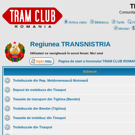
T
Comunitat
Arhiva video
Biblioteca
Tarife
H
Membri
Regiunea TRANSNISTRIA
Utilizatori ce navighează în acest forum: Nici unul
Pagina de start a forumului TRAM CLUB ROMA
Subiecte
Troleibuzele din Rep. Moldovenească Nistreană
Depoul de troleibuze din Tiraspol
Traseele de transport din Tighina (Bender)
Troleibuzele din Bender (Tighina)
Traseele de troleibuz din Tiraspol
Troleibuzele din Tiraspol