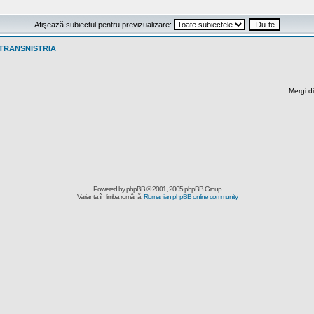
Afişează subiectul pentru previzualizare:
 TRANSNISTRIA
Mergi di
Powered by
phpBB
© 2001, 2005 phpBB Group
Varianta în limba română:
Romanian phpBB online community