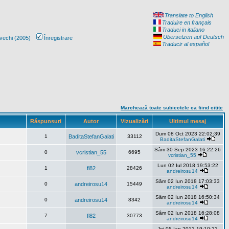
Translate to English
Traduire en français
Traduci in italiano
Übersetzen auf Deutsch
vechi (2005)
Înregistrare
Traducir al español
Marchează toate subiectele ca fiind citite
Răspunsuri
Autor
Vizualizări
Ultimul mesaj
Dum 08 Oct 2023 22:02:39
1
BaditaStefanGalati
33112
BaditaStefanGalati
Sâm 30 Sep 2023 16:22:26
0
vcristian_55
6695
vcristian_55
Lun 02 Iul 2018 19:53:22
1
fl82
28426
andreirosu14
Sâm 02 Iun 2018 17:03:33
0
andreirosu14
15449
andreirosu14
Sâm 02 Iun 2018 16:50:34
0
andreirosu14
8342
andreirosu14
Sâm 02 Iun 2018 16:28:08
7
fl82
30773
andreirosu14
Joi 05 Ian 2012 19:10:22