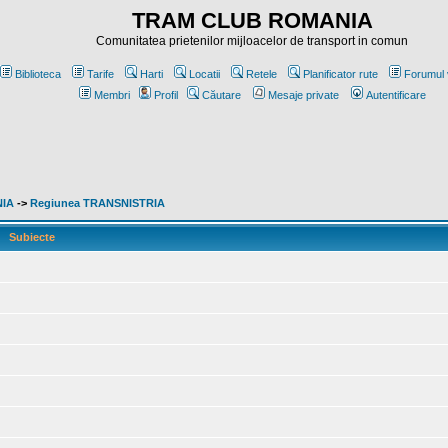
TRAM CLUB ROMANIA
Comunitatea prietenilor mijloacelor de transport in comun
Biblioteca
Tarife
Harti
Locatii
Retele
Planificator rute
Forumul 
Membri
Profil
Căutare
Mesaje private
Autentificare
NIA
->
Regiunea TRANSNISTRIA
Subiecte