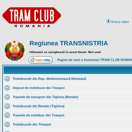
Arhiva video
Regiunea TRANSNISTRIA
Utilizatori ce navighează în acest forum: Nici unul
Pagina de start a forumului TRAM CLUB ROMA
Troleibuzele din Rep. Moldovenească Nistreană
Depoul de troleibuze din Tiraspol
Traseele de transport din Tighina (Bender)
Troleibuzele din Bender (Tighina)
Traseele de troleibuz din Tiraspol
Troleibuzele din Tiraspol