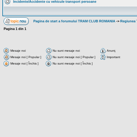
Incidente/Accidente cu vehicule transport persoane
Pagina de start a forumului TRAM CLUB ROMANIA
->
Regiunea
Pagina
1
din
1
Mesaje noi
Nu sunt mesaje noi
Anunţ
Mesaje noi [ Popular ]
Nu sunt mesaje noi [ Popular ]
Important
Mesaje noi [ Închis ]
Nu sunt mesaje noi [ Închis ]