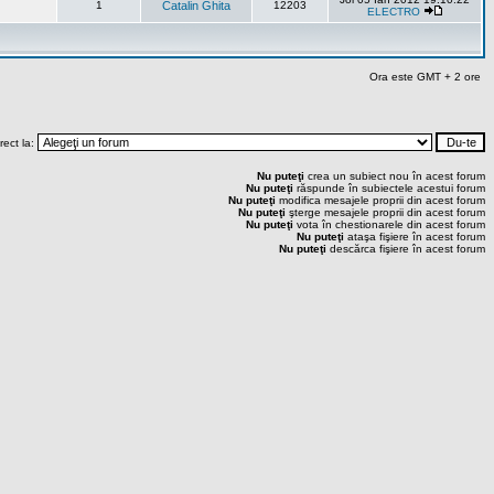
1
Catalin Ghita
12203
ELECTRO
Ora este GMT + 2 ore
rect la:
Nu puteţi
crea un subiect nou în acest forum
Nu puteţi
răspunde în subiectele acestui forum
Nu puteţi
modifica mesajele proprii din acest forum
Nu puteţi
şterge mesajele proprii din acest forum
Nu puteţi
vota în chestionarele din acest forum
Nu puteţi
ataşa fişiere în acest forum
Nu puteţi
descărca fişiere în acest forum