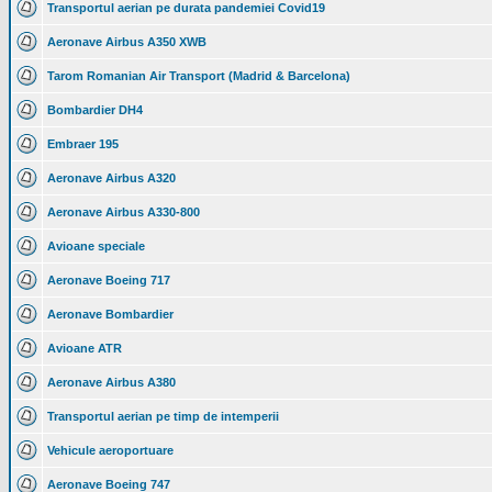
Transportul aerian pe durata pandemiei Covid19
Aeronave Airbus A350 XWB
Tarom Romanian Air Transport (Madrid & Barcelona)
Bombardier DH4
Embraer 195
Aeronave Airbus A320
Aeronave Airbus A330-800
Avioane speciale
Aeronave Boeing 717
Aeronave Bombardier
Avioane ATR
Aeronave Airbus A380
Transportul aerian pe timp de intemperii
Vehicule aeroportuare
Aeronave Boeing 747