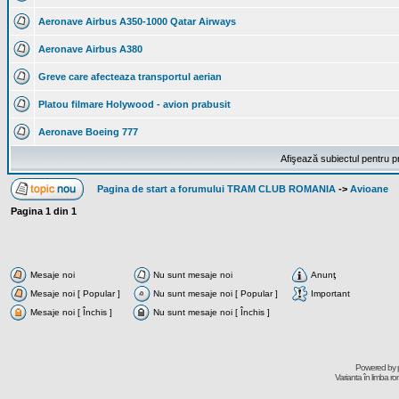
Aeronave Airbus A350-1000 Qatar Airways
Aeronave Airbus A380
Greve care afecteaza transportul aerian
Platou filmare Holywood - avion prabusit
Aeronave Boeing 777
Afişează subiectul pentru p
Pagina de start a forumului TRAM CLUB ROMANIA
->
Avioane
Pagina
1
din
1
Mesaje noi
Nu sunt mesaje noi
Anunţ
Mesaje noi [ Popular ]
Nu sunt mesaje noi [ Popular ]
Important
Mesaje noi [ Închis ]
Nu sunt mesaje noi [ Închis ]
Powered by
Varianta în limba r