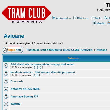
T
Comunitat
Arhiva video
Biblioteca
Tarife
H
Membri
Avioane
Utilizatori ce navighează în acest forum: Nici unul
Pagina de start a forumului TRAM CLUB ROMANIA
->
Avioane
Subiecte
Stiri si articole de presa privind transportul aerian
[
Du-te la pagina:
1
,
2
,
3
]
Incidente aviatice. Stiri, urmari, discutii, propuneri.
[
Du-te la pagina:
1
,
2
]
Concorde
Antonov AN-225 Myria
Aeronave Boeing 737
TAROM