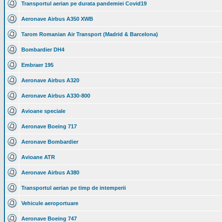
Transportul aerian pe durata pandemiei Covid19
Aeronave Airbus A350 XWB
Tarom Romanian Air Transport (Madrid & Barcelona)
Bombardier DH4
Embraer 195
Aeronave Airbus A320
Aeronave Airbus A330-800
Avioane speciale
Aeronave Boeing 717
Aeronave Bombardier
Avioane ATR
Aeronave Airbus A380
Transportul aerian pe timp de intemperii
Vehicule aeroportuare
Aeronave Boeing 747