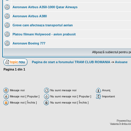
Aeronave Airbus A350-1000 Qatar Airways
Aeronave Airbus A380
Greve care afecteaza transportul aerian
Platou filmare Holywood - avion prabusit
Aeronave Boeing 777
Afişează subiectul pentru p
Pagina de start a forumului TRAM CLUB ROMANIA
->
Avioane
Pagina
1
din
1
Mesaje noi
Nu sunt mesaje noi
Anunţ
Mesaje noi [ Popular ]
Nu sunt mesaje noi [ Popular ]
Important
Mesaje noi [ Închis ]
Nu sunt mesaje noi [ Închis ]
Powered by
Varianta în limba r