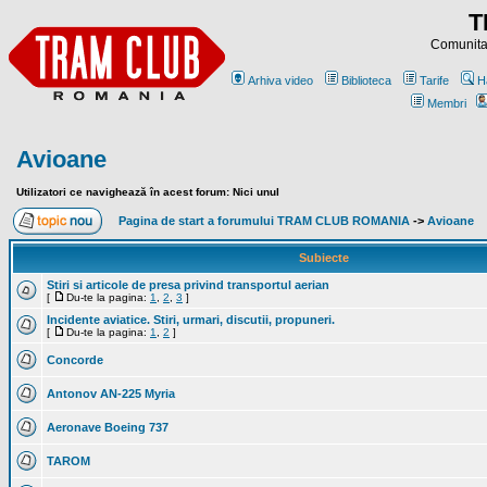
T
Comunitat
Arhiva video
Biblioteca
Tarife
H
Membri
Avioane
Utilizatori ce navighează în acest forum: Nici unul
Pagina de start a forumului TRAM CLUB ROMANIA
->
Avioane
Subiecte
Stiri si articole de presa privind transportul aerian
[
Du-te la pagina:
1
,
2
,
3
]
Incidente aviatice. Stiri, urmari, discutii, propuneri.
[
Du-te la pagina:
1
,
2
]
Concorde
Antonov AN-225 Myria
Aeronave Boeing 737
TAROM