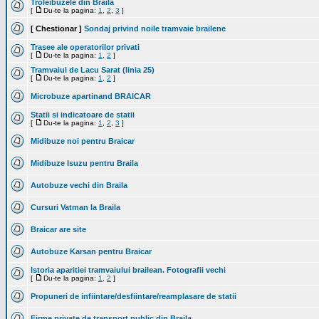
Troleibuzele din Braila
[
Du-te la pagina:
1
,
2
,
3
]
[ Chestionar ]
Sondaj privind noile tramvaie brailene
Trasee ale operatorilor privati
[
Du-te la pagina:
1
,
2
]
Tramvaiul de Lacu Sarat (linia 25)
[
Du-te la pagina:
1
,
2
]
Microbuze apartinand BRAICAR
Statii si indicatoare de statii
[
Du-te la pagina:
1
,
2
,
3
]
Midibuze noi pentru Braicar
Midibuze Isuzu pentru Braila
Autobuze vechi din Braila
Cursuri Vatman la Braila
Braicar are site
Autobuze Karsan pentru Braicar
Istoria aparitiei tramvaiului brailean. Fotografii vechi
[
Du-te la pagina:
1
,
2
]
Propuneri de infiintare/desfiintare/reamplasare de statii
Firme private de transport public din Braila