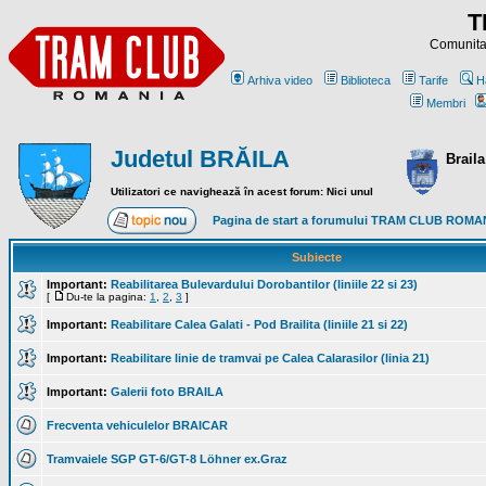
T
Comunitat
Arhiva video
Biblioteca
Tarife
H
Membri
Judetul BRĂILA
Braila
Utilizatori ce navighează în acest forum: Nici unul
Pagina de start a forumului TRAM CLUB ROMA
Subiecte
Important:
Reabilitarea Bulevardului Dorobantilor (liniile 22 si 23)
[
Du-te la pagina:
1
,
2
,
3
]
Important:
Reabilitare Calea Galati - Pod Brailita (liniile 21 si 22)
Important:
Reabilitare linie de tramvai pe Calea Calarasilor (linia 21)
Important:
Galerii foto BRAILA
Frecventa vehiculelor BRAICAR
Tramvaiele SGP GT-6/GT-8 Löhner ex.Graz