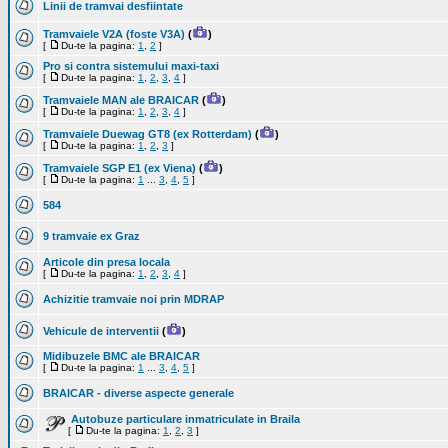
Linii de tramvai desfiintate
Tramvaiele V2A (foste V3A)
(
)
[
Du-te la pagina:
1
,
2
]
Pro si contra sistemului maxi-taxi
[
Du-te la pagina:
1
,
2
,
3
,
4
]
Tramvaiele MAN ale BRAICAR
(
)
[
Du-te la pagina:
1
,
2
,
3
,
4
]
Tramvaiele Duewag GT8 (ex Rotterdam)
(
)
[
Du-te la pagina:
1
,
2
,
3
]
Tramvaiele SGP E1 (ex Viena)
(
)
[
Du-te la pagina:
1
...
3
,
4
,
5
]
584
9 tramvaie ex Graz
Articole din presa locala
[
Du-te la pagina:
1
,
2
,
3
,
4
]
Achizitie tramvaie noi prin MDRAP
Vehicule de interventii
(
)
Midibuzele BMC ale BRAICAR
[
Du-te la pagina:
1
...
3
,
4
,
5
]
BRAICAR - diverse aspecte generale
Autobuze particulare inmatriculate in Braila
[
Du-te la pagina:
1
,
2
,
3
]