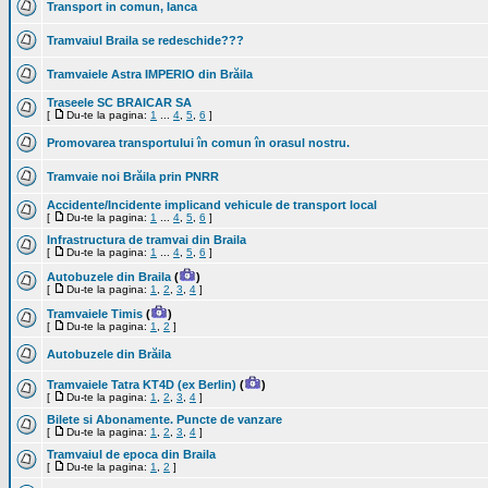
Transport in comun, Ianca
Tramvaiul Braila se redeschide???
Tramvaiele Astra IMPERIO din Brăila
Traseele SC BRAICAR SA
[
Du-te la pagina:
1
...
4
,
5
,
6
]
Promovarea transportului în comun în orasul nostru.
Tramvaie noi Brăila prin PNRR
Accidente/Incidente implicand vehicule de transport local
[
Du-te la pagina:
1
...
4
,
5
,
6
]
Infrastructura de tramvai din Braila
[
Du-te la pagina:
1
...
4
,
5
,
6
]
Autobuzele din Braila
(
)
[
Du-te la pagina:
1
,
2
,
3
,
4
]
Tramvaiele Timis
(
)
[
Du-te la pagina:
1
,
2
]
Autobuzele din Brăila
Tramvaiele Tatra KT4D (ex Berlin)
(
)
[
Du-te la pagina:
1
,
2
,
3
,
4
]
Bilete si Abonamente. Puncte de vanzare
[
Du-te la pagina:
1
,
2
,
3
,
4
]
Tramvaiul de epoca din Braila
[
Du-te la pagina:
1
,
2
]