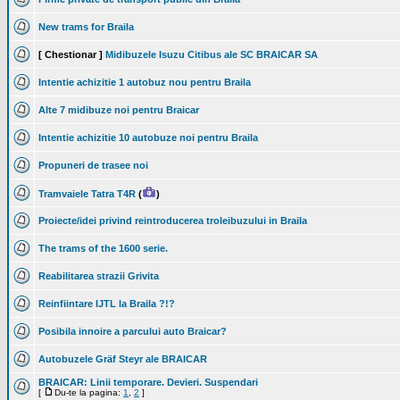
New trams for Braila
[ Chestionar ]
Midibuzele Isuzu Citibus ale SC BRAICAR SA
Intentie achizitie 1 autobuz nou pentru Braila
Alte 7 midibuze noi pentru Braicar
Intentie achizitie 10 autobuze noi pentru Braila
Propuneri de trasee noi
Tramvaiele Tatra T4R
(
)
Proiecte/idei privind reintroducerea troleibuzului in Braila
The trams of the 1600 serie.
Reabilitarea strazii Grivita
Reinfiintare IJTL la Braila ?!?
Posibila innoire a parcului auto Braicar?
Autobuzele Gräf Steyr ale BRAICAR
BRAICAR: Linii temporare. Devieri. Suspendari
[
Du-te la pagina:
1
,
2
]