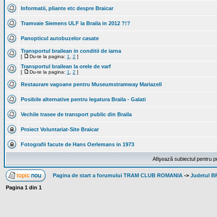
Informatii, pliante etc despre Braicar
Tramvaie Siemens ULF la Braila in 2012 ?!?
Panopticul autobuzelor casate
Transportul brailean in conditii de iarna
[
Du-te la pagina:
1
,
2
]
Transportul brailean la orele de varf
[
Du-te la pagina:
1
,
2
]
Restaurare vagoane pentru Museumstramway Mariazell
Posibile alternative pentru legatura Braila - Galati
Vechile trasee de transport public din Braila
Proiect Voluntariat-Site Braicar
Fotografii facute de Hans Oerlemans in 1973
Afişează subiectul pentru p
Pagina de start a forumului TRAM CLUB ROMANIA
->
Judetul B
Pagina
1
din
1