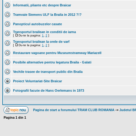
Informatii, pliante etc despre Braicar
Tramvaie Siemens ULF la Braila in 2012 ?!?
Panopticul autobuzelor casate
Transportul brailean in conditii de iarna
[
Du-te la pagina:
1
,
2
]
Transportul brailean la orele de varf
[
Du-te la pagina:
1
,
2
]
Restaurare vagoane pentru Museumstramway Mariazell
Posibile alternative pentru legatura Braila - Galati
Vechile trasee de transport public din Braila
Proiect Voluntariat-Site Braicar
Fotografii facute de Hans Oerlemans in 1973
Pagina de start a forumului TRAM CLUB ROMANIA
->
Judetul B
Pagina
1
din
1