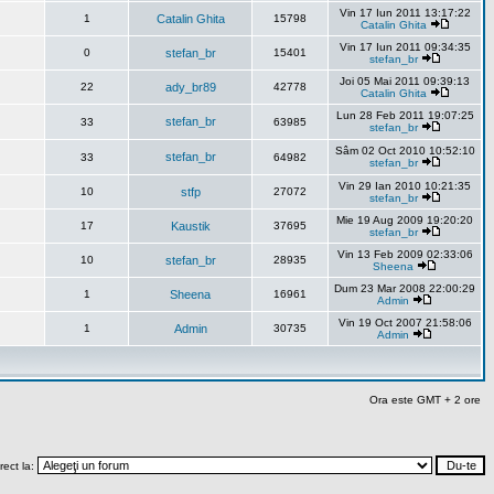
Vin 17 Iun 2011 13:17:22
1
Catalin Ghita
15798
Catalin Ghita
Vin 17 Iun 2011 09:34:35
0
stefan_br
15401
stefan_br
Joi 05 Mai 2011 09:39:13
22
ady_br89
42778
Catalin Ghita
Lun 28 Feb 2011 19:07:25
stefan_br
33
63985
stefan_br
Sâm 02 Oct 2010 10:52:10
stefan_br
33
64982
stefan_br
Vin 29 Ian 2010 10:21:35
10
stfp
27072
stefan_br
Mie 19 Aug 2009 19:20:20
17
Kaustik
37695
stefan_br
Vin 13 Feb 2009 02:33:06
10
stefan_br
28935
Sheena
Dum 23 Mar 2008 22:00:29
1
Sheena
16961
Admin
Vin 19 Oct 2007 21:58:06
1
Admin
30735
Admin
Ora este GMT + 2 ore
rect la: