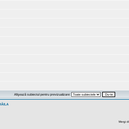
Afişează subiectul pentru previzualizare:
RĂILA
Mergi di