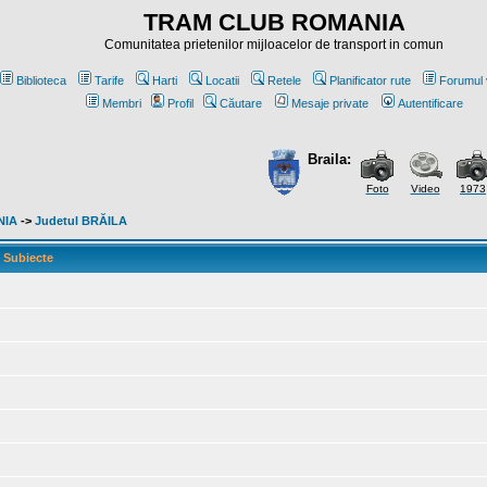
TRAM CLUB ROMANIA
Comunitatea prietenilor mijloacelor de transport in comun
Biblioteca
Tarife
Harti
Locatii
Retele
Planificator rute
Forumul 
Membri
Profil
Căutare
Mesaje private
Autentificare
Braila:
Foto
Video
1973
NIA
->
Judetul BRĂILA
Subiecte