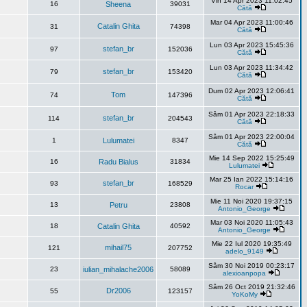
Vin 14 Apr 2023 11:02:45
16
Sheena
39031
Cătă
Mar 04 Apr 2023 11:00:46
Catalin Ghita
31
74398
Cătă
Lun 03 Apr 2023 15:45:36
stefan_br
97
152036
Cătă
Lun 03 Apr 2023 11:34:42
stefan_br
79
153420
Cătă
Dum 02 Apr 2023 12:06:41
Tom
74
147396
Cătă
Sâm 01 Apr 2023 22:18:33
stefan_br
114
204543
Cătă
Sâm 01 Apr 2023 22:00:04
1
Lulumatei
8347
Cătă
Mie 14 Sep 2022 15:25:49
16
Radu Bialus
31834
Lulumatei
Mar 25 Ian 2022 15:14:16
stefan_br
93
168529
Rocar
Mie 11 Noi 2020 19:37:15
13
Petru
23808
Antonio_George
Mar 03 Noi 2020 11:05:43
18
Catalin Ghita
40592
Antonio_George
Mie 22 Iul 2020 19:35:49
mihail75
121
207752
adelo_9149
Sâm 30 Noi 2019 00:23:17
23
iulian_mihalache2006
58089
alexioanpopa
Sâm 26 Oct 2019 21:32:46
Dr2006
55
123157
YoKoMy