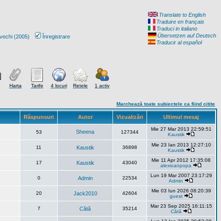
Translate to English
Traduire en français
Traduci in italiano
Übersetzen auf Deutsch
vechi (2005)
Înregistrare
Traducir al español
Harta
Tarife
4 locuri
Retele
1 activ
Marchează toate subiectele ca fiind citite
Răspunsuri
Autor
Vizualizări
Ultimul mesaj
Mie 27 Mar 2013 22:59:51
Sheena
53
127344
Kaustik
Mie 23 Ian 2013 12:27:10
11
Kaustik
36898
Kaustik
Mie 11 Apr 2012 17:35:08
17
Kaustik
43040
alexioanpopa
Lun 19 Mar 2007 23:17:29
0
Admin
22534
Admin
Mie 03 Iun 2026 08:20:39
20
Jack2010
42604
guest
Mar 23 Sep 2025 16:11:15
7
Cătă
35214
Cătă