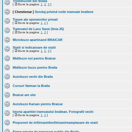
Troleibuzele din Braila
[
Du-te la pagina:
1
,
2
,
3
]
[ Chestionar ]
Sondaj privind noile tramvaie brailene
Trasee ale operatorilor privati
[
Du-te la pagina:
1
,
2
]
Tramvaiul de Lacu Sarat (linia 25)
[
Du-te la pagina:
1
,
2
]
Microbuze apartinand BRAICAR
Statii si indicatoare de statii
[
Du-te la pagina:
1
,
2
,
3
]
Midibuze noi pentru Braicar
Midibuze Isuzu pentru Braila
Autobuze vechi din Braila
Cursuri Vatman la Braila
Braicar are site
Autobuze Karsan pentru Braicar
Istoria aparitiei tramvaiului brailean. Fotografii vechi
[
Du-te la pagina:
1
,
2
]
Propuneri de infiintare/desfiintare/reamplasare de statii
Firme private de transport public din Braila