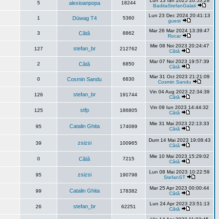
Lun 13 Ian 2025 20:53:28
5
alexioanpopa
18244
BaditaStefanGalati
Lun 23 Dec 2024 20:41:13
1
Düwag T4
5360
guest
Mar 26 Mar 2024 13:39:47
3
Cătă
8862
Rocar
Mie 08 Noi 2023 20:24:47
stefan_br
127
212762
Cătă
Mar 07 Noi 2023 19:57:39
2
Cătă
6850
Cătă
Mar 31 Oct 2023 21:21:09
0
Cosmin Sandu
6830
Cosmin Sandu
Vin 04 Aug 2023 22:34:39
stefan_br
126
191744
Cătă
Vin 09 Iun 2023 14:44:32
stfp
125
186805
Cătă
Mie 31 Mai 2023 22:13:33
Catalin Ghita
95
174089
Cătă
Dum 14 Mai 2023 19:08:43
zsizsi
39
100965
Cătă
Mie 10 Mai 2023 15:29:02
0
Cătă
7215
Cătă
Lun 08 Mai 2023 10:22:59
zsizsi
95
190798
StefanST
Mar 25 Apr 2023 00:00:44
Catalin Ghita
99
178382
Cătă
Lun 24 Apr 2023 23:51:13
stefan_br
26
62251
Cătă