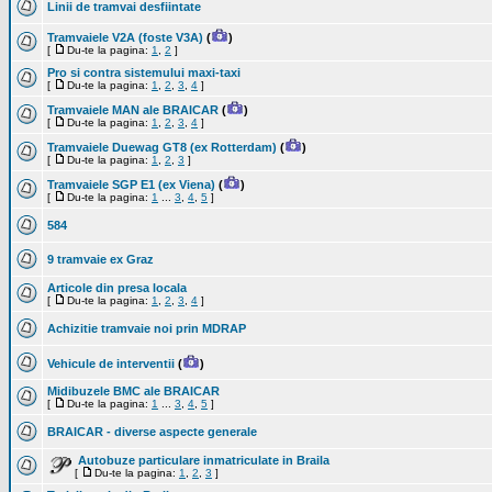
Linii de tramvai desfiintate
Tramvaiele V2A (foste V3A)
(
)
[
Du-te la pagina:
1
,
2
]
Pro si contra sistemului maxi-taxi
[
Du-te la pagina:
1
,
2
,
3
,
4
]
Tramvaiele MAN ale BRAICAR
(
)
[
Du-te la pagina:
1
,
2
,
3
,
4
]
Tramvaiele Duewag GT8 (ex Rotterdam)
(
)
[
Du-te la pagina:
1
,
2
,
3
]
Tramvaiele SGP E1 (ex Viena)
(
)
[
Du-te la pagina:
1
...
3
,
4
,
5
]
584
9 tramvaie ex Graz
Articole din presa locala
[
Du-te la pagina:
1
,
2
,
3
,
4
]
Achizitie tramvaie noi prin MDRAP
Vehicule de interventii
(
)
Midibuzele BMC ale BRAICAR
[
Du-te la pagina:
1
...
3
,
4
,
5
]
BRAICAR - diverse aspecte generale
Autobuze particulare inmatriculate in Braila
[
Du-te la pagina:
1
,
2
,
3
]