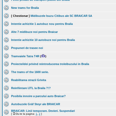
New trams for Braila
[ Chestionar ]
Midibuzele Isuzu Citibus ale SC BRAICAR SA
Intentie achizitie 1 autobuz nou pentru Braila
Alte 7 midibuze noi pentru Braicar
Intentie achizitie 10 autobuze noi pentru Braila
Propuneri de trasee noi
Tramvaiele Tatra T4R
(
)
Proiecte/idei privind reintroducerea troleibuzului in Braila
The trams of the 1600 serie.
Reabilitarea strazii Grivita
Reinfiintare IJTL la Braila ?!?
Posibila innoire a parcului auto Braicar?
Autobuzele Gräf Steyr ale BRAICAR
BRAICAR: Linii temporare. Devieri. Suspendari
[
Du-te la pagina:
1
,
2
]