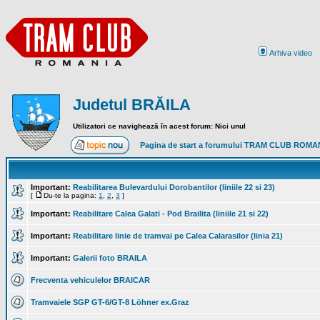
Arhiva video
Judetul BRĂILA
Utilizatori ce navighează în acest forum: Nici unul
Pagina de start a forumului TRAM CLUB ROMA
Important:
Reabilitarea Bulevardului Dorobantilor (liniile 22 si 23)
[
Du-te la pagina:
1
,
2
,
3
]
Important:
Reabilitare Calea Galati - Pod Brailita (liniile 21 si 22)
Important:
Reabilitare linie de tramvai pe Calea Calarasilor (linia 21)
Important:
Galerii foto BRAILA
Frecventa vehiculelor BRAICAR
Tramvaiele SGP GT-6/GT-8 Löhner ex.Graz