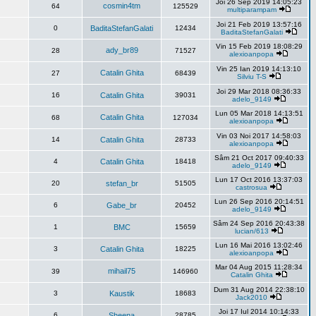
Joi 26 Sep 2019 14:05:23
cosmin4tm
64
125529
multiparampam
Joi 21 Feb 2019 13:57:16
0
BaditaStefanGalati
12434
BaditaStefanGalati
Vin 15 Feb 2019 18:08:29
ady_br89
28
71527
alexioanpopa
Vin 25 Ian 2019 14:13:10
Catalin Ghita
27
68439
Silviu T-S
Joi 29 Mar 2018 08:36:33
16
Catalin Ghita
39031
adelo_9149
Lun 05 Mar 2018 14:13:51
Catalin Ghita
68
127034
alexioanpopa
Vin 03 Noi 2017 14:58:03
14
Catalin Ghita
28733
alexioanpopa
Sâm 21 Oct 2017 09:40:33
4
Catalin Ghita
18418
adelo_9149
Lun 17 Oct 2016 13:37:03
20
stefan_br
51505
castrosua
Lun 26 Sep 2016 20:14:51
6
Gabe_br
20452
adelo_9149
Sâm 24 Sep 2016 20:43:38
1
BMC
15659
lucian/613
Lun 16 Mai 2016 13:02:46
3
Catalin Ghita
18225
alexioanpopa
Mar 04 Aug 2015 11:28:34
mihail75
39
146960
Catalin Ghita
Dum 31 Aug 2014 22:38:10
3
Kaustik
18683
Jack2010
Joi 17 Iul 2014 10:14:33
6
Sheena
28785