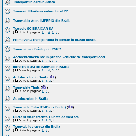
Transport in comun, Ianca
Tramvaiul Braila se redeschide???
Tramvaiele Astra IMPERIO din Brăila
Traseele SC BRAICAR SA
[
Du-te la pagina:
1
...
4
,
5
,
6
]
Promovarea transportului în comun în orasul nostru.
Tramvaie noi Brăila prin PNRR
Accidente/Incidente implicand vehicule de transport local
[
Du-te la pagina:
1
...
4
,
5
,
6
]
Infrastructura de tramvai din Braila
[
Du-te la pagina:
1
...
4
,
5
,
6
]
Autobuzele din Braila
(
)
[
Du-te la pagina:
1
,
2
,
3
,
4
]
Tramvaiele Timis
(
)
[
Du-te la pagina:
1
,
2
]
Autobuzele din Brăila
Tramvaiele Tatra KT4D (ex Berlin)
(
)
[
Du-te la pagina:
1
,
2
,
3
,
4
]
Bilete si Abonamente. Puncte de vanzare
[
Du-te la pagina:
1
,
2
,
3
,
4
]
Tramvaiul de epoca din Braila
[
Du-te la pagina:
1
,
2
]