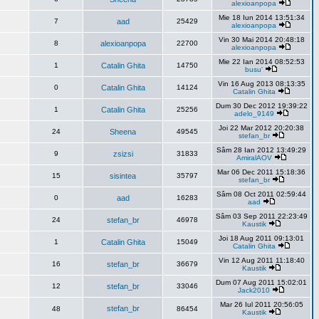
alexioanpopa
Mie 18 Iun 2014 13:51:34
7
aad
25429
alexioanpopa
Vin 30 Mai 2014 20:48:18
8
alexioanpopa
22700
alexioanpopa
Mie 22 Ian 2014 08:52:53
1
Catalin Ghita
14750
busu'
Vin 16 Aug 2013 08:13:35
0
Catalin Ghita
14124
Catalin Ghita
Dum 30 Dec 2012 19:39:22
1
Catalin Ghita
25256
adelo_9149
Joi 22 Mar 2012 20:20:38
24
Sheena
49545
stefan_br
Sâm 28 Ian 2012 13:49:29
9
zsizsi
31833
AmiralAOV
Mar 06 Dec 2011 15:18:36
15
sisintea
35797
stefan_br
Sâm 08 Oct 2011 02:59:44
0
aad
16283
aad
Sâm 03 Sep 2011 22:23:49
24
stefan_br
46978
Kaustik
Joi 18 Aug 2011 09:13:01
1
Catalin Ghita
15049
Catalin Ghita
Vin 12 Aug 2011 11:18:40
16
stefan_br
36679
Kaustik
Dum 07 Aug 2011 15:02:01
12
stefan_br
33046
Jack2010
Mar 26 Iul 2011 20:56:05
stefan_br
48
86454
Kaustik