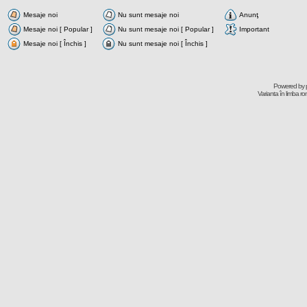
Mesaje noi
Nu sunt mesaje noi
Anunţ
Mesaje noi [ Popular ]
Nu sunt mesaje noi [ Popular ]
Important
Mesaje noi [ Închis ]
Nu sunt mesaje noi [ Închis ]
Powered by
Varianta în limba r