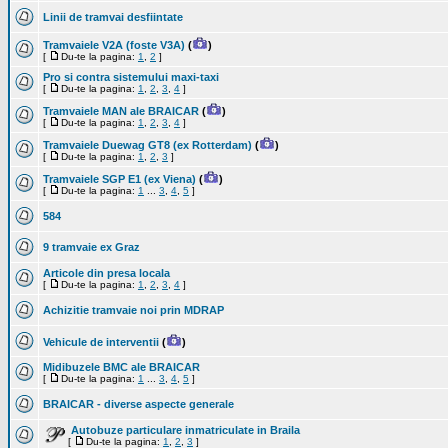
Linii de tramvai desfiintate
Tramvaiele V2A (foste V3A)
(
)
[
Du-te la pagina:
1
,
2
]
Pro si contra sistemului maxi-taxi
[
Du-te la pagina:
1
,
2
,
3
,
4
]
Tramvaiele MAN ale BRAICAR
(
)
[
Du-te la pagina:
1
,
2
,
3
,
4
]
Tramvaiele Duewag GT8 (ex Rotterdam)
(
)
[
Du-te la pagina:
1
,
2
,
3
]
Tramvaiele SGP E1 (ex Viena)
(
)
[
Du-te la pagina:
1
...
3
,
4
,
5
]
584
9 tramvaie ex Graz
Articole din presa locala
[
Du-te la pagina:
1
,
2
,
3
,
4
]
Achizitie tramvaie noi prin MDRAP
Vehicule de interventii
(
)
Midibuzele BMC ale BRAICAR
[
Du-te la pagina:
1
...
3
,
4
,
5
]
BRAICAR - diverse aspecte generale
Autobuze particulare inmatriculate in Braila
[
Du-te la pagina:
1
,
2
,
3
]