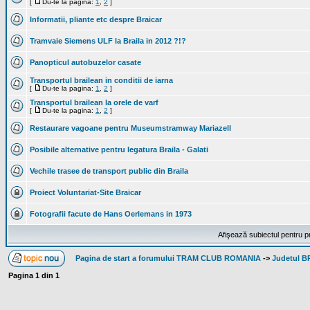
[
Du-te la pagina:
1
,
2
]
Informatii, pliante etc despre Braicar
Tramvaie Siemens ULF la Braila in 2012 ?!?
Panopticul autobuzelor casate
Transportul brailean in conditii de iarna
[
Du-te la pagina:
1
,
2
]
Transportul brailean la orele de varf
[
Du-te la pagina:
1
,
2
]
Restaurare vagoane pentru Museumstramway Mariazell
Posibile alternative pentru legatura Braila - Galati
Vechile trasee de transport public din Braila
Proiect Voluntariat-Site Braicar
Fotografii facute de Hans Oerlemans in 1973
Afişează subiectul pentru p
Pagina de start a forumului TRAM CLUB ROMANIA
->
Judetul B
Pagina
1
din
1