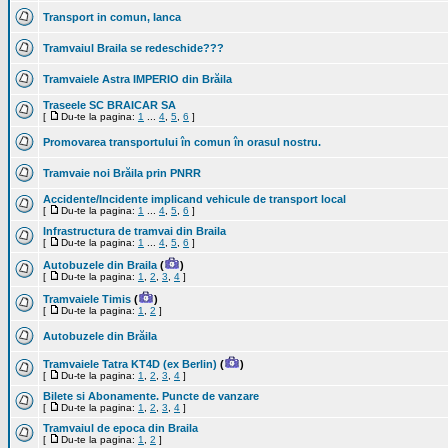
Transport in comun, Ianca
Tramvaiul Braila se redeschide???
Tramvaiele Astra IMPERIO din Brăila
Traseele SC BRAICAR SA
[
Du-te la pagina:
1
...
4
,
5
,
6
]
Promovarea transportului în comun în orasul nostru.
Tramvaie noi Brăila prin PNRR
Accidente/Incidente implicand vehicule de transport local
[
Du-te la pagina:
1
...
4
,
5
,
6
]
Infrastructura de tramvai din Braila
[
Du-te la pagina:
1
...
4
,
5
,
6
]
Autobuzele din Braila
(
)
[
Du-te la pagina:
1
,
2
,
3
,
4
]
Tramvaiele Timis
(
)
[
Du-te la pagina:
1
,
2
]
Autobuzele din Brăila
Tramvaiele Tatra KT4D (ex Berlin)
(
)
[
Du-te la pagina:
1
,
2
,
3
,
4
]
Bilete si Abonamente. Puncte de vanzare
[
Du-te la pagina:
1
,
2
,
3
,
4
]
Tramvaiul de epoca din Braila
[
Du-te la pagina:
1
,
2
]