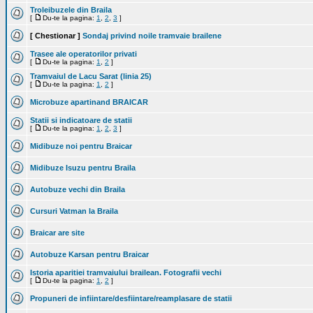
Troleibuzele din Braila
[
Du-te la pagina:
1
,
2
,
3
]
[ Chestionar ]
Sondaj privind noile tramvaie brailene
Trasee ale operatorilor privati
[
Du-te la pagina:
1
,
2
]
Tramvaiul de Lacu Sarat (linia 25)
[
Du-te la pagina:
1
,
2
]
Microbuze apartinand BRAICAR
Statii si indicatoare de statii
[
Du-te la pagina:
1
,
2
,
3
]
Midibuze noi pentru Braicar
Midibuze Isuzu pentru Braila
Autobuze vechi din Braila
Cursuri Vatman la Braila
Braicar are site
Autobuze Karsan pentru Braicar
Istoria aparitiei tramvaiului brailean. Fotografii vechi
[
Du-te la pagina:
1
,
2
]
Propuneri de infiintare/desfiintare/reamplasare de statii