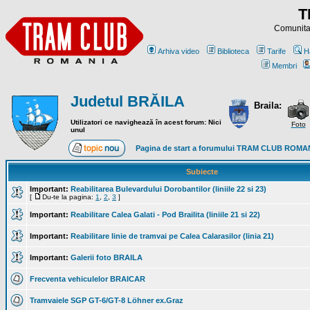
T
Comunitat
Arhiva video
Biblioteca
Tarife
H
Membri
Judetul BRĂILA
Braila:
Utilizatori ce navighează în acest forum: Nici
Foto
unul
Pagina de start a forumului TRAM CLUB ROMA
Subiecte
Important:
Reabilitarea Bulevardului Dorobantilor (liniile 22 si 23)
[
Du-te la pagina:
1
,
2
,
3
]
Important:
Reabilitare Calea Galati - Pod Brailita (liniile 21 si 22)
Important:
Reabilitare linie de tramvai pe Calea Calarasilor (linia 21)
Important:
Galerii foto BRAILA
Frecventa vehiculelor BRAICAR
Tramvaiele SGP GT-6/GT-8 Löhner ex.Graz