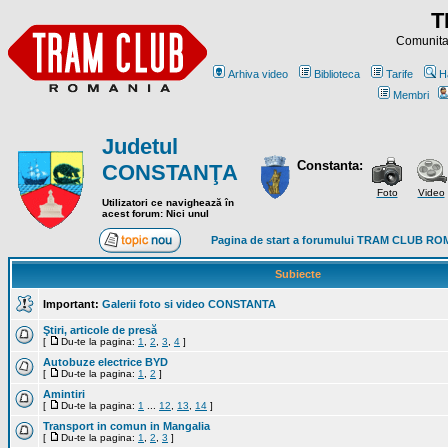
T
Comunitat
Arhiva video
Biblioteca
Tarife
H
Membri
Judetul
Constanta:
CONSTANŢA
Foto
Video
Utilizatori ce navighează în
acest forum: Nici unul
Pagina de start a forumului TRAM CLUB R
Subiecte
Important:
Galerii foto si video CONSTANTA
Ştiri, articole de presă
[
Du-te la pagina:
1
,
2
,
3
,
4
]
Autobuze electrice BYD
[
Du-te la pagina:
1
,
2
]
Amintiri
[
Du-te la pagina:
1
...
12
,
13
,
14
]
Transport in comun in Mangalia
[
Du-te la pagina:
1
,
2
,
3
]