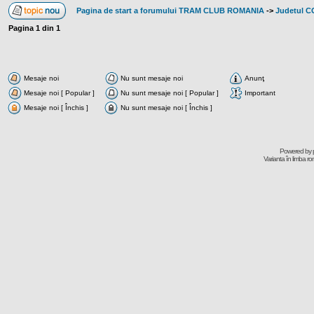
Pagina de start a forumului TRAM CLUB ROMANIA
->
Judetul 
Pagina
1
din
1
Mesaje noi
Nu sunt mesaje noi
Anunţ
Mesaje noi [ Popular ]
Nu sunt mesaje noi [ Popular ]
Important
Mesaje noi [ Închis ]
Nu sunt mesaje noi [ Închis ]
Powered by
Varianta în limba r