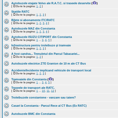
Autobuzele etajate Volvo ale R.A.T.C. si traseele deservite
(
)
[
Du-te la pagina:
1
,
2
]
Statiile RATC
[
Du-te la pagina:
1
,
2
,
3
]
Bilete si abonamente ITC/RATC
[
Du-te la pagina:
1
,
2
,
3
,
4
]
Autobuzele MAZ din Constanta
[
Du-te la pagina:
1
,
2
,
3
,
4
]
Autobuzele ISUZU CITIPORT din Constanta
[
Du-te la pagina:
1
...
3
,
4
,
5
]
Infrastructura pentru troleibuze şi tramvaie
[
Du-te la pagina:
1
,
2
,
3
]
A fost candva... Trenuletul din Parcul Tabacariei...
[
Du-te la pagina:
1
,
2
]
Autobuzele electrice ZTE Granton de 10 m ale CT Bus
Accidente/Incidente implicand vehicule de transport local
[
Du-te la pagina:
1
,
2
,
3
]
Tramvaiele din Constanta
(
)
[
Du-te la pagina:
1
...
3
,
4
,
5
]
Traseele de transport ale RATC.
[
Du-te la pagina:
1
...
10
,
11
,
12
]
Troleibuzele constantene - vanzare sau taiere?
Casari la Constanta - Parcul Rece al CT Bus (Ex RATC)
Autobuzele BMC din Constanta