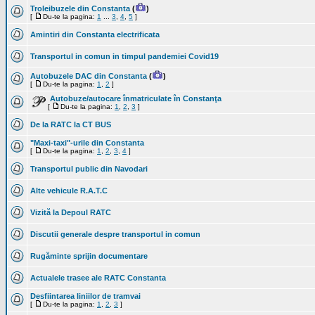
Troleibuzele din Constanta
(
)
[
Du-te la pagina:
1
...
3
,
4
,
5
]
Amintiri din Constanta electrificata
Transportul in comun in timpul pandemiei Covid19
Autobuzele DAC din Constanta
(
)
[
Du-te la pagina:
1
,
2
]
Autobuze/autocare înmatriculate în Constanţa
[
Du-te la pagina:
1
,
2
,
3
]
De la RATC la CT BUS
"Maxi-taxi"-urile din Constanta
[
Du-te la pagina:
1
,
2
,
3
,
4
]
Transportul public din Navodari
Alte vehicule R.A.T.C
Vizită la Depoul RATC
Discutii generale despre transportul in comun
Rugăminte sprijin documentare
Actualele trasee ale RATC Constanta
Desfiintarea liniilor de tramvai
[
Du-te la pagina:
1
,
2
,
3
]