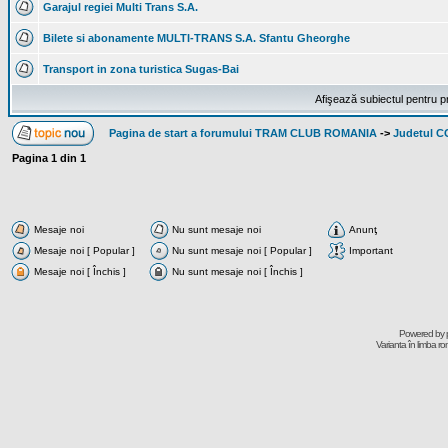
Garajul regiei Multi Trans S.A.
Bilete si abonamente MULTI-TRANS S.A. Sfantu Gheorghe
Transport in zona turistica Sugas-Bai
Afişează subiectul pentru p
Pagina de start a forumului TRAM CLUB ROMANIA
->
Judetul 
Pagina
1
din
1
Mesaje noi
Nu sunt mesaje noi
Anunţ
Mesaje noi [ Popular ]
Nu sunt mesaje noi [ Popular ]
Important
Mesaje noi [ Închis ]
Nu sunt mesaje noi [ Închis ]
Powered by
Varianta în limba r