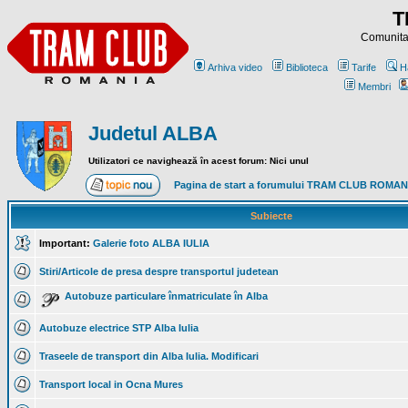
T
Comunitat
Arhiva video
Biblioteca
Tarife
H
Membri
Judetul ALBA
Utilizatori ce navighează în acest forum: Nici unul
Pagina de start a forumului TRAM CLUB ROMAN
Subiecte
Important:
Galerie foto ALBA IULIA
Stiri/Articole de presa despre transportul judetean
Autobuze particulare înmatriculate în Alba
Autobuze electrice STP Alba Iulia
Traseele de transport din Alba Iulia. Modificari
Transport local in Ocna Mures