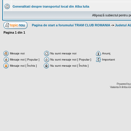
Generalitati despre transportul local din Alba Iulia
Afişează subiectul pentru p
Pagina de start a forumului TRAM CLUB ROMANIA
->
Judetul 
Pagina
1
din
1
Mesaje noi
Nu sunt mesaje noi
Anunţ
Mesaje noi [ Popular ]
Nu sunt mesaje noi [ Popular ]
Important
Mesaje noi [ Închis ]
Nu sunt mesaje noi [ Închis ]
Powered by
Varianta în limba r