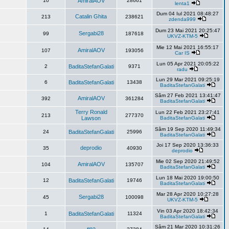
10
AmiralAOV
28661
lenta1
Dum 04 Iul 2021 08:48:27
Catalin Ghita
213
238621
zdenda999
Dum 23 Mai 2021 20:25:47
Sergabi28
99
187618
UKVZ-KTM-5
Mie 12 Mai 2021 16:55:17
AmiralAOV
107
193056
Car IS
Lun 05 Apr 2021 20:05:22
2
BaditaStefanGalati
9371
radu
Lun 29 Mar 2021 09:25:19
6
BaditaStefanGalati
13438
BaditaStefanGalati
Sâm 27 Feb 2021 13:41:47
AmiralAOV
392
361284
BaditaStefanGalati
Terry Ronald
Lun 22 Feb 2021 23:27:41
213
277370
Lawson
BaditaStefanGalati
Sâm 19 Sep 2020 11:49:34
24
BaditaStefanGalati
25996
BaditaStefanGalati
Joi 17 Sep 2020 13:36:33
deprodio
35
40930
deprodio
Mie 02 Sep 2020 21:49:52
AmiralAOV
104
135707
BaditaStefanGalati
Lun 18 Mai 2020 19:00:50
12
BaditaStefanGalati
19746
BaditaStefanGalati
Mar 28 Apr 2020 10:27:28
Sergabi28
45
100098
UKVZ-KTM-5
Vin 03 Apr 2020 18:42:34
1
BaditaStefanGalati
11324
BaditaStefanGalati
Sâm 21 Mar 2020 10:31:26