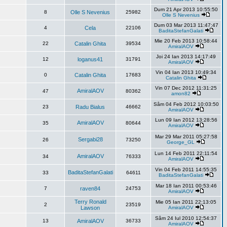
Dum 21 Apr 2013 10:55:50
8
Olle S Nevenius
25982
Olle S Nevenius
Dum 03 Mar 2013 11:47:47
4
Cela
22106
BaditaStefanGalati
Mie 20 Feb 2013 10:58:44
22
Catalin Ghita
39534
AmiralAOV
Joi 24 Ian 2013 14:17:49
12
loganus41
31791
AmiralAOV
Vin 04 Ian 2013 10:49:34
0
Catalin Ghita
17683
Catalin Ghita
Vin 07 Dec 2012 11:31:25
AmiralAOV
47
80362
amon82
Sâm 04 Feb 2012 10:03:50
23
Radu Bialus
46662
AmiralAOV
Lun 09 Ian 2012 13:28:56
AmiralAOV
35
80644
AmiralAOV
Mar 29 Mar 2011 05:27:58
Sergabi28
26
73250
George_GL
Lun 14 Feb 2011 22:11:54
AmiralAOV
34
76333
AmiralAOV
Vin 04 Feb 2011 14:55:35
BaditaStefanGalati
33
64611
BaditaStefanGalati
Mar 18 Ian 2011 00:53:46
7
raven84
24753
AmiralAOV
Terry Ronald
Mie 05 Ian 2011 22:13:05
2
23519
Lawson
AmiralAOV
Sâm 24 Iul 2010 12:54:37
13
AmiralAOV
36733
AmiralAOV