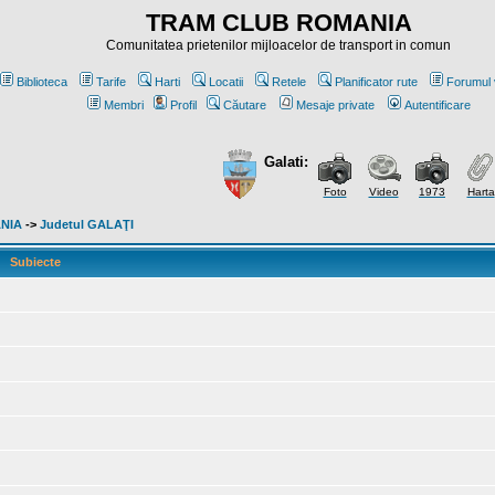
TRAM CLUB ROMANIA
Comunitatea prietenilor mijloacelor de transport in comun
Biblioteca
Tarife
Harti
Locatii
Retele
Planificator rute
Forumul 
Membri
Profil
Căutare
Mesaje private
Autentificare
Galati:
Foto
Video
1973
Harta
ANIA
->
Judetul GALAŢI
Subiecte