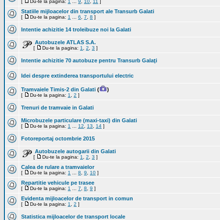
[
Du-te la pagina:
1
...
9
,
10
,
11
]
Statiile mijloacelor din transport ale Transurb Galati
[
Du-te la pagina:
1
...
6
,
7
,
8
]
Intentie achizitie 14 troleibuze noi la Galati
Autobuzele ATLAS S.A.
[
Du-te la pagina:
1
,
2
,
3
]
Intentie achizitie 70 autobuze pentru Transurb Galaţi
Idei despre extinderea transportului electric
Tramvaiele Timis-2 din Galati
(
)
[
Du-te la pagina:
1
,
2
]
Trenuri de tramvaie in Galati
Microbuzele particulare (maxi-taxi) din Galati
[
Du-te la pagina:
1
...
12
,
13
,
14
]
Fotoreportaj octombrie 2015
Autobuzele autogarii din Galati
[
Du-te la pagina:
1
,
2
,
3
]
Calea de rulare a tramvaielor
[
Du-te la pagina:
1
...
8
,
9
,
10
]
Repartitie vehicule pe trasee
[
Du-te la pagina:
1
...
7
,
8
,
9
]
Evidenta mijloacelor de transport in comun
[
Du-te la pagina:
1
,
2
]
Statistica mijloacelor de transport locale