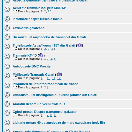
Aspecte generale- tramvaie si troleibuze la Galati
Achizitie tramvaie noi prin MDRAP
[
Du-te la pagina:
1
,
2
,
3
]
Informatii despre traseele locale
Taximetria galateana
Un muzeu al mijloacelor de transport din Galati
Troleibuzele Astra/Ikarus 415T din Galaţi
(
)
[
Du-te la pagina:
1
,
2
,
3
,
4
]
Tramvaie KT-4D
(
)
[
Du-te la pagina:
1
...
3
,
4
,
5
]
Autobuzele BMC Procity
Midibuzele Transurb Galati
(
)
[
Du-te la pagina:
1
...
10
,
11
,
12
]
Propuneri de infiintari/modificari de trasee
[
Du-te la pagina:
1
,
2
]
Vandalismul si distrugerea bunurilor publice din Galati
Amintiri despre un vechi troleibuz
Coltul presei. Despre transportul galatean
[
Du-te la pagina:
1
...
7
,
8
,
9
]
Licitatie pentru 40 de autobuze de mare capacitate (noi, E6)
Autobuzele Mercedes (Conecto sau Citaro Hibrid)