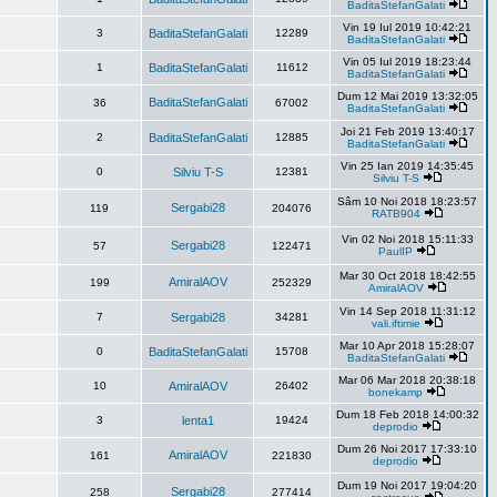
BaditaStefanGalati
Vin 19 Iul 2019 10:42:21
3
BaditaStefanGalati
12289
BaditaStefanGalati
Vin 05 Iul 2019 18:23:44
1
BaditaStefanGalati
11612
BaditaStefanGalati
Dum 12 Mai 2019 13:32:05
BaditaStefanGalati
36
67002
BaditaStefanGalati
Joi 21 Feb 2019 13:40:17
2
BaditaStefanGalati
12885
BaditaStefanGalati
Vin 25 Ian 2019 14:35:45
0
Silviu T-S
12381
Silviu T-S
Sâm 10 Noi 2018 18:23:57
Sergabi28
119
204076
RATB904
Vin 02 Noi 2018 15:11:33
Sergabi28
57
122471
PaulIP
Mar 30 Oct 2018 18:42:55
AmiralAOV
199
252329
AmiralAOV
Vin 14 Sep 2018 11:31:12
7
Sergabi28
34281
vali.iftimie
Mar 10 Apr 2018 15:28:07
0
BaditaStefanGalati
15708
BaditaStefanGalati
Mar 06 Mar 2018 20:38:18
10
AmiralAOV
26402
bonekamp
Dum 18 Feb 2018 14:00:32
3
lenta1
19424
deprodio
Dum 26 Noi 2017 17:33:10
AmiralAOV
161
221830
deprodio
Dum 19 Noi 2017 19:04:20
Sergabi28
258
277414