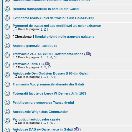
Reforma transportului in comun din Galati
Extinderea re&#539;elei de troleibuz din Gala&#539;i
Propuneri de trasee noi sau modificari ale celor existente
[
Du-te la pagina:
1
,
2
]
[ Chestionar ]
Sondaj privind noile tramvaie galatene
Aspecte generale - autobuze
Tramvaiele ZGT-4/6 ex RET-Rotterdam/Olanda
(
)
[
Du-te la pagina:
1
...
3
,
4
,
5
]
Tramvaiele Tatra T3
(
)
[
Du-te la pagina:
1
,
2
,
3
]
Autobuzele Den Oudsten Bussen B 96 din Galati
[
Du-te la pagina:
1
...
6
,
7
,
8
]
Tramvaiele Vxx şi remorcile aferente din Galati
Fotografii făcute de Leroy W. Demery Jr. în 1979
Petitii pentru promovarea Transurb-ului
Autobuzele Wrightbus Commander
Panopticul autobuzelor casate
[
Du-te la pagina:
1
...
5
,
6
,
7
]
Autobuze DAB ex-Danemarca in Galati
(
)