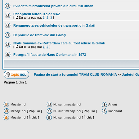
Evidenta microbuzelor private din circuitul urban
Panopticul autobuzelor MAZ
[
Du-te la pagina:
1
,
2
,
3
]
Renumerotarea vehiculelor de transport din Galati
Depourile de tramvaie din Galaţi
Noile tramvaie ex-Rotterdam care au fost aduse la Galati
[
Du-te la pagina:
1
,
2
]
Fotografii facute de Hans Oerlemans in 1973
Pagina de start a forumului TRAM CLUB ROMANIA
->
Judetul G
Pagina
1
din
1
Mesaje noi
Nu sunt mesaje noi
Anunţ
Mesaje noi [ Popular ]
Nu sunt mesaje noi [ Popular ]
Important
Mesaje noi [ Închis ]
Nu sunt mesaje noi [ Închis ]