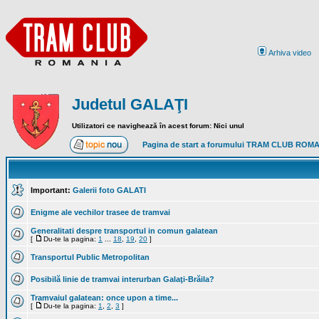
Arhiva video
Judetul GALAŢI
Utilizatori ce navighează în acest forum: Nici unul
Pagina de start a forumului TRAM CLUB ROM
Important:
Galerii foto GALATI
Enigme ale vechilor trasee de tramvai
Generalitati despre transportul in comun galatean
[
Du-te la pagina:
1
...
18
,
19
,
20
]
Transportul Public Metropolitan
Posibilă linie de tramvai interurban Galaţi-Brăila?
Tramvaiul galatean: once upon a time...
[
Du-te la pagina:
1
,
2
,
3
]