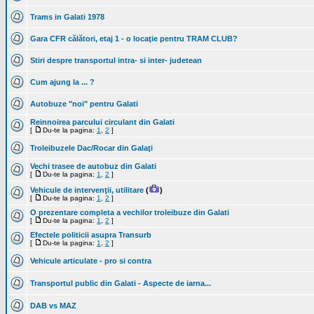
Trams in Galati 1978
Gara CFR călători, etaj 1 - o locaţie pentru TRAM CLUB?
Stiri despre transportul intra- si inter- judetean
Cum ajung la ... ?
Autobuze "noi" pentru Galati
Reinnoirea parcului circulant din Galati
[
Du-te la pagina:
1
,
2
]
Troleibuzele Dac/Rocar din Galaţi
Vechi trasee de autobuz din Galati
[
Du-te la pagina:
1
,
2
]
Vehicule de intervenţii, utilitare
(
)
[
Du-te la pagina:
1
,
2
]
O prezentare completa a vechilor troleibuze din Galati
[
Du-te la pagina:
1
,
2
]
Efectele politicii asupra Transurb
[
Du-te la pagina:
1
,
2
]
Vehicule articulate - pro si contra
Transportul public din Galati - Aspecte de iarna...
DAB vs MAZ