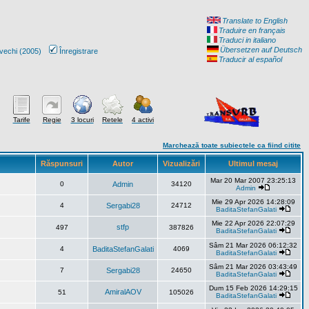
Translate to English
Traduire en français
Traduci in italiano
Übersetzen auf Deutsch
vechi (2005)
Înregistrare
Traducir al español
Tarife
Regie
3 locuri
Retele
4 activi
Marchează toate subiectele ca fiind citite
Răspunsuri
Autor
Vizualizări
Ultimul mesaj
Mar 20 Mar 2007 23:25:13
0
Admin
34120
Admin
Mie 29 Apr 2026 14:28:09
4
Sergabi28
24712
BaditaStefanGalati
Mie 22 Apr 2026 22:07:29
stfp
497
387826
BaditaStefanGalati
Sâm 21 Mar 2026 06:12:32
4
BaditaStefanGalati
4069
BaditaStefanGalati
Sâm 21 Mar 2026 03:43:49
7
Sergabi28
24650
BaditaStefanGalati
Dum 15 Feb 2026 14:29:15
AmiralAOV
51
105026
BaditaStefanGalati