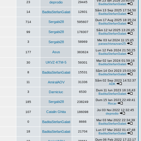
Vin 23 Ian 2026 20:40:05
23
deprodio
29445
BaditaStefanGalati
Sâm 13 Sep 2025 17:54:50
14
BaditaStefanGalati
12601
BaditaStefanGalati
Dum 17 Aug 2025 18:35:24
Sergabi28
714
595607
BaditaStefanGalati
Sâm 12 Iul 2025 13:26:45
Sergabi28
99
178307
BaditaStefanGalati
Mie 03 Iul 2024 11:15:45
3
Sergabi28
58969
paraschivrazvan25
Lun 12 Feb 2024 21:50:25
Asus
177
383624
BaditaStefanGalati
Mar 02 Ian 2024 01:59:16
UKVZ-KTM-5
30
59301
BaditaStefanGalati
Sâm 14 Oct 2023 15:03:00
8
BaditaStefanGalati
15531
BaditaStefanGalati
Sâm 02 Sep 2023 14:52:37
11
AmiralAOV
31336
ADK
Dum 11 Iun 2023 16:16:43
3
Darniciuc
6530
BaditaStefanGalati
Dum 15 Ian 2023 22:49:41
Sergabi28
185
238249
Rocar
Joi 03 Noi 2022 12:32:45
Catalin Ghita
107
186098
deprodio
Mar 03 Mai 2022 22:34:39
0
BaditaStefanGalati
8666
BaditaStefanGalati
Lun 07 Mar 2022 01:47:48
18
BaditaStefanGalati
21704
BaditaStefanGalati
Dum 06 Feb 2022 17:22:17