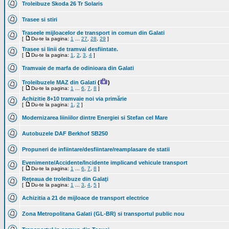
Troleibuze Skoda 26 Tr Solaris
Trasee si stiri
Traseele mijloacelor de transport in comun din Galati
[
Du-te la pagina:
1
...
27
,
28
,
29
]
Trasee si linii de tramvai desfiintate.
[
Du-te la pagina:
1
,
2
,
3
,
4
]
Tramvaie de marfa de odinioara din Galati
Troleibuzele MAZ din Galati
(
)
[
Du-te la pagina:
1
...
6
,
7
,
8
]
Achizitie 8+10 tramvaie noi via primărie
[
Du-te la pagina:
1
,
2
]
Modernizarea liiniilor dintre Energiei si Stefan cel Mare
Autobuzele DAF Berkhof SB250
Propuneri de infiintare/desfiintare/reamplasare de statii
Evenimente/Accidente/Incidente implicand vehicule transport
[
Du-te la pagina:
1
...
6
,
7
,
8
]
Reţeaua de troleibuze din Galaţi
[
Du-te la pagina:
1
...
3
,
4
,
5
]
Achizitia a 21 de mijloace de transport electrice
Zona Metropolitana Galati (GL-BR) si transportul public nou