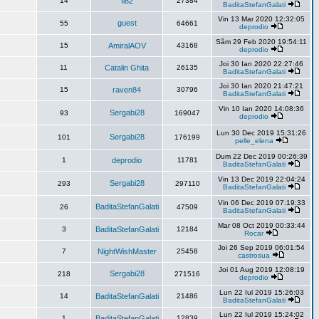
14
fl82
27384
BaditaStefanGalati
Vin 13 Mar 2020 12:32:05
guest
55
64661
deprodio
Sâm 29 Feb 2020 19:54:11
15
AmiralAOV
43168
deprodio
Joi 30 Ian 2020 22:27:46
11
Catalin Ghita
26135
BaditaStefanGalati
Joi 30 Ian 2020 21:47:21
15
raven84
30796
BaditaStefanGalati
Vin 10 Ian 2020 14:08:36
Sergabi28
93
169047
deprodio
Lun 30 Dec 2019 15:31:26
Sergabi28
101
176199
pelle_elena
Dum 22 Dec 2019 00:26:39
1
deprodio
11781
BaditaStefanGalati
Vin 13 Dec 2019 22:04:24
Sergabi28
293
297110
BaditaStefanGalati
Vin 06 Dec 2019 07:19:33
BaditaStefanGalati
26
47509
BaditaStefanGalati
Mar 08 Oct 2019 00:33:44
3
BaditaStefanGalati
12184
Rocar
Joi 26 Sep 2019 06:01:54
7
NightWishMaster
25458
castrosua
Joi 01 Aug 2019 12:08:19
Sergabi28
218
271516
deprodio
Lun 22 Iul 2019 15:26:03
14
BaditaStefanGalati
21486
BaditaStefanGalati
Lun 22 Iul 2019 15:24:02
1
BaditaStefanGalati
12839