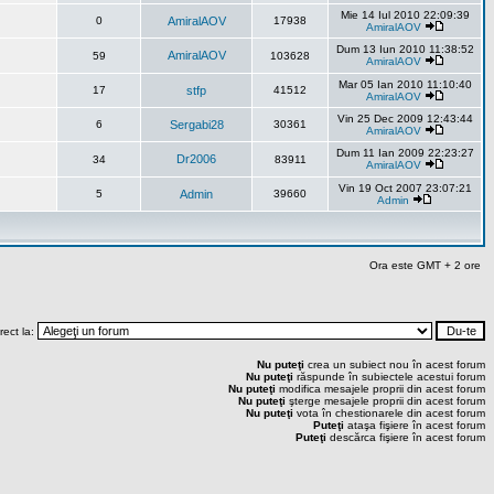
Mie 14 Iul 2010 22:09:39
0
AmiralAOV
17938
AmiralAOV
Dum 13 Iun 2010 11:38:52
AmiralAOV
59
103628
AmiralAOV
Mar 05 Ian 2010 11:10:40
17
stfp
41512
AmiralAOV
Vin 25 Dec 2009 12:43:44
6
Sergabi28
30361
AmiralAOV
Dum 11 Ian 2009 22:23:27
Dr2006
34
83911
AmiralAOV
Vin 19 Oct 2007 23:07:21
5
Admin
39660
Admin
Ora este GMT + 2 ore
rect la:
Nu puteţi
crea un subiect nou în acest forum
Nu puteţi
răspunde în subiectele acestui forum
Nu puteţi
modifica mesajele proprii din acest forum
Nu puteţi
şterge mesajele proprii din acest forum
Nu puteţi
vota în chestionarele din acest forum
Puteţi
ataşa fişiere în acest forum
Puteţi
descărca fişiere în acest forum