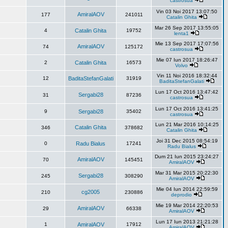
castrosua
Vin 03 Noi 2017 13:07:50
AmiralAOV
177
241011
Catalin Ghita
Mar 26 Sep 2017 13:55:05
4
Catalin Ghita
19752
lenta1
Mie 13 Sep 2017 17:07:56
AmiralAOV
74
125172
castrosua
Mie 07 Iun 2017 18:26:47
2
Catalin Ghita
16573
Volvo
Vin 11 Noi 2016 18:32:44
12
BaditaStefanGalati
31919
BaditaStefanGalati
Lun 17 Oct 2016 13:47:42
Sergabi28
31
87236
castrosua
Lun 17 Oct 2016 13:41:25
9
Sergabi28
35402
castrosua
Lun 21 Mar 2016 10:14:25
Catalin Ghita
346
378682
Catalin Ghita
Joi 31 Dec 2015 08:54:19
0
Radu Bialus
17241
Radu Bialus
Dum 21 Iun 2015 23:24:27
AmiralAOV
70
145451
AmiralAOV
Mar 31 Mar 2015 20:22:30
Sergabi28
245
308290
AmiralAOV
Mie 04 Iun 2014 22:59:59
cg2005
210
230886
deprodio
Mie 19 Mar 2014 22:20:53
AmiralAOV
29
66338
AmiralAOV
Lun 17 Iun 2013 21:21:28
1
AmiralAOV
17912
AmiralAOV