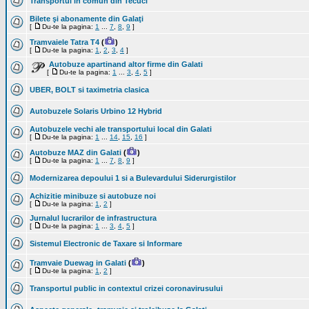
Transportul in comun din Tecuci
Bilete şi abonamente din Galaţi
[
Du-te la pagina:
1
...
7
,
8
,
9
]
Tramvaiele Tatra T4
(
)
[
Du-te la pagina:
1
,
2
,
3
,
4
]
Autobuze apartinand altor firme din Galati
[
Du-te la pagina:
1
...
3
,
4
,
5
]
UBER, BOLT si taximetria clasica
Autobuzele Solaris Urbino 12 Hybrid
Autobuzele vechi ale transportului local din Galati
[
Du-te la pagina:
1
...
14
,
15
,
16
]
Autobuze MAZ din Galati
(
)
[
Du-te la pagina:
1
...
7
,
8
,
9
]
Modernizarea depoului 1 si a Bulevardului Siderurgistilor
Achizitie minibuze si autobuze noi
[
Du-te la pagina:
1
,
2
]
Jurnalul lucrarilor de infrastructura
[
Du-te la pagina:
1
...
3
,
4
,
5
]
Sistemul Electronic de Taxare si Informare
Tramvaie Duewag in Galati
(
)
[
Du-te la pagina:
1
,
2
]
Transportul public in contextul crizei coronavirusului