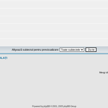
Afişează subiectul pentru previzualizare:
ALAŢI
Mergi di
Powered by
phpBB
© 2001, 2005 phpBB Group