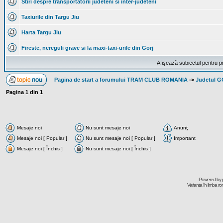
Stiri despre transportatorii judeteni si inter-judeteni
Taxiurile din Targu Jiu
Harta Targu Jiu
Fireste, nereguli grave si la maxi-taxi-urile din Gorj
Afişează subiectul pentru p
Pagina de start a forumului TRAM CLUB ROMANIA
->
Judetul 
Pagina
1
din
1
Mesaje noi
Nu sunt mesaje noi
Anunţ
Mesaje noi [ Popular ]
Nu sunt mesaje noi [ Popular ]
Important
Mesaje noi [ Închis ]
Nu sunt mesaje noi [ Închis ]
Powered by
Varianta în limba r