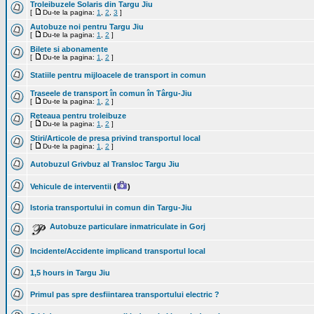
Troleibuzele Solaris din Targu Jiu
[
Du-te la pagina:
1
,
2
,
3
]
Autobuze noi pentru Targu Jiu
[
Du-te la pagina:
1
,
2
]
Bilete si abonamente
[
Du-te la pagina:
1
,
2
]
Statiile pentru mijloacele de transport in comun
Traseele de transport în comun în Târgu-Jiu
[
Du-te la pagina:
1
,
2
]
Reteaua pentru troleibuze
[
Du-te la pagina:
1
,
2
]
Stiri/Articole de presa privind transportul local
[
Du-te la pagina:
1
,
2
]
Autobuzul Grivbuz al Transloc Targu Jiu
Vehicule de interventii
(
)
Istoria transportului in comun din Targu-Jiu
Autobuze particulare inmatriculate in Gorj
Incidente/Accidente implicand transportul local
1,5 hours in Targu Jiu
Primul pas spre desfiintarea transportului electric ?