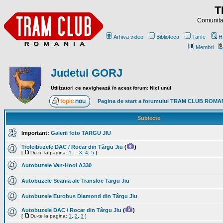
T
Comunitat
Arhiva video
Biblioteca
Tarife
H
Membri
Judetul GORJ
Utilizatori ce navighează în acest forum: Nici unul
Pagina de start a forumului TRAM CLUB ROMA
Subiecte
Important:
Galerii foto TARGU JIU
Troleibuzele DAC / Rocar din Târgu Jiu
(
)
[
Du-te la pagina:
1
...
3
,
4
,
5
]
Autobuzele Van-Hool A330
Autobuzele Scania ale Transloc Targu Jiu
Autobuzele Eurobus Diamond din Târgu Jiu
Autobuzele DAC / Rocar din Târgu Jiu
(
)
[
Du-te la pagina:
1
,
2
,
3
]