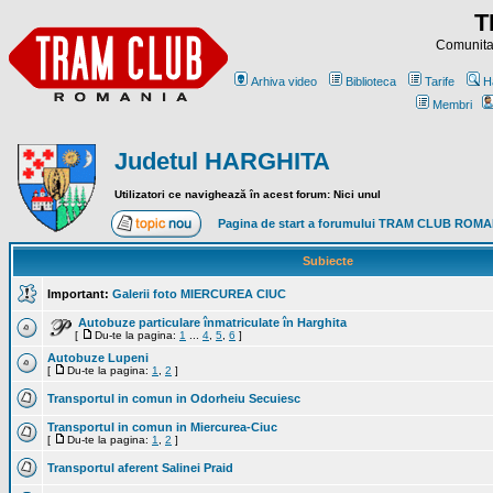
T
Comunitat
Arhiva video
Biblioteca
Tarife
H
Membri
Judetul HARGHITA
Utilizatori ce navighează în acest forum: Nici unul
Pagina de start a forumului TRAM CLUB ROM
Subiecte
Important:
Galerii foto MIERCUREA CIUC
Autobuze particulare înmatriculate în Harghita
[
Du-te la pagina:
1
...
4
,
5
,
6
]
Autobuze Lupeni
[
Du-te la pagina:
1
,
2
]
Transportul in comun in Odorheiu Secuiesc
Transportul in comun in Miercurea-Ciuc
[
Du-te la pagina:
1
,
2
]
Transportul aferent Salinei Praid