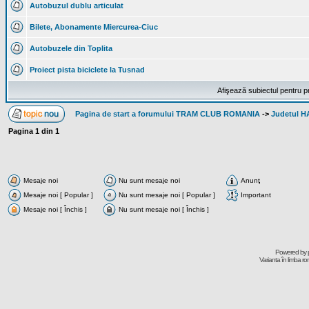
Autobuzul dublu articulat
Bilete, Abonamente Miercurea-Ciuc
Autobuzele din Toplita
Proiect pista biciclete la Tusnad
Afişează subiectul pentru p
Pagina de start a forumului TRAM CLUB ROMANIA
->
Judetul 
Pagina
1
din
1
Mesaje noi
Nu sunt mesaje noi
Anunţ
Mesaje noi [ Popular ]
Nu sunt mesaje noi [ Popular ]
Important
Mesaje noi [ Închis ]
Nu sunt mesaje noi [ Închis ]
Powered by
Varianta în limba r