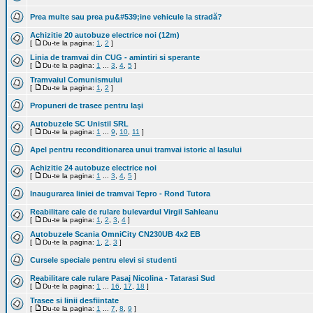
Prea multe sau prea pu&#539;ine vehicule la stradă?
Achizitie 20 autobuze electrice noi (12m)
[
Du-te la pagina:
1
,
2
]
Linia de tramvai din CUG - amintiri si sperante
[
Du-te la pagina:
1
...
3
,
4
,
5
]
Tramvaiul Comunismului
[
Du-te la pagina:
1
,
2
]
Propuneri de trasee pentru Iaşi
Autobuzele SC Unistil SRL
[
Du-te la pagina:
1
...
9
,
10
,
11
]
Apel pentru reconditionarea unui tramvai istoric al Iasului
Achizitie 24 autobuze electrice noi
[
Du-te la pagina:
1
...
3
,
4
,
5
]
Inaugurarea liniei de tramvai Tepro - Rond Tutora
Reabilitare cale de rulare bulevardul Virgil Sahleanu
[
Du-te la pagina:
1
,
2
,
3
,
4
]
Autobuzele Scania OmniCity CN230UB 4x2 EB
[
Du-te la pagina:
1
,
2
,
3
]
Cursele speciale pentru elevi si studenti
Reabilitare cale rulare Pasaj Nicolina - Tatarasi Sud
[
Du-te la pagina:
1
...
16
,
17
,
18
]
Trasee si linii desfiintate
[
Du-te la pagina:
1
...
7
,
8
,
9
]