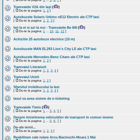
Tramvaiele V2A din Iaşi
(
)
[
Du-te la pagina:
1
,
2
]
Autobuzele Solaris Urbino nE12 Electric ale CTP Iasi
[
Du-te la pagina:
1
,
2
,
3
]
Ieri la ei si azi la noi - Tramvaiele Be 8/8
(
)
[
Du-te la pagina:
1
...
10
,
11
,
12
]
Achizitie 25 autobuze electrice (10 m)
Autobuzele MAN EL293 Lion's City LE ale CTP Iasi
Autobuzele Mercedes-Benz Citaro ale CTP Iasi
[
Du-te la pagina:
1
,
2
]
Tramvaiul Literaturii
[
Du-te la pagina:
1
,
2
,
3
,
4
]
Tramvaiul Unirii
[
Du-te la pagina:
1
,
2
]
Sfarsitul troleibuzului la Iasi
[
Du-te la pagina:
1
,
2
,
3
,
4
]
Iasul va avea sistem de e-ticketing
Tramvaiele Timis
(
)
[
Du-te la pagina:
1
...
3
,
4
,
5
]
Despre intretinerea vehiculelor de transport in comun iesene
[
Du-te la pagina:
1
...
5
,
6
,
7
]
De-ale iernii...
[
Du-te la pagina:
1
,
2
,
3
]
Reabilitare cale rulare Arcu-Bacinschi-Moara 1 Mai