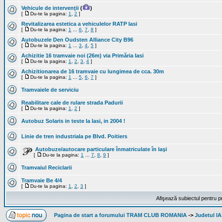
Vehicule de intervenţii
(
)
[
Du-te la pagina:
1
,
2
]
Revitalizarea estetica a vehiculelor RATP Iasi
[
Du-te la pagina:
1
...
6
,
7
,
8
]
Autobuzele Den Oudsten Alliance City B96
[
Du-te la pagina:
1
...
3
,
4
,
5
]
Achizitie 16 tramvaie noi (26m) via Primăria Iasi
[
Du-te la pagina:
1
,
2
,
3
,
4
]
Achizitionarea de 16 tramvaie cu lungimea de cca. 30m
[
Du-te la pagina:
1
...
5
,
6
,
7
]
Tramvaiele de serviciu
Reabilitare cale de rulare strada Padurii
[
Du-te la pagina:
1
,
2
]
Autobuz Solaris in teste la Iasi, in 2004 !
Linie de tren industriala pe Blvd. Poitiers
Autobuze/autocare particulare înmatriculate în Iaşi
[
Du-te la pagina:
1
...
7
,
8
,
9
]
Tramvaiul Reciclarii
Tramvaie Be 4/4
[
Du-te la pagina:
1
,
2
,
3
]
Afişează subiectul pentru p
Pagina de start a forumului TRAM CLUB ROMANIA
->
Judetul IA