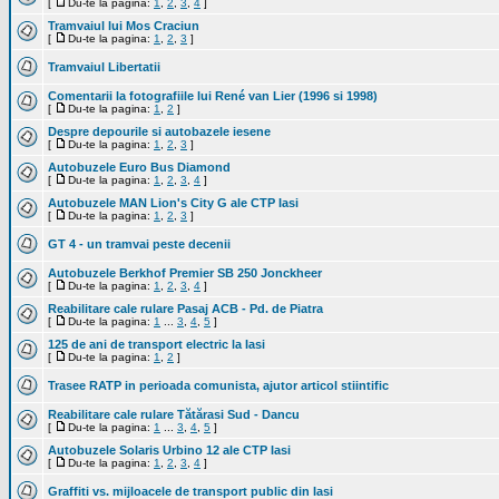
[
Du-te la pagina:
1
,
2
,
3
,
4
]
Tramvaiul lui Mos Craciun
[
Du-te la pagina:
1
,
2
,
3
]
Tramvaiul Libertatii
Comentarii la fotografiile lui René van Lier (1996 si 1998)
[
Du-te la pagina:
1
,
2
]
Despre depourile si autobazele iesene
[
Du-te la pagina:
1
,
2
,
3
]
Autobuzele Euro Bus Diamond
[
Du-te la pagina:
1
,
2
,
3
,
4
]
Autobuzele MAN Lion's City G ale CTP Iasi
[
Du-te la pagina:
1
,
2
,
3
]
GT 4 - un tramvai peste decenii
Autobuzele Berkhof Premier SB 250 Jonckheer
[
Du-te la pagina:
1
,
2
,
3
,
4
]
Reabilitare cale rulare Pasaj ACB - Pd. de Piatra
[
Du-te la pagina:
1
...
3
,
4
,
5
]
125 de ani de transport electric la Iasi
[
Du-te la pagina:
1
,
2
]
Trasee RATP in perioada comunista, ajutor articol stiintific
Reabilitare cale rulare Tătărasi Sud - Dancu
[
Du-te la pagina:
1
...
3
,
4
,
5
]
Autobuzele Solaris Urbino 12 ale CTP Iasi
[
Du-te la pagina:
1
,
2
,
3
,
4
]
Graffiti vs. mijloacele de transport public din Iasi