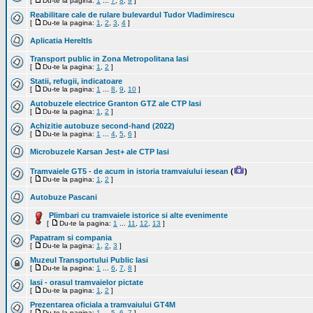
[
Du-te la pagina:
1
...
7
,
8
,
9
]
Reabilitare cale de rulare bulevardul Tudor Vladimirescu
[
Du-te la pagina:
1
,
2
,
3
,
4
]
Aplicatia HereItIs
Transport public in Zona Metropolitana Iasi
[
Du-te la pagina:
1
,
2
]
Statii, refugii, indicatoare
[
Du-te la pagina:
1
...
8
,
9
,
10
]
Autobuzele electrice Granton GTZ ale CTP Iasi
[
Du-te la pagina:
1
,
2
]
Achizitie autobuze second-hand (2022)
[
Du-te la pagina:
1
...
4
,
5
,
6
]
Microbuzele Karsan Jest+ ale CTP Iasi
Tramvaiele GT5 - de acum in istoria tramvaiului iesean
(
)
[
Du-te la pagina:
1
,
2
]
Autobuze Pascani
Plimbari cu tramvaiele istorice si alte evenimente
[
Du-te la pagina:
1
...
11
,
12
,
13
]
Papatram si compania
[
Du-te la pagina:
1
,
2
,
3
]
Muzeul Transportului Public Iasi
[
Du-te la pagina:
1
...
6
,
7
,
8
]
Iasi - orasul tramvaielor pictate
[
Du-te la pagina:
1
,
2
]
Prezentarea oficiala a tramvaiului GT4M
[
Du-te la pagina:
1
...
5
,
6
,
7
]