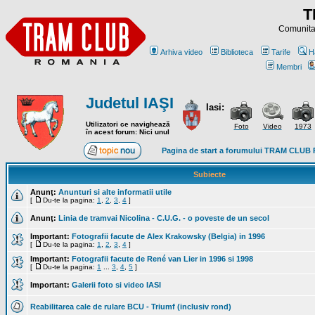
T
Comunitat
Arhiva video
Biblioteca
Tarife
H
Membri
Judetul IAŞI
Iasi:
Utilizatori ce navighează
Foto
Video
1973
în acest forum: Nici unul
Pagina de start a forumului TRAM CLU
Subiecte
Anunţ:
Anunturi si alte informatii utile
[
Du-te la pagina:
1
,
2
,
3
,
4
]
Anunţ:
Linia de tramvai Nicolina - C.U.G. - o poveste de un secol
Important:
Fotografii facute de Alex Krakowsky (Belgia) in 1996
[
Du-te la pagina:
1
,
2
,
3
,
4
]
Important:
Fotografii facute de René van Lier in 1996 si 1998
[
Du-te la pagina:
1
...
3
,
4
,
5
]
Important:
Galerii foto si video IASI
Reabilitarea cale de rulare BCU - Triumf (inclusiv rond)