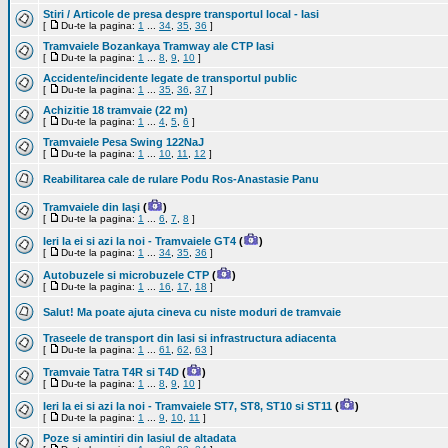
Stiri / Articole de presa despre transportul local - Iasi
[
Du-te la pagina:
1
...
34
,
35
,
36
]
Tramvaiele Bozankaya Tramway ale CTP Iasi
[
Du-te la pagina:
1
...
8
,
9
,
10
]
Accidente/incidente legate de transportul public
[
Du-te la pagina:
1
...
35
,
36
,
37
]
Achizitie 18 tramvaie (22 m)
[
Du-te la pagina:
1
...
4
,
5
,
6
]
Tramvaiele Pesa Swing 122NaJ
[
Du-te la pagina:
1
...
10
,
11
,
12
]
Reabilitarea cale de rulare Podu Ros-Anastasie Panu
Tramvaiele din Iaşi
(
)
[
Du-te la pagina:
1
...
6
,
7
,
8
]
Ieri la ei si azi la noi - Tramvaiele GT4
(
)
[
Du-te la pagina:
1
...
34
,
35
,
36
]
Autobuzele si microbuzele CTP
(
)
[
Du-te la pagina:
1
...
16
,
17
,
18
]
Salut! Ma poate ajuta cineva cu niste moduri de tramvaie
Traseele de transport din Iasi si infrastructura adiacenta
[
Du-te la pagina:
1
...
61
,
62
,
63
]
Tramvaie Tatra T4R si T4D
(
)
[
Du-te la pagina:
1
...
8
,
9
,
10
]
Ieri la ei si azi la noi - Tramvaiele ST7, ST8, ST10 si ST11
(
)
[
Du-te la pagina:
1
...
9
,
10
,
11
]
Poze si amintiri din Iasiul de altadata