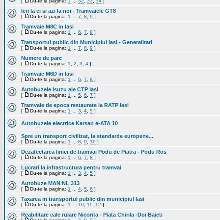
[
Du-te la pagina:
1
...
32
,
33
,
34
]
Ieri la ei si azi la noi - Tramvaiele GT8
[
Du-te la pagina:
1
...
7
,
8
,
9
]
Tramvaie M8C in Iasi
[
Du-te la pagina:
1
...
6
,
7
,
8
]
Transportul public din Municipiul Iasi - Generalitati
[
Du-te la pagina:
1
...
7
,
8
,
9
]
Numere de parc
[
Du-te la pagina:
1
,
2
,
3
,
4
]
Tramvaie M6D in Iasi
[
Du-te la pagina:
1
...
6
,
7
,
8
]
Autobuzele Isuzu ale CTP Iasi
[
Du-te la pagina:
1
...
5
,
6
,
7
]
Tramvaie de epoca restaurate la RATP Iasi
[
Du-te la pagina:
1
...
3
,
4
,
5
]
Autobuzele electrice Karsan e-ATA 10
Spre un transport civilizat, la standarde europene...
[
Du-te la pagina:
1
...
8
,
9
,
10
]
Dezafectarea liniei de tramvai Podu de Piatra - Podu Ros
[
Du-te la pagina:
1
...
6
,
7
,
8
]
Lucrari la infrastructura pentru tramvai
[
Du-te la pagina:
1
...
3
,
4
,
5
]
Autobuze MAN NL 313
[
Du-te la pagina:
1
...
4
,
5
,
6
]
Taxarea in transportul public din municipiul Iasi
[
Du-te la pagina:
1
...
10
,
11
,
12
]
Reabilitare cale rulare Nicorita - Piata Chirila -Doi Baieti