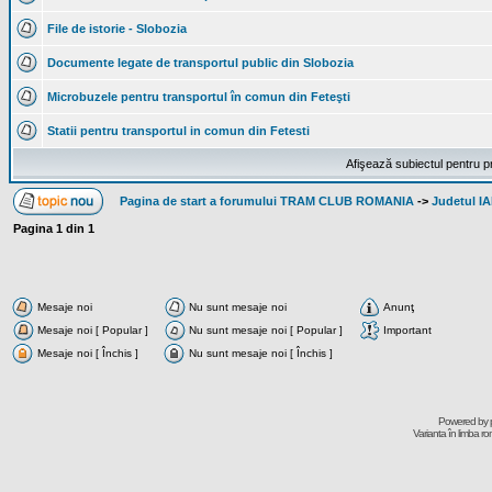
File de istorie - Slobozia
Documente legate de transportul public din Slobozia
Microbuzele pentru transportul în comun din Feteşti
Statii pentru transportul in comun din Fetesti
Afişează subiectul pentru p
Pagina de start a forumului TRAM CLUB ROMANIA
->
Judetul I
Pagina
1
din
1
Mesaje noi
Nu sunt mesaje noi
Anunţ
Mesaje noi [ Popular ]
Nu sunt mesaje noi [ Popular ]
Important
Mesaje noi [ Închis ]
Nu sunt mesaje noi [ Închis ]
Powered by
Varianta în limba r