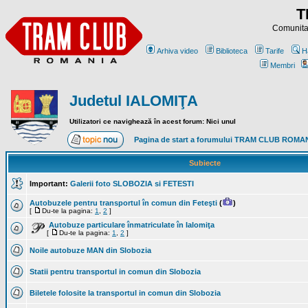
T
Comunitat
Arhiva video
Biblioteca
Tarife
H
Membri
Judetul IALOMIŢA
Utilizatori ce navighează în acest forum: Nici unul
Pagina de start a forumului TRAM CLUB ROMA
Subiecte
Important:
Galerii foto SLOBOZIA si FETESTI
Autobuzele pentru transportul în comun din Feteşti
(
)
[
Du-te la pagina:
1
,
2
]
Autobuze particulare înmatriculate în Ialomiţa
[
Du-te la pagina:
1
,
2
]
Noile autobuze MAN din Slobozia
Statii pentru transportul in comun din Slobozia
Biletele folosite la transportul in comun din Slobozia