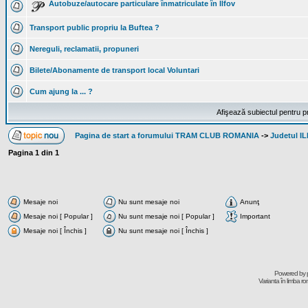
Autobuze/autocare particulare înmatriculate în Ilfov
Transport public propriu la Buftea ?
Nereguli, reclamatii, propuneri
Bilete/Abonamente de transport local Voluntari
Cum ajung la ... ?
Afişează subiectul pentru p
Pagina de start a forumului TRAM CLUB ROMANIA
->
Judetul I
Pagina
1
din
1
Mesaje noi
Nu sunt mesaje noi
Anunţ
Mesaje noi [ Popular ]
Nu sunt mesaje noi [ Popular ]
Important
Mesaje noi [ Închis ]
Nu sunt mesaje noi [ Închis ]
Powered by
Varianta în limba r