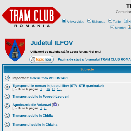
T
Comunitat
Arhiva video
Biblioteca
Tarife
H
Membri
Judetul ILFOV
Utilizatori ce navighează în acest forum: Nici unul
Pagina de start a forumului TRAM CLUB ROM
Subiecte
Important:
Galerie foto VOLUNTARI
Transportul in comun in judetul Ilfov (STV+STB+particulari)
[
Du-te la pagina:
1
...
16
,
17
,
18
]
Transport public in Popesti-Leordeni
Autobuzele din Voluntari
(
)
[
Du-te la pagina:
1
,
2
]
Transport public in Chitila
Transportul public in Chiajna