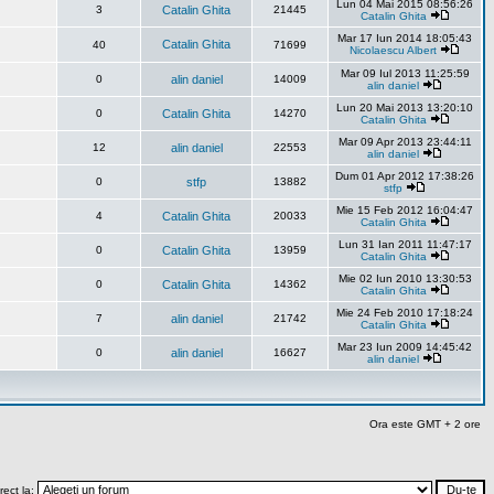
Lun 04 Mai 2015 08:56:26
3
Catalin Ghita
21445
Catalin Ghita
Mar 17 Iun 2014 18:05:43
Catalin Ghita
40
71699
Nicolaescu Albert
Mar 09 Iul 2013 11:25:59
0
alin daniel
14009
alin daniel
Lun 20 Mai 2013 13:20:10
0
Catalin Ghita
14270
Catalin Ghita
Mar 09 Apr 2013 23:44:11
12
alin daniel
22553
alin daniel
Dum 01 Apr 2012 17:38:26
0
stfp
13882
stfp
Mie 15 Feb 2012 16:04:47
4
Catalin Ghita
20033
Catalin Ghita
Lun 31 Ian 2011 11:47:17
0
Catalin Ghita
13959
Catalin Ghita
Mie 02 Iun 2010 13:30:53
0
Catalin Ghita
14362
Catalin Ghita
Mie 24 Feb 2010 17:18:24
7
alin daniel
21742
Catalin Ghita
Mar 23 Iun 2009 14:45:42
0
alin daniel
16627
alin daniel
Ora este GMT + 2 ore
rect la: