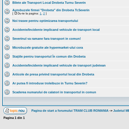
Bilete ale Transport Local Drobeta Turnu Severin
Autobuzele firmei "Drobeta" din Drobeta Tr.Severin
[
Du-te la pagina:
1
,
2
]
Noi trasee pentru optimizarea transportului
Accidente/Incidente implicand vehicule de transport local
Severinul va ramane fara transport in comun!
Microbuzele gratuite ale hypermarket-ului cora
Staţiile pentru transportul în comun din Drobeta
Accidente/Incidente implicand vehicule de transport judetean
Articole de presa privind transportul local din Drobeta
Ar putea fi introduse troleibuze in Turnu Severin?
Scaderea numarului de calatori in transportul in comun
Pagina de start a forumului TRAM CLUB ROMANIA
->
Judetul M
Pagina
1
din
1