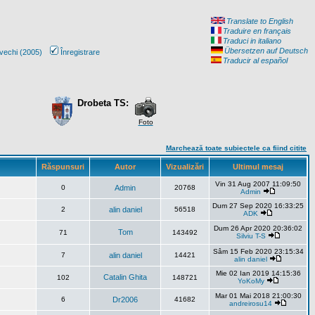
Translate to English
Traduire en français
Traduci in italiano
Übersetzen auf Deutsch
vechi (2005)
Înregistrare
Traducir al español
Drobeta TS:
Foto
Marchează toate subiectele ca fiind citite
Răspunsuri
Autor
Vizualizări
Ultimul mesaj
Vin 31 Aug 2007 11:09:50
0
Admin
20768
Admin
Dum 27 Sep 2020 16:33:25
2
alin daniel
56518
ADK
Dum 26 Apr 2020 20:36:02
Tom
71
143492
Silviu T-S
Sâm 15 Feb 2020 23:15:34
7
alin daniel
14421
alin daniel
Mie 02 Ian 2019 14:15:36
Catalin Ghita
102
148721
YoKoMy
Mar 01 Mai 2018 21:00:30
6
Dr2006
41682
andreirosu14