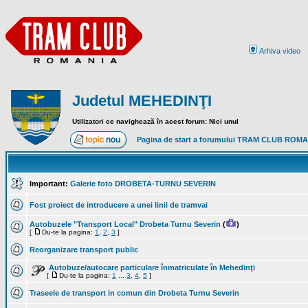
Arhiva video
Judetul MEHEDINŢI
Utilizatori ce navighează în acest forum: Nici unul
Pagina de start a forumului TRAM CLUB ROM
Important:
Galerie foto DROBETA-TURNU SEVERIN
Fost proiect de introducere a unei linii de tramvai
Autobuzele "Transport Local" Drobeta Turnu Severin
(
)
[
Du-te la pagina:
1
,
2
,
3
]
Reorganizare transport public
Autobuze/autocare particulare înmatriculate în Mehedinţi
[
Du-te la pagina:
1
...
3
,
4
,
5
]
Traseele de transport in comun din Drobeta Turnu Severin