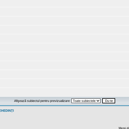
Afişează subiectul pentru previzualizare:
EHEDINŢI
Mergi di