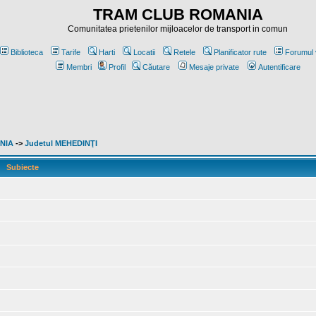
TRAM CLUB ROMANIA
Comunitatea prietenilor mijloacelor de transport in comun
Biblioteca
Tarife
Harti
Locatii
Retele
Planificator rute
Forumul 
Membri
Profil
Căutare
Mesaje private
Autentificare
ANIA
->
Judetul MEHEDINŢI
Subiecte