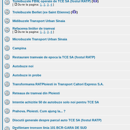
Troleibuzele FBW, operate de TCE SA (fostul RATP)
(
)
[
Du-te la pagina:
1
,
2
,
3
,
4
]
Troleibuzele Berliet (ex-Saint Etienne)
(
)
Midibuzele Transport Urban Sinaia
Refacerea liniilor de tramvai
[
Du-te la pagina:
1
,
2
,
3
,
4
]
Microbuzele Transport Urban Sinaia
Campina
Restaurare tramvaie de epoca la TCE SA (fostul RATP)
Autobuze noi
Autobuze in probe
Transformarea RATPloiesti in Transport Caltori Express S.A.
Reteaua de tramvai din Ploiesti
Intentie achizitie 50 de autobuze solo noi pentru TCE SA
Prahova. Ploiesti. Cum ajung la... ?
Discutii generale despre parcul auto TCE SA (fostul RATP)
Desfiintare tronson linia 101 BCR-GARA DE SUD