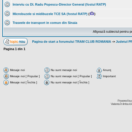
Interviu cu Dl. Radu Popescu-Director General (fostul RATP)
Microbuzele si midibuzele TCE SA (fostul RATP)
(
)
Traseele de transport in comun din Sinaia
Afişează subiectul pentru p
Pagina de start a forumului TRAM CLUB ROMANIA
->
Judetul 
Pagina
1
din
1
Mesaje noi
Nu sunt mesaje noi
Anunţ
Mesaje noi [ Popular ]
Nu sunt mesaje noi [ Popular ]
Important
Mesaje noi [ Închis ]
Nu sunt mesaje noi [ Închis ]
Powered by
Varianta în limba r