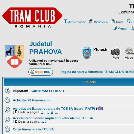
T
Comunitat
Arhiva video
Biblioteca
Tarife
H
Membri
Judetul
Ploiesti:
PRAHOVA
Foto
Video
Utilizatori ce navighează în acest
forum: Nici unul
Pagina de start a forumului TRAM CLUB ROM
Subiecte
Important:
Galerii foto PLOIESTI
Achizitie 20 tramvaie noi
Autobuzele Ikarus, operate de TCE SA (fostul RATP)
(
)
[
Du-te la pagina:
1
...
3
,
4
,
5
]
Accidente/Incidente implicand vehicule ale TCE SA
[
Du-te la pagina:
1
,
2
]
Criza financiara la TCE SA