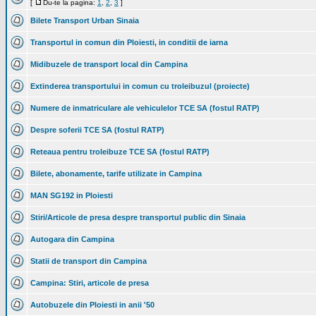
[
Du-te la pagina:
1
,
2
,
3
]
Bilete Transport Urban Sinaia
Transportul in comun din Ploiesti, in conditii de iarna
Midibuzele de transport local din Campina
Extinderea transportului in comun cu troleibuzul (proiecte)
Numere de inmatriculare ale vehiculelor TCE SA (fostul RATP)
Despre soferii TCE SA (fostul RATP)
Reteaua pentru troleibuze TCE SA (fostul RATP)
Bilete, abonamente, tarife utilizate in Campina
MAN SG192 in Ploiesti
Stiri/Articole de presa despre transportul public din Sinaia
Autogara din Campina
Statii de transport din Campina
Campina: Stiri, articole de presa
Autobuzele din Ploiesti in anii '50