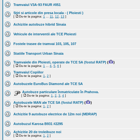
Tramvaiul V3A-93 FAUR #051
Stiri si articole din presa locala - ( Ploiesti )
[
Du-te la pagina:
1
...
11
,
12
,
13
]
Achizitie autobuze hibrid Sinaia
Vehicule de interventii ale TCE Ploiesti
Fostele trasee de tramvai 103, 105, 107
Statiile Transport Urban Sinaia
Tramvaiele din Ploiesti, operate de TCE SA (fostul RATP)
(
)
[
Du-te la pagina:
1
...
4
,
5
,
6
]
Tramvaiul Copiilor
[
Du-te la pagina:
1
,
2
]
Autobuzele EuroBus Diamond ale TCE SA
Autobuze particulare înmatriculate în Prahova.
[
Du-te la pagina:
1
,
2
,
3
,
4
]
Autobuzele MAN ale TCE SA (fostul RATP)
(
)
[
Du-te la pagina:
1
,
2
]
Achizitie 9 autobuze electrice de 12m noi (MDRAP)
Autobuzul Karosa B931 #2295
Achizitie 20 de troleibuze noi
[
Du-te la pagina:
1
,
2
]