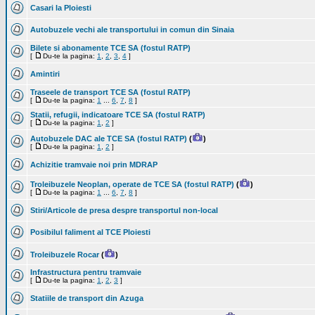
Casari la Ploiesti
Autobuzele vechi ale transportului in comun din Sinaia
Bilete si abonamente TCE SA (fostul RATP)
[
Du-te la pagina:
1
,
2
,
3
,
4
]
Amintiri
Traseele de transport TCE SA (fostul RATP)
[
Du-te la pagina:
1
...
6
,
7
,
8
]
Statii, refugii, indicatoare TCE SA (fostul RATP)
[
Du-te la pagina:
1
,
2
]
Autobuzele DAC ale TCE SA (fostul RATP)
(
)
[
Du-te la pagina:
1
,
2
]
Achizitie tramvaie noi prin MDRAP
Troleibuzele Neoplan, operate de TCE SA (fostul RATP)
(
)
[
Du-te la pagina:
1
...
6
,
7
,
8
]
Stiri/Articole de presa despre transportul non-local
Posibilul faliment al TCE Ploiesti
Troleibuzele Rocar
(
)
Infrastructura pentru tramvaie
[
Du-te la pagina:
1
,
2
,
3
]
Statiile de transport din Azuga