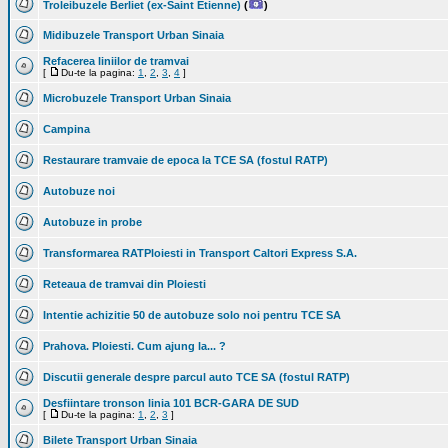
Troleibuzele Berliet (ex-Saint Etienne)
(
)
Midibuzele Transport Urban Sinaia
Refacerea liniilor de tramvai
[
Du-te la pagina:
1
,
2
,
3
,
4
]
Microbuzele Transport Urban Sinaia
Campina
Restaurare tramvaie de epoca la TCE SA (fostul RATP)
Autobuze noi
Autobuze in probe
Transformarea RATPloiesti in Transport Caltori Express S.A.
Reteaua de tramvai din Ploiesti
Intentie achizitie 50 de autobuze solo noi pentru TCE SA
Prahova. Ploiesti. Cum ajung la... ?
Discutii generale despre parcul auto TCE SA (fostul RATP)
Desfiintare tronson linia 101 BCR-GARA DE SUD
[
Du-te la pagina:
1
,
2
,
3
]
Bilete Transport Urban Sinaia