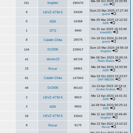
Mie 08 Oct 2025 22:33:59
bogdan
311
290470
tcm
Dum 23 Mar 2025 17:27:40
6
UKVZ-KTM-5
33430
guest
Mie 05 Mar 2025 12:12:02
0
ADK
10368
ADK
Vin 31 Ian 2025 19:10:46
1
DTS
4940
rosetti61
Vin 18 Oct 2024 11:04:26
8
Catalin Ghita
26576
guest
Dum 10 Mar 2024 18:58:19
Dr2006
144
228917
bogdan
Mie 06 Dec 2023 20:00:24
dexter23
41
66729
Radu Bialus
Mie 29 Noi 2023 18:33:59
23
Rocar
28861
ADK
Mar 03 Oct 2023 22:23:57
Catalin Ghita
91
147943
DAF MB200
Joi 13 Apr 2023 16:16:11
Dr2006
46
80143
Andrei Andras
Mie 12 Apr 2023 14:41:31
2
UKVZ-KTM-5
8810
ADK
Joi 09 Feb 2023 00:25:14
2
ADK
9602
ADK
Mie 11 Ian 2023 18:49:46
UKVZ-KTM-5
26
33542
bogdan
Mar 22 Noi 2022 13:10:22
8
Rocar
9175
Rocar
Mie 07 Sep 2022 17:51:34