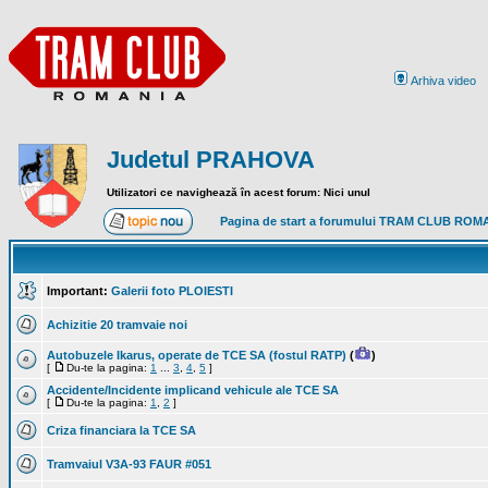
Arhiva video
Judetul PRAHOVA
Utilizatori ce navighează în acest forum: Nici unul
Pagina de start a forumului TRAM CLUB ROM
Important:
Galerii foto PLOIESTI
Achizitie 20 tramvaie noi
Autobuzele Ikarus, operate de TCE SA (fostul RATP)
(
)
[
Du-te la pagina:
1
...
3
,
4
,
5
]
Accidente/Incidente implicand vehicule ale TCE SA
[
Du-te la pagina:
1
,
2
]
Criza financiara la TCE SA
Tramvaiul V3A-93 FAUR #051