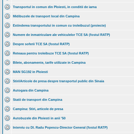
Transportul in comun din Ploiesti, in conditii de iarna
Midibuzele de transport local din Campina
Extinderea transportului in comun cu troleibuzul (proiecte)
Numere de inmatriculare ale vehiculelor TCE SA (fostul RATP)
Despre soferii TCE SA (fostul RATP)
Reteaua pentru troleibuze TCE SA (fostul RATP)
Bilete, abonamente, tarife utilizate in Campina
MAN SG192 in Ploiesti
Stiri/Articole de presa despre transportul public din Sinaia
Autogara din Campina
Statii de transport din Campina
Campina: Stiri, articole de presa
Autobuzele din Ploiesti in anii '50
Interviu cu Dl. Radu Popescu-Director General (fostul RATP)