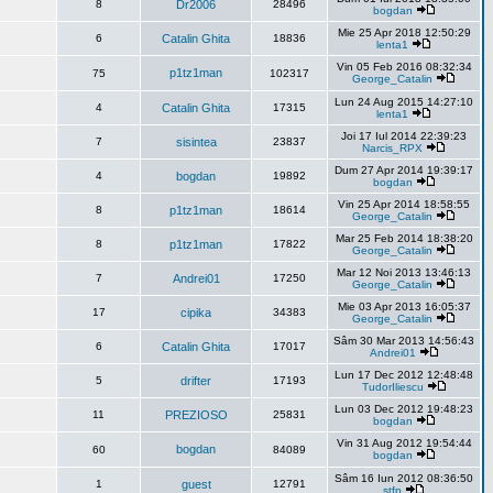
8
Dr2006
28496
bogdan
Mie 25 Apr 2018 12:50:29
6
Catalin Ghita
18836
lenta1
Vin 05 Feb 2016 08:32:34
p1tz1man
75
102317
George_Catalin
Lun 24 Aug 2015 14:27:10
4
Catalin Ghita
17315
lenta1
Joi 17 Iul 2014 22:39:23
7
sisintea
23837
Narcis_RPX
Dum 27 Apr 2014 19:39:17
4
bogdan
19892
bogdan
Vin 25 Apr 2014 18:58:55
8
p1tz1man
18614
George_Catalin
Mar 25 Feb 2014 18:38:20
8
p1tz1man
17822
George_Catalin
Mar 12 Noi 2013 13:46:13
7
Andrei01
17250
George_Catalin
Mie 03 Apr 2013 16:05:37
17
cipika
34383
George_Catalin
Sâm 30 Mar 2013 14:56:43
6
Catalin Ghita
17017
Andrei01
Lun 17 Dec 2012 12:48:48
5
drifter
17193
TudorIliescu
Lun 03 Dec 2012 19:48:23
11
PREZIOSO
25831
bogdan
Vin 31 Aug 2012 19:54:44
bogdan
60
84089
bogdan
Sâm 16 Iun 2012 08:36:50
1
guest
12791
stfp