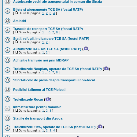
Autobuzele vechi ale transportului in comun din Sinaia
Bilete si abonamente TCE SA (fostul RATP)
[
Du-te la pagina:
1
,
2
,
3
,
4
]
Amintiri
Traseele de transport TCE SA (fostul RATP)
[
Du-te la pagina:
1
...
6
,
7
,
8
]
Statii, refugii, indicatoare TCE SA (fostul RATP)
[
Du-te la pagina:
1
,
2
]
Autobuzele DAC ale TCE SA (fostul RATP)
(
)
[
Du-te la pagina:
1
,
2
]
Achizitie tramvaie noi prin MDRAP
Troleibuzele Neoplan, operate de TCE SA (fostul RATP)
(
)
[
Du-te la pagina:
1
...
6
,
7
,
8
]
Stiri/Articole de presa despre transportul non-local
Posibilul faliment al TCE Ploiesti
Troleibuzele Rocar
(
)
Infrastructura pentru tramvaie
[
Du-te la pagina:
1
,
2
,
3
]
Statiile de transport din Azuga
Troleibuzele FBW, operate de TCE SA (fostul RATP)
(
)
[
Du-te la pagina:
1
,
2
,
3
,
4
]