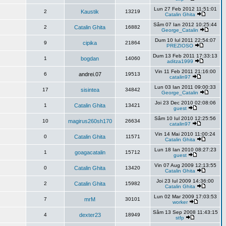
Lun 27 Feb 2012 11:51:01
2
Kaustik
13219
Catalin Ghita
Sâm 07 Ian 2012 10:25:44
2
Catalin Ghita
16882
George_Catalin
Dum 10 Iul 2011 22:54:07
9
cipika
21864
PREZIOSO
Dum 13 Feb 2011 17:33:13
1
bogdan
14060
aditza1999
Vin 11 Feb 2011 21:16:00
6
andrei.07
19513
catalin97
Lun 03 Ian 2011 09:00:33
17
sisintea
34842
George_Catalin
Joi 23 Dec 2010 02:08:06
1
Catalin Ghita
13421
guest
Sâm 10 Iul 2010 12:25:56
10
magirus260sh170
26634
catalin97
Vin 14 Mai 2010 11:00:24
0
Catalin Ghita
11571
Catalin Ghita
Lun 18 Ian 2010 08:27:23
1
goagacatalin
15712
guest
Vin 07 Aug 2009 12:13:55
0
Catalin Ghita
13420
Catalin Ghita
Joi 23 Iul 2009 14:36:00
2
Catalin Ghita
15982
Catalin Ghita
Lun 02 Mar 2009 17:03:53
7
mrM
30101
worker
Sâm 13 Sep 2008 11:43:15
4
dexter23
18949
stfp