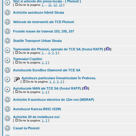
Stiri si articole din presa locala - ( Ploiesti )
[
Du-te la pagina:
1
...
11
,
12
,
13
]
Achizitie autobuze hibrid Sinaia
Vehicule de interventii ale TCE Ploiesti
Fostele trasee de tramvai 103, 105, 107
Statiile Transport Urban Sinaia
Tramvaiele din Ploiesti, operate de TCE SA (fostul RATP)
(
)
[
Du-te la pagina:
1
...
4
,
5
,
6
]
Tramvaiul Copiilor
[
Du-te la pagina:
1
,
2
]
Autobuzele EuroBus Diamond ale TCE SA
Autobuze particulare înmatriculate în Prahova.
[
Du-te la pagina:
1
,
2
,
3
,
4
]
Autobuzele MAN ale TCE SA (fostul RATP)
(
)
[
Du-te la pagina:
1
,
2
]
Achizitie 9 autobuze electrice de 12m noi (MDRAP)
Autobuzul Karosa B931 #2295
Achizitie 20 de troleibuze noi
[
Du-te la pagina:
1
,
2
]
Casari la Ploiesti