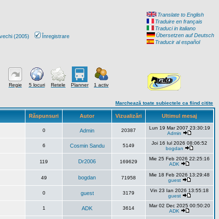
Translate to English
Traduire en français
Traduci in italiano
Übersetzen auf Deutsch
vechi (2005)
Înregistrare
Traducir al español
Regie
5 locuri
Retele
Planner
1 activ
Marchează toate subiectele ca fiind citite
Răspunsuri
Autor
Vizualizări
Ultimul mesaj
Lun 19 Mar 2007 23:30:19
0
Admin
20387
Admin
Joi 16 Iul 2026 08:06:52
6
Cosmin Sandu
5149
bogdan
Mie 25 Feb 2026 22:25:16
Dr2006
119
169629
ADK
Mie 18 Feb 2026 13:29:48
bogdan
49
71958
guest
Vin 23 Ian 2026 13:55:18
0
guest
3179
guest
Mar 02 Dec 2025 00:50:20
1
ADK
3614
ADK