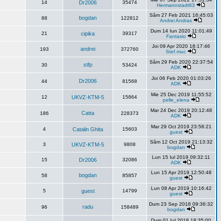
14
Dr2006
35474
Hermannstadt63
Sâm 27 Feb 2021 16:45:03
bogdan
88
122812
Andrei Andras
Dum 14 Iun 2020 11:01:49
21
cipika
39317
Fantasio
Joi 09 Apr 2020 18:17:46
andrei
193
372760
Stef.muc
Sâm 29 Feb 2020 22:37:54
stfp
30
53424
ADK
Joi 06 Feb 2020 01:03:26
Dr2006
44
81568
ADK
Mie 25 Dec 2019 11:55:52
12
UKVZ-KTM-5
15864
pelle_elena
Mar 24 Dec 2019 20:12:48
Catta
186
228373
ADK
Mar 29 Oct 2019 23:58:21
4
Catalin Ghita
15603
guest
Sâm 12 Oct 2019 21:13:32
3
UKVZ-KTM-5
9808
bogdan
Lun 15 Iul 2019 09:32:11
15
Dr2006
32086
ADK
Lun 15 Apr 2019 12:50:48
bogdan
58
85857
guest
Lun 08 Apr 2019 10:16:42
5
guest
14799
guest
Dum 23 Sep 2018 09:36:32
radu
96
158489
bogdan
Dum 01 Iul 2018 18:35:00