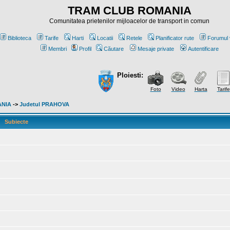
TRAM CLUB ROMANIA
Comunitatea prietenilor mijloacelor de transport in comun
Biblioteca
Tarife
Harti
Locatii
Retele
Planificator rute
Forumul 
Membri
Profil
Căutare
Mesaje private
Autentificare
Ploiesti:
Foto
Video
Harta
Tarife
ANIA
->
Judetul PRAHOVA
Subiecte