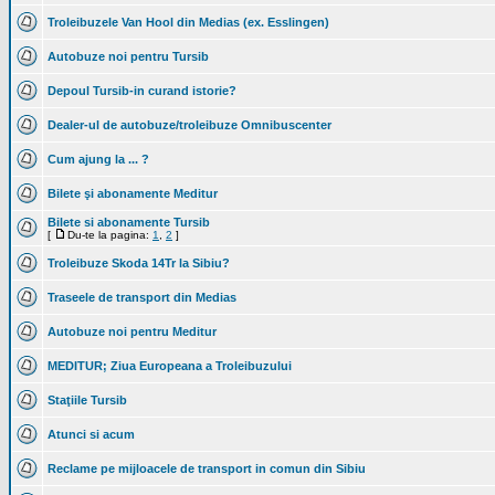
Troleibuzele Van Hool din Medias (ex. Esslingen)
Autobuze noi pentru Tursib
Depoul Tursib-in curand istorie?
Dealer-ul de autobuze/troleibuze Omnibuscenter
Cum ajung la ... ?
Bilete şi abonamente Meditur
Bilete si abonamente Tursib
[
Du-te la pagina:
1
,
2
]
Troleibuze Skoda 14Tr la Sibiu?
Traseele de transport din Medias
Autobuze noi pentru Meditur
MEDITUR; Ziua Europeana a Troleibuzului
Staţiile Tursib
Atunci si acum
Reclame pe mijloacele de transport in comun din Sibiu