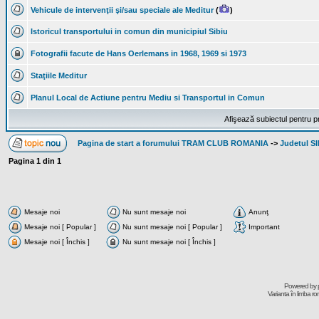
Vehicule de intervenţii şi/sau speciale ale Meditur
(
)
Istoricul transportului in comun din municipiul Sibiu
Fotografii facute de Hans Oerlemans in 1968, 1969 si 1973
Staţiile Meditur
Planul Local de Actiune pentru Mediu si Transportul in Comun
Afişează subiectul pentru p
Pagina de start a forumului TRAM CLUB ROMANIA
->
Judetul S
Pagina
1
din
1
Mesaje noi
Nu sunt mesaje noi
Anunţ
Mesaje noi [ Popular ]
Nu sunt mesaje noi [ Popular ]
Important
Mesaje noi [ Închis ]
Nu sunt mesaje noi [ Închis ]
Powered by
Varianta în limba r