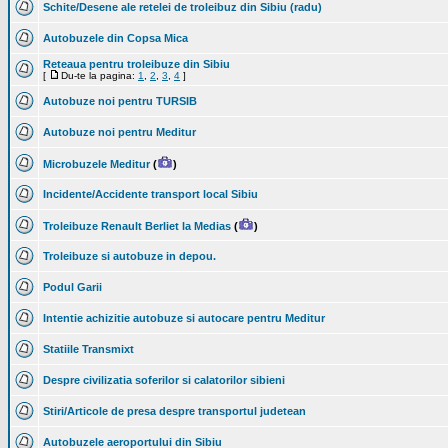
Schite/Desene ale retelei de troleibuz din Sibiu (radu)
Autobuzele din Copsa Mica
Reteaua pentru troleibuze din Sibiu
[
Du-te la pagina:
1
,
2
,
3
,
4
]
Autobuze noi pentru TURSIB
Autobuze noi pentru Meditur
Microbuzele Meditur
(
)
Incidente/Accidente transport local Sibiu
Troleibuze Renault Berliet la Medias
(
)
Troleibuze si autobuze in depou.
Podul Garii
Intentie achizitie autobuze si autocare pentru Meditur
Statiile Transmixt
Despre civilizatia soferilor si calatorilor sibieni
Stiri/Articole de presa despre transportul judetean
Autobuzele aeroportului din Sibiu