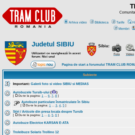
T
Comunitat
Arhiva video
Biblioteca
Tarife
H
Membri
Judetul SIBIU
Sibiu:
Utilizatori ce navighează în acest
Foto
Video
forum: Nici unul
Pagina de start a forumului TRAM CLUB RO
Subiecte
Important:
Galerii foto si video SIBIU si MEDIAS
Autobuzele Tursib-ului
(
)
[
Du-te la pagina:
1
...
6
,
7
,
8
]
Autobuze particulare înmatriculate în Sibiu
[
Du-te la pagina:
1
...
3
,
4
,
5
]
Stiri / Articole din presa locala despre Tursib
[
Du-te la pagina:
1
...
4
,
5
,
6
]
Autobuze Electrice KARSAN E-ATA
Troleibuze Solaris Trollino 12