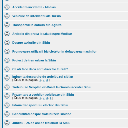
Accidente/incidente - Medias
Vehicule de interventii ale Tursib
Transportul in comun din Agnita
Articole din presa locala despre Meditur
Despre taxiurile din Sibiu
Promovarea utilizarii bicicletelor in defavoarea masinilor
Proiect de tren urban la Sibiu
Ce ati face daca ati fi director Tursib?
Iminenta despartire de troleibuzul sibian
[
Du-te la pagina:
1
,
2
,
3
]
Troleibuze Neoplan ex-Basel la Omnibuscenter Sibiu
Prezentare a vechilor troleibuze din Sibiu
[
Du-te la pagina:
1
,
2
,
3
,
4
]
Istoria transportului electric din Sibiu
Generalitati despre troleibuzele sibiene
Jubileu - 25 de ani de troleibuz la Sibiu