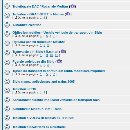
Troleibuzele DAC / Rocar ale Meditur
(
)
Troleibuze GRAF-STIFT la Medias
(
)
[
Du-te la pagina:
1
,
2
]
Autobuze electrice
Oldies but goldies - Vechile vehicule de transport din Sibiu
[
Du-te la pagina:
1
...
5
,
6
,
7
]
Reteaua pentru troleibuze MEDIAS
[
Du-te la pagina:
1
,
2
,
3
]
Tramvaiele din Sibiu / Rasinari
(
)
[
Du-te la pagina:
1
...
9
,
10
,
11
]
Fostele troleibuze din Sibiu
(
)
[
Du-te la pagina:
1
,
2
,
3
]
Trasee de transport in comun din Sibiu. Modificari,Propuneri
[
Du-te la pagina:
1
...
5
,
6
,
7
]
Sibiu trams, trolleybuses and trains 2005
Troleibuzul 330
[
Du-te la pagina:
1
,
2
]
Accidente/Incidente implicand vehicule de transport local
Autobuzele Meditur / BMT Trans
Troleibuze VOLVO in Medias Ex TPB Biel
Troleibuze NAW/Hess ex Neuchatel