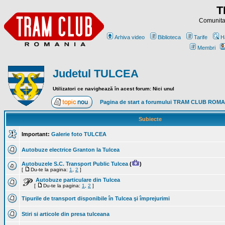
T
Comunitat
Arhiva video
Biblioteca
Tarife
H
Membri
Judetul TULCEA
Utilizatori ce navighează în acest forum: Nici unul
Pagina de start a forumului TRAM CLUB ROM
Subiecte
Important:
Galerie foto TULCEA
Autobuze electrice Granton la Tulcea
Autobuzele S.C. Transport Public Tulcea
(
)
[
Du-te la pagina:
1
,
2
]
Autobuze particulare din Tulcea
[
Du-te la pagina:
1
,
2
]
Tipurile de transport disponibile în Tulcea şi împrejurimi
Stiri si articole din presa tulceana