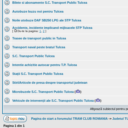
Bilete si abonamente S.C. Transport Public Tulcea
Autobuze Isuzu noi pentru Tulcea
Noile utobuze DAF SB250 LPG ale STP Tulcea
Accidente, incidente implicand mijloacele STP Tulcea
[
Du-te la pagina:
1
,
2
]
Trasee de transport public in Tulcea
Transport naval peste bratul Tulcea
S.C. Transport Public Tulcea
Intentie achizitie autocar pentru T.P. Tulcea
Staţii S.C. Transport Public Tulcea
Stiri/Articole de presa despre transportul judetean
Microbuzele S.C. Transport Public Tulcea
(
)
Vehicule de intervenţii ale S.C. Transport Public Tulcea
(
)
Afişează subiectul pentru p
Pagina de start a forumului TRAM CLUB ROMANIA
->
Judetul 
Pagina
1
din
1