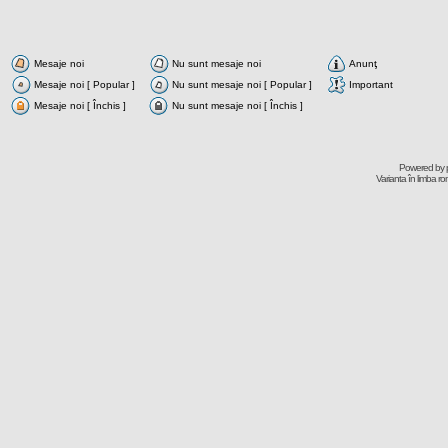
Mesaje noi
Nu sunt mesaje noi
Anunţ
Mesaje noi [ Popular ]
Nu sunt mesaje noi [ Popular ]
Important
Mesaje noi [ Închis ]
Nu sunt mesaje noi [ Închis ]
Powered by
Varianta în limba r