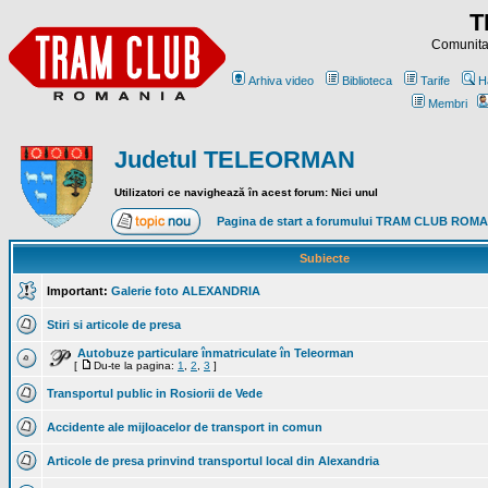
T
Comunitat
Arhiva video
Biblioteca
Tarife
H
Membri
Judetul TELEORMAN
Utilizatori ce navighează în acest forum: Nici unul
Pagina de start a forumului TRAM CLUB ROM
Subiecte
Important:
Galerie foto ALEXANDRIA
Stiri si articole de presa
Autobuze particulare înmatriculate în Teleorman
[
Du-te la pagina:
1
,
2
,
3
]
Transportul public in Rosiorii de Vede
Accidente ale mijloacelor de transport in comun
Articole de presa prinvind transportul local din Alexandria