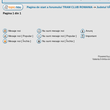
Pagina de start a forumului TRAM CLUB ROMANIA
->
Judetul 
Pagina
1
din
1
Mesaje noi
Nu sunt mesaje noi
Anunţ
Mesaje noi [ Popular ]
Nu sunt mesaje noi [ Popular ]
Important
Mesaje noi [ Închis ]
Nu sunt mesaje noi [ Închis ]
Powered by
Varianta în limba r