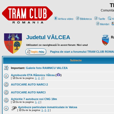
T
Comunitat
Arhiva video
Biblioteca
Tarife
H
Membri
Judetul VÂLCEA
R
Utilizatori ce navighează în acest forum: Nici unul
Pagina de start a forumului TRAM CLUB ROMA
Subiecte
Important:
Galerie foto RAMNICU VALCEA
Autobuzele ETA Râmnicu Vâlcea
(
)
[
Du-te la pagina:
1
,
2
,
3
]
AUTOCARE AUTO NARCI 2
AUTOCARE AUTO NARCI
Achizitie 7 autobuze noi CNG 18m
[
Du-te la pagina:
1
,
2
]
Autobuze particulare inmatriculate in Valcea
[
Du-te la pagina:
1
,
2
,
3
]