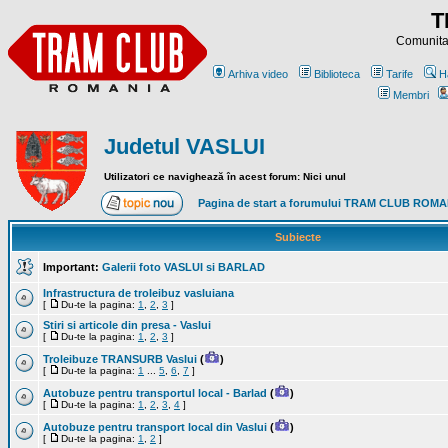
T
Comunitat
Arhiva video
Biblioteca
Tarife
H
Membri
Judetul VASLUI
Utilizatori ce navighează în acest forum: Nici unul
Pagina de start a forumului TRAM CLUB ROM
Subiecte
Important:
Galerii foto VASLUI si BARLAD
Infrastructura de troleibuz vasluiana
[
Du-te la pagina:
1
,
2
,
3
]
Stiri si articole din presa - Vaslui
[
Du-te la pagina:
1
,
2
,
3
]
Troleibuze TRANSURB Vaslui
(
)
[
Du-te la pagina:
1
...
5
,
6
,
7
]
Autobuze pentru transportul local - Barlad
(
)
[
Du-te la pagina:
1
,
2
,
3
,
4
]
Autobuze pentru transport local din Vaslui
(
)
[
Du-te la pagina:
1
,
2
]