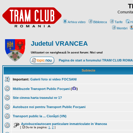
T
Comunitat
Arhiva video
Biblioteca
Tarife
H
Membri
Judetul VRANCEA
Utilizatori ce navighează în acest forum: Nici unul
Pagina de start a forumului TRAM CLUB ROM
Subiecte
Important:
Galerii foto si video FOCSANI
Midibuzele Transport Public Focşani
(
)
Stie cineva harta traseului nr 1?
Autobuze noi pentru Transport Public Focşani
Transport public la ... Ciorăşti (VN)
Autobuze/autocare particulare inmatriculate in Vrancea
[
Du-te la pagina:
1
,
2
]