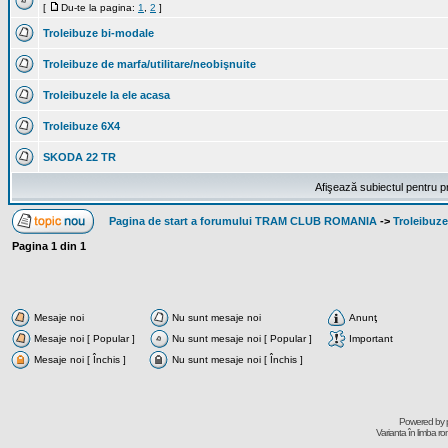
[
Du-te la pagina:
1
,
2
]
Troleibuze bi-modale
Troleibuze de marfa/utilitare/neobişnuite
Troleibuzele la ele acasa
Troleibuze 6X4
SKODA 22 TR
Afişează subiectul pentru p
Pagina de start a forumului TRAM CLUB ROMANIA
->
Troleibuze
Pagina
1
din
1
Mesaje noi
Nu sunt mesaje noi
Anunţ
Mesaje noi [ Popular ]
Nu sunt mesaje noi [ Popular ]
Important
Mesaje noi [ Închis ]
Nu sunt mesaje noi [ Închis ]
Powered by
Varianta în limba r