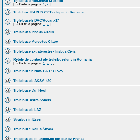
Troleibuze romanesti la export
[
Du-te la pagina:
1
,
2
]
Troleibuz IKARUS 280T echipat in Romania
Troleibuzele DAC/Rocar x17
[
Du-te la pagina:
1
,
2
]
Troleibuze Irisbus Citelis
Troleibuze Mercedes Citaro
Troleibuze extraterestre - Irisbus Civis
Reţele de contact ale troleibuzelor din România
[
Du-te la pagina:
1
,
2
,
3
]
Troleibuzele NAW BGT/BT 525
Troleibuzele AKSM-420
Troleibuze Van Hool
Troleibuz Astra-Solaris
Troleibuzele LAZ
Spurbus in Essen
Troleibuze Ikarus-Škoda
Troleibuzele bi-articulate din Nancy, Franta