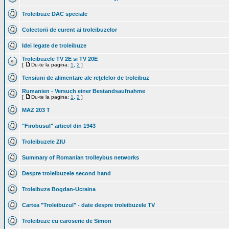
Troleibuze DAC speciale
Colectorii de curent ai troleibuzelor
Idei legate de troleibuze
Troleibuzele TV 2E si TV 20E
[
Du-te la pagina:
1
,
2
]
Tensiuni de alimentare ale reţelelor de troleibuz
Rumanien - Versuch einer Bestandsaufnahme
[
Du-te la pagina:
1
,
2
]
MAZ 203 T
"Firobusul" articol din 1943
Troleibuzele ZIU
Summary of Romanian trolleybus networks
Despre troleibuzele second hand
Troleibuze Bogdan-Ucraina
Cartea "Troleibuzul" - date despre troleibuzele TV
Troleibuze cu caroserie de Simon