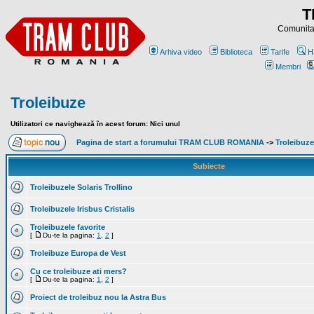
T
Comunitat
Arhiva video
Biblioteca
Tarife
H
Membri
Troleibuze
Utilizatori ce navighează în acest forum: Nici unul
Pagina de start a forumului TRAM CLUB ROMANIA
->
Troleibuze
Subiecte
Troleibuzele Solaris Trollino
Troleibuzele Irisbus Cristalis
Troleibuzele favorite
[
Du-te la pagina:
1
,
2
]
Troleibuze Europa de Vest
Cu ce troleibuze ati mers?
[
Du-te la pagina:
1
,
2
]
Proiect de troleibuz nou la Astra Bus