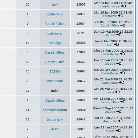
Mar 23 Iun 2009 14:50:32
10
stef
23957
claudiu_samy
Mar 16 Iun 2009 22:48:49
1
tomberonul
14979
StefanMz
Vin 05 Iun 2009 12:12:26
0
Catalin Ghita
13634
Catalin Ghita
Dum 10 Mai 2009 17:22:39
3
Lancaster
15720
Dr2006
Joi 26 Mar 2009 15:36:02
14
Dan Jiga
29303
stef
Sâm 28 Feb 2009 11:23:18
4
Catalin Ghita
17961
Radu Bialus
Mie 04 Feb 2009 10:48:12
19
Catalin Ghita
35420
Dr2006
Mar 23 Dec 2008 21:54:13
16
TATRA
30990
Radu Bialus
Mie 21 Mai 2008 21:10:35
2
ivanfurlanis
15677
ivanfurlanis
Mie 26 Mar 2008 16:47:08
tudor
37
55983
zsizsi
Vin 14 Sep 2007 09:49:15
2
Catalin Ghita
14862
Catalin Ghita
Sâm 01 Sep 2007 22:46:12
14
sorinvoinea4ratt
25934
Dr2006
Vin 16 Feb 2007 11:33:27
12
bercenicity
34642
dragonltd
Lun 22 Ian 2007 14:22:29
7
Acier
25923
puisor
Sâm 13 Ian 2007 13:18:36