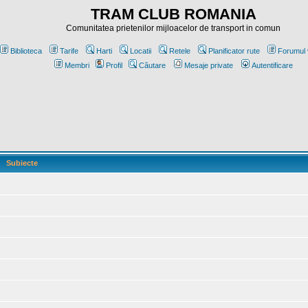
TRAM CLUB ROMANIA
Comunitatea prietenilor mijloacelor de transport in comun
Biblioteca
Tarife
Harti
Locatii
Retele
Planificator rute
Forumul 
Membri
Profil
Căutare
Mesaje private
Autentificare
Subiecte