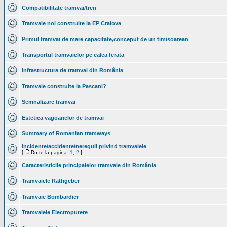
Compatibilitate tramvai/tren
Tramvaie noi construite la EP Craiova
Primul tramvai de mare capacitate,conceput de un timisoarean
Transportul tramvaielor pe calea ferata
Infrastructura de tramvai din România
Tramvaie construite la Pascani?
Semnalizare tramvai
Estetica vagoanelor de tramvai
Summary of Romanian tramways
Incidente/accidente/nereguli privind tramvaiele
[
Du-te la pagina:
1
,
2
]
Caracteristicile principalelor tramvaie din România
Tramvaiele Rathgeber
Tramvaie Bombardier
Tramvaiele Electroputere