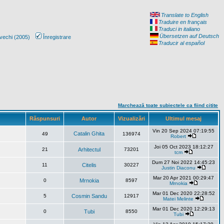
Translate to English
Traduire en français
Traduci in italiano
Übersetzen auf Deutsch
vechi (2005)
Înregistrare
Traducir al español
Marchează toate subiectele ca fiind citite
Răspunsuri
Autor
Vizualizări
Ultimul mesaj
Vin 20 Sep 2024 07:19:55
Catalin Ghita
49
136974
Robert
Joi 05 Oct 2023 18:12:27
21
Arhitectul
73201
tcm
Dum 27 Noi 2022 14:45:23
11
Citelis
30227
Justin Diaconu
Mar 20 Apr 2021 00:29:47
0
Mrnokia
8597
Mrnokia
Mar 01 Dec 2020 22:28:52
5
Cosmin Sandu
12917
Matei Melinte
Mar 01 Dec 2020 12:29:13
0
Tubi
8550
Tubi