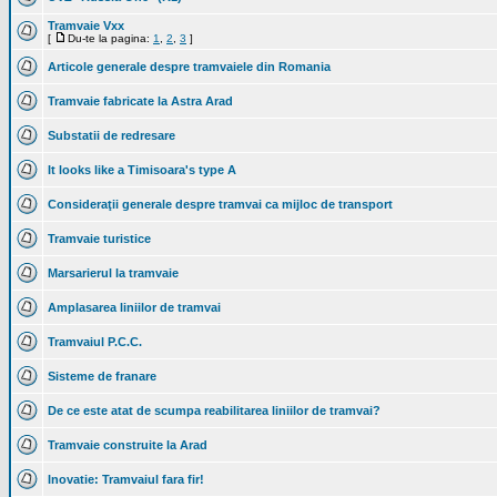
Tramvaie Vxx
[
Du-te la pagina:
1
,
2
,
3
]
Articole generale despre tramvaiele din Romania
Tramvaie fabricate la Astra Arad
Substatii de redresare
It looks like a Timisoara's type A
Consideraţii generale despre tramvai ca mijloc de transport
Tramvaie turistice
Marsarierul la tramvaie
Amplasarea liniilor de tramvai
Tramvaiul P.C.C.
Sisteme de franare
De ce este atat de scumpa reabilitarea liniilor de tramvai?
Tramvaie construite la Arad
Inovatie: Tramvaiul fara fir!