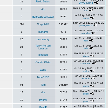
Vin 12 Apr 2019 15:17:29
Radu Bialus
31
59106
UKVZ-KTM-5
Dum 07 Apr 2019 21:33:49
6
stfp
18733
tcm
Joi 04 Apr 2019 20:18:36
5
BaditaStefanGalati
9652
guest
Sâm 29 Dec 2018 20:53:20
Sergabi28
274
330922
pelle_elena
Lun 26 Noi 2018 15:23:13
1
mandrei
8771
mandrei
Mie 11 Iul 2018 18:05:43
23
bercenicity
39905
mrM
Terry Ronald
Mie 11 Iul 2018 18:02:29
24
56499
Lawson
mrM
Mie 29 Noi 2017 15:18:34
1
Ionescu
13504
Volvo
Vin 22 Sep 2017 02:03:21
1
Catalin Ghita
12786
castrosua
Vin 18 Aug 2017 11:31:23
5
galga
12660
smilex
Vin 28 Iul 2017 19:09:55
8
Mihai1992
20981
Robert
Mie 12 Apr 2017 20:51:09
Tom
96
165260
Volvo
Sâm 20 Aug 2016 13:04:19
12
dm
32010
zsizsi
Dum 12 Iun 2016 13:28:42
19
qwerty
37945
ytsoc
Vin 13 Mar 2015 08:54:05
0
PaulIP
11727