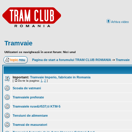
Arhiva video
Tramvaie
Utilizatori ce navighează în acest forum: Nici unul
Pagina de start a forumului TRAM CLUB ROMANIA
->
Tramvaie
Important:
Tramvaie Imperio, fabricate in Romania
[
Du-te la pagina:
1
,
2
]
Scoala de vatmani
Tramvaiele preferate
Tramvaiele ruse&#537;ti KTM-5
Tensiuni de alimentare
Tramvai de masuratori