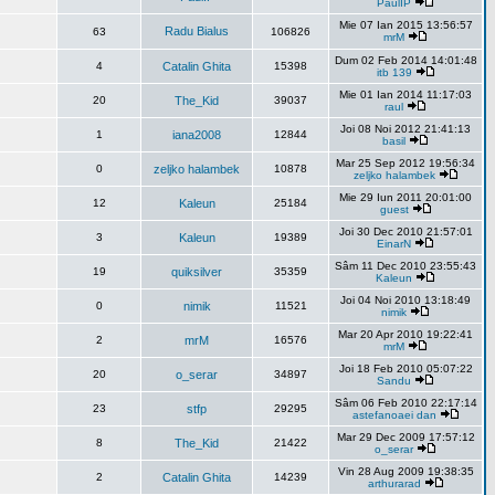
PaulIP
Mie 07 Ian 2015 13:56:57
Radu Bialus
63
106826
mrM
Dum 02 Feb 2014 14:01:48
4
Catalin Ghita
15398
itb 139
Mie 01 Ian 2014 11:17:03
20
The_Kid
39037
raul
Joi 08 Noi 2012 21:41:13
1
iana2008
12844
basil
Mar 25 Sep 2012 19:56:34
0
zeljko halambek
10878
zeljko halambek
Mie 29 Iun 2011 20:01:00
12
Kaleun
25184
guest
Joi 30 Dec 2010 21:57:01
3
Kaleun
19389
EinarN
Sâm 11 Dec 2010 23:55:43
19
quiksilver
35359
Kaleun
Joi 04 Noi 2010 13:18:49
0
nimik
11521
nimik
Mar 20 Apr 2010 19:22:41
2
mrM
16576
mrM
Joi 18 Feb 2010 05:07:22
20
o_serar
34897
Sandu
Sâm 06 Feb 2010 22:17:14
23
stfp
29295
astefanoaei dan
Mar 29 Dec 2009 17:57:12
8
The_Kid
21422
o_serar
Vin 28 Aug 2009 19:38:35
2
Catalin Ghita
14239
arthurarad