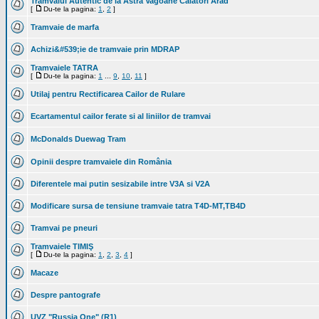
Tramvaiul Autentic de la Astra Vagoane Calatori Arad
[
Du-te la pagina:
1
,
2
]
Tramvaie de marfa
Achizi&#539;ie de tramvaie prin MDRAP
Tramvaiele TATRA
[
Du-te la pagina:
1
...
9
,
10
,
11
]
Utilaj pentru Rectificarea Cailor de Rulare
Ecartamentul cailor ferate si al liniilor de tramvai
McDonalds Duewag Tram
Opinii despre tramvaiele din România
Diferentele mai putin sesizabile intre V3A si V2A
Modificare sursa de tensiune tramvaie tatra T4D-MT,TB4D
Tramvai pe pneuri
Tramvaiele TIMIŞ
[
Du-te la pagina:
1
,
2
,
3
,
4
]
Macaze
Despre pantografe
UVZ "Russia One" (R1)