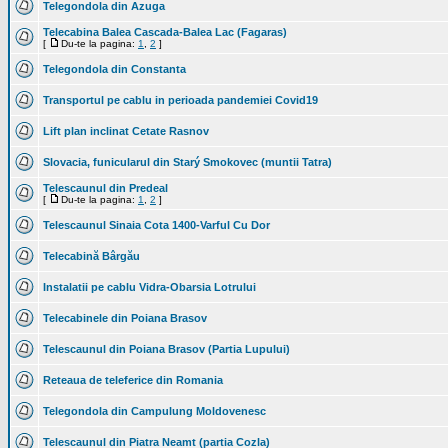
Telegondola din Azuga
Telecabina Balea Cascada-Balea Lac (Fagaras)
[
Du-te la pagina:
1
,
2
]
Telegondola din Constanta
Transportul pe cablu in perioada pandemiei Covid19
Lift plan inclinat Cetate Rasnov
Slovacia, funicularul din Starý Smokovec (muntii Tatra)
Telescaunul din Predeal
[
Du-te la pagina:
1
,
2
]
Telescaunul Sinaia Cota 1400-Varful Cu Dor
Telecabină Bârgău
Instalatii pe cablu Vidra-Obarsia Lotrului
Telecabinele din Poiana Brasov
Telescaunul din Poiana Brasov (Partia Lupului)
Reteaua de teleferice din Romania
Telegondola din Campulung Moldovenesc
Telescaunul din Piatra Neamt (partia Cozla)