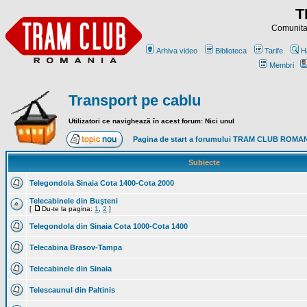
T
Comunitat
Arhiva video
Biblioteca
Tarife
H
Membri
Transport pe cablu
Utilizatori ce navighează în acest forum: Nici unul
Pagina de start a forumului TRAM CLUB ROMA
Subiecte
Telegondola Sinaia Cota 1400-Cota 2000
Telecabinele din Buşteni
[
Du-te la pagina:
1
,
2
]
Telegondola din Sinaia Cota 1000-Cota 1400
Telecabina Brasov-Tampa
Telecabinele din Sinaia
Telescaunul din Paltinis