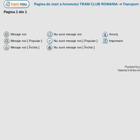
Pagina de start a forumului TRAM CLUB ROMANIA
->
Transport 
Pagina
1
din
1
Mesaje noi
Nu sunt mesaje noi
Anunţ
Mesaje noi [ Popular ]
Nu sunt mesaje noi [ Popular ]
Important
Mesaje noi [ Închis ]
Nu sunt mesaje noi [ Închis ]
Powered by
Varianta în limba r