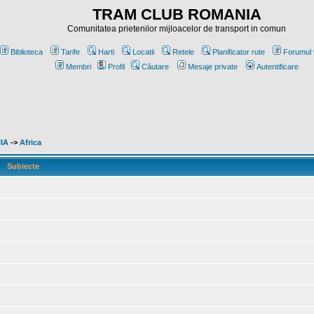
TRAM CLUB ROMANIA
Comunitatea prietenilor mijloacelor de transport in comun
Biblioteca
Tarife
Harti
Locatii
Retele
Planificator rute
Forumul 
Membri
Profil
Căutare
Mesaje private
Autentificare
NIA
->
Africa
Subiecte