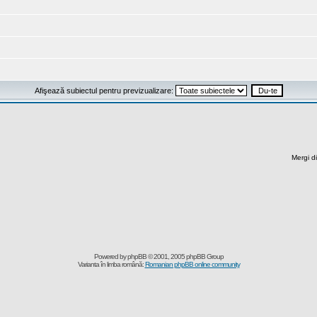
Afişează subiectul pentru previzualizare:
Mergi di
Powered by
phpBB
© 2001, 2005 phpBB Group
Varianta în limba română:
Romanian phpBB online community