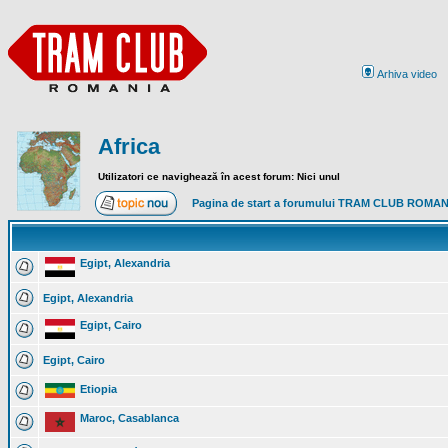
Arhiva video
Africa
Utilizatori ce navighează în acest forum: Nici unul
Pagina de start a forumului TRAM CLUB ROMA
Egipt, Alexandria
Egipt, Alexandria
Egipt, Cairo
Egipt, Cairo
Etiopia
Maroc, Casablanca