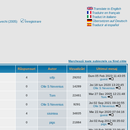
Translate to English
Traduire en français
Traduci in italiano
Übersetzen auf Deutsch
vechi (2005)
Înregistrare
Traducir al español
Marchează toate subiectele ca fiind citite
Răspunsuri
Autor
Vizualizări
Ultimul mesaj
Dum 05 Feb 2023 11:43:05
4
stfp
29202
guest
Joi 18 Iun 2020 13:20:45
0
Olle S Nevenius
14289
Olle S Nevenius
Mar 27 Dec 2005 12:21:48
0
Tom
22461
Tom
Joi 02 Sep 2021 09:00:55
0
Olle S Nevenius
9291
Olle S Nevenius
Mie 22 Apr 2020 07:04:16
4
sisintea
34835
guest
Joi 02 Aug 2012 00:35:02
0
pigs
21884
pigs
Mie 19 Feb 2025 22:39:40