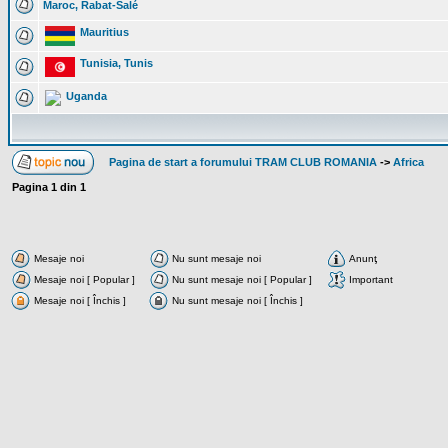
Maroc, Rabat-Salé
Mauritius
Tunisia, Tunis
Uganda
Pagina de start a forumului TRAM CLUB ROMANIA
->
Africa
Pagina
1
din
1
Mesaje noi
Nu sunt mesaje noi
Anunţ
Mesaje noi [ Popular ]
Nu sunt mesaje noi [ Popular ]
Important
Mesaje noi [ Închis ]
Nu sunt mesaje noi [ Închis ]