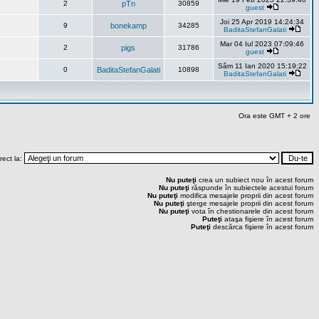
2
pTn
30859
guest
Joi 25 Apr 2019 14:24:34
9
bonekamp
34285
BaditaStefanGalati
Mar 04 Iul 2023 07:09:46
2
pigs
31786
guest
Sâm 11 Ian 2020 15:19:22
0
BaditaStefanGalati
10898
BaditaStefanGalati
Ora este GMT + 2 ore
rect la:
Nu puteţi
crea un subiect nou în acest forum
Nu puteţi
răspunde în subiectele acestui forum
Nu puteţi
modifica mesajele proprii din acest forum
Nu puteţi
şterge mesajele proprii din acest forum
Nu puteţi
vota în chestionarele din acest forum
Puteţi
ataşa fişiere în acest forum
Puteţi
descărca fişiere în acest forum