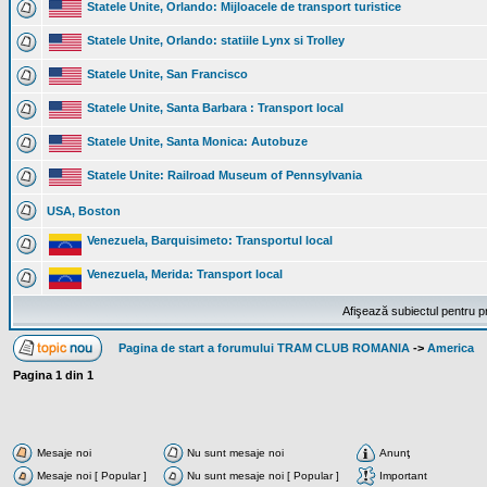
Statele Unite, Orlando: Mijloacele de transport turistice
Statele Unite, Orlando: statiile Lynx si Trolley
Statele Unite, San Francisco
Statele Unite, Santa Barbara : Transport local
Statele Unite, Santa Monica: Autobuze
Statele Unite: Railroad Museum of Pennsylvania
USA, Boston
Venezuela, Barquisimeto: Transportul local
Venezuela, Merida: Transport local
Afişează subiectul pentru p
Pagina de start a forumului TRAM CLUB ROMANIA
->
America
Pagina
1
din
1
Mesaje noi
Nu sunt mesaje noi
Anunţ
Mesaje noi [ Popular ]
Nu sunt mesaje noi [ Popular ]
Important