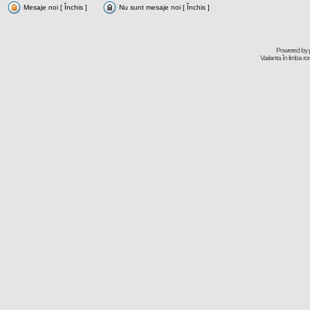
Mesaje noi [ Închis ]
Nu sunt mesaje noi [ Închis ]
Powered by
Varianta în limba r