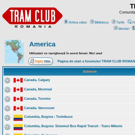
T
Comunitat
Arhiva video
Biblioteca
Tarife
H
Membri
America
Utilizatori ce navighează în acest forum: Nici unul
Pagina de start a forumului TRAM CLUB ROMAN
Subiecte
Canada, Calgary
Canada, Montreal
Canada, Toronto
Canada, Vancouver
Columbia, Bogota : Troleibuze
Columbia, Bogota: Sistemul Bus Rapid Transit - Trans Milenio