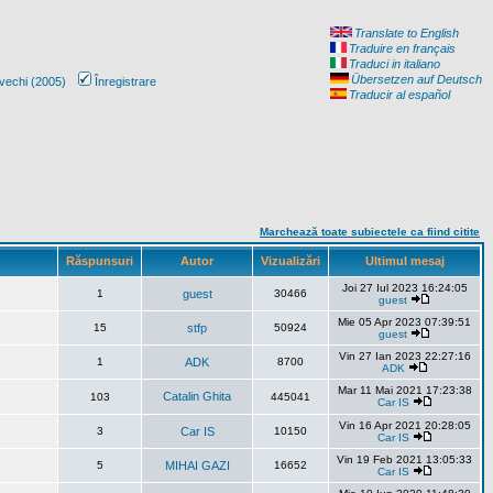
Translate to English
Traduire en français
Traduci in italiano
Übersetzen auf Deutsch
vechi (2005)
Înregistrare
Traducir al español
Marchează toate subiectele ca fiind citite
Răspunsuri
Autor
Vizualizări
Ultimul mesaj
Joi 27 Iul 2023 16:24:05
1
guest
30466
guest
Mie 05 Apr 2023 07:39:51
15
stfp
50924
guest
Vin 27 Ian 2023 22:27:16
1
ADK
8700
ADK
Mar 11 Mai 2021 17:23:38
Catalin Ghita
103
445041
Car IS
Vin 16 Apr 2021 20:28:05
3
Car IS
10150
Car IS
Vin 19 Feb 2021 13:05:33
5
MIHAI GAZI
16652
Car IS