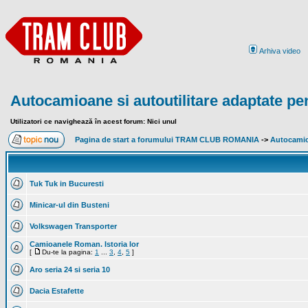
Arhiva video
Autocamioane si autoutilitare adaptate pe
Utilizatori ce navighează în acest forum: Nici unul
Pagina de start a forumului TRAM CLUB ROMANIA
->
Autocamioa
Tuk Tuk in Bucuresti
Minicar-ul din Busteni
Volkswagen Transporter
Camioanele Roman. Istoria lor
[
Du-te la pagina:
1
...
3
,
4
,
5
]
Aro seria 24 si seria 10
Dacia Estafette