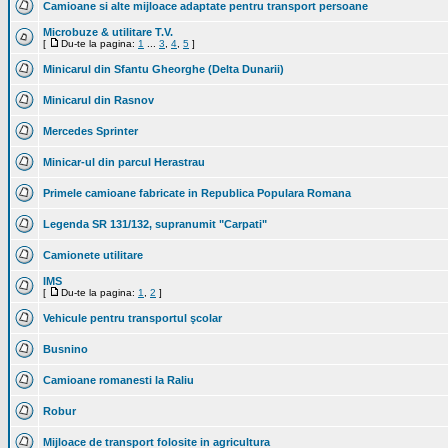
Camioane si alte mijloace adaptate pentru transport persoane
Microbuze & utilitare T.V.
[
Du-te la pagina:
1
...
3
,
4
,
5
]
Minicarul din Sfantu Gheorghe (Delta Dunarii)
Minicarul din Rasnov
Mercedes Sprinter
Minicar-ul din parcul Herastrau
Primele camioane fabricate in Republica Populara Romana
Legenda SR 131/132, supranumit "Carpati"
Camionete utilitare
IMS
[
Du-te la pagina:
1
,
2
]
Vehicule pentru transportul şcolar
Busnino
Camioane romanesti la Raliu
Robur
Mijloace de transport folosite in agricultura