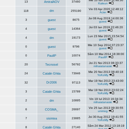
Mie 10 Iun 2020 11:48:30
13
AmiralAOV
37460
Kaleun
Vin 03 Apr 2020 12:48:12
dm
118
255190
Acier
Joi 08 Aug 2019 14:00:36
3
guest
8675
guest
Joi 03 Ian 2019 22:46:20
4
guest
14364
guest
Lun 23 Mar 2015 23:54:54
4
dm
19173
guest
Mie 10 Sep 2014 07:23:37
0
guest
9796
guest
Sâm 10 Mai 2014 18:38:00
0
PaulIP
10074
PaulIP
Joi 21 Noi 2013 08:33:37
20
Tecnosel
56792
mihaiatanasie
Mie 20 Noi 2013 08:40:18
24
Catalin Ghita
73946
YoKoMy
Mar 19 Noi 2013 23:43:00
Dr2006
32
97113
YoKoMy
Mar 19 Noi 2013 23:02:24
3
Catalin Ghita
15789
YoKoMy
Vin 19 Iul 2013 16:34:34
2
dm
10895
mihaiatanasie
Vin 25 Ian 2013 09:30:55
6
COSMA_
26697
unimog
Joi 30 Aug 2012 19:41:55
7
sisintea
23885
YoKoMy
Sâm 24 Mar 2012 13:18:19
8
Catalin Ghita
27140
dan tm