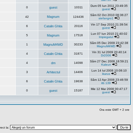
Dum 05 Iun 2011 23:49:35
0
guest
10311
guest
Sâm 02 Oct 2010 08:36:27
Magnum
42
124436
stefangro1
Vin 17 Sep 2010 21:39:54
6
Catalin Ghita
20116
guest
Lun 07 Iun 2010 21:40:02
5
Magnum
17518
Impiegatul
Sâm 05 Dec 2009 23:42:38
1
MagnuM4WD
30233
MagnuM4WD
Vin 31 Iul 2009 20:40:14
4
Catalin Ghita
31871
Dr2006
Sâm 27 Dec 2008 18:59:21
4
dm
14098
Kaleun
Lun 14 Iul 2008 10:08:10
3
Arhitectul
14406
ikarus
Sâm 12 Apr 2008 23:46:59
6
Catalin Ghita
19638
itb 139
Mie 12 Mar 2008 00:47:17
0
guest
15187
guest
Ora este GMT + 2 ore
rect la: