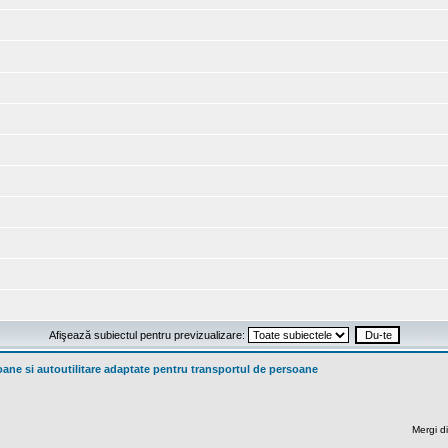
Afişează subiectul pentru previzualizare:
ne si autoutilitare adaptate pentru transportul de persoane
Mergi di