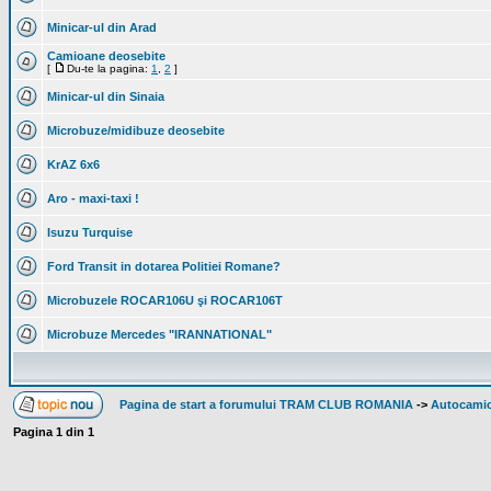
Minicar-ul din Arad
Camioane deosebite
[
Du-te la pagina:
1
,
2
]
Minicar-ul din Sinaia
Microbuze/midibuze deosebite
KrAZ 6x6
Aro - maxi-taxi !
Isuzu Turquise
Ford Transit in dotarea Politiei Romane?
Microbuzele ROCAR106U şi ROCAR106T
Microbuze Mercedes "IRANNATIONAL"
Pagina de start a forumului TRAM CLUB ROMANIA
->
Autocamioa
Pagina
1
din
1