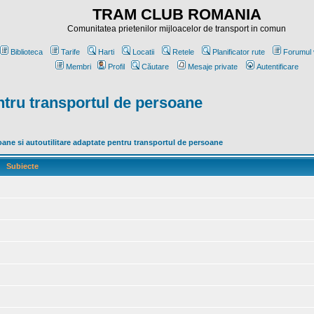
TRAM CLUB ROMANIA
Comunitatea prietenilor mijloacelor de transport in comun
Biblioteca
Tarife
Harti
Locatii
Retele
Planificator rute
Forumul 
Membri
Profil
Căutare
Mesaje private
Autentificare
ntru transportul de persoane
ne si autoutilitare adaptate pentru transportul de persoane
Subiecte