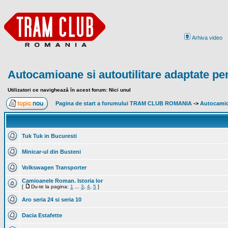
Arhiva video
Autocamioane si autoutilitare adaptate pe
Utilizatori ce navighează în acest forum: Nici unul
Pagina de start a forumului TRAM CLUB ROMANIA
->
Autocamioa
Tuk Tuk in Bucuresti
Minicar-ul din Busteni
Volkswagen Transporter
Camioanele Roman. Istoria lor
[
Du-te la pagina:
1
...
3
,
4
,
5
]
Aro seria 24 si seria 10
Dacia Estafette