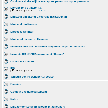
Camioane si alte mijloace adaptate pentru transport persoane
Microbuze & utilitare T.V.
[
Du-te la pagina:
1
...
3
,
4
,
5
]
Minicarul din Sfantu Gheorghe (Delta Dunarii)
Minicarul din Rasnov
Mercedes Sprinter
Minicar-ul din parcul Herastrau
Primele camioane fabricate in Republica Populara Romana
Legenda SR 131/132, supranumit "Carpati"
Camionete utilitare
IMS
[
Du-te la pagina:
1
,
2
]
Vehicule pentru transportul şcolar
Busnino
Camioane romanesti la Raliu
Robur
Mijloace de transport folosite in agricultura