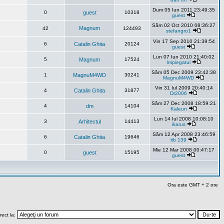
Dum 05 Iun 2011 23:49:35
0
guest
10318
guest
Sâm 02 Oct 2010 08:36:27
Magnum
42
124493
stefangro1
Vin 17 Sep 2010 21:39:54
6
Catalin Ghita
20124
guest
Lun 07 Iun 2010 21:40:02
5
Magnum
17524
Impiegatul
Sâm 05 Dec 2009 23:42:38
1
MagnuM4WD
30241
MagnuM4WD
Vin 31 Iul 2009 20:40:14
4
Catalin Ghita
31877
Dr2006
Sâm 27 Dec 2008 18:59:21
4
dm
14104
Kaleun
Lun 14 Iul 2008 10:08:10
3
Arhitectul
14413
ikarus
Sâm 12 Apr 2008 23:46:59
6
Catalin Ghita
19646
itb 139
Mie 12 Mar 2008 00:47:17
0
guest
15195
guest
Ora este GMT + 2 ore
rect la: