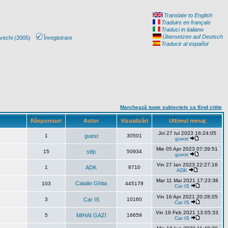
Translate to English
Traduire en français
Traduci in italiano
Übersetzen auf Deutsch
vechi (2005)
Înregistrare
Traducir al español
Marchează toate subiectele ca fiind citite
Răspunsuri
Autor
Vizualizări
Ultimul mesaj
Joi 27 Iul 2023 16:24:05
1
guest
30501
guest
Mie 05 Apr 2023 07:39:51
15
stfp
50934
guest
Vin 27 Ian 2023 22:27:16
1
ADK
8710
ADK
Mar 11 Mai 2021 17:23:38
Catalin Ghita
103
445178
Car IS
Vin 16 Apr 2021 20:28:05
3
Car IS
10160
Car IS
Vin 19 Feb 2021 13:05:33
5
MIHAI GAZI
16659
Car IS