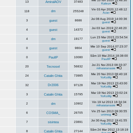
Mie 10 Iun 2020 11:48:30
13
AmiralAOV
37483
Kaleun
Vin 03 Apr 2020 12:48:12
dm
118
255248
Acier
Joi 08 Aug 2019 14:00:36
3
guest
8686
guest
Joi 03 Ian 2019 22:46:20
4
guest
14372
guest
Lun 23 Mar 2015 23:54:54
4
dm
19177
guest
Mie 10 Sep 2014 07:23:37
0
guest
9804
guest
Sâm 10 Mai 2014 18:38:00
0
PaulIP
10080
PaulIP
Joi 21 Noi 2013 08:33:37
20
Tecnosel
56832
mihaiatanasie
Mie 20 Noi 2013 08:40:18
24
Catalin Ghita
73985
YoKoMy
Mar 19 Noi 2013 23:43:00
Dr2006
32
97128
YoKoMy
Mar 19 Noi 2013 23:02:24
3
Catalin Ghita
15795
YoKoMy
Vin 19 Iul 2013 16:34:34
2
dm
10902
mihaiatanasie
Vin 25 Ian 2013 09:30:55
6
COSMA_
26705
unimog
Joi 30 Aug 2012 19:41:55
7
sisintea
23891
YoKoMy
Sâm 24 Mar 2012 13:18:19
8
Catalin Ghita
27144
dan tm