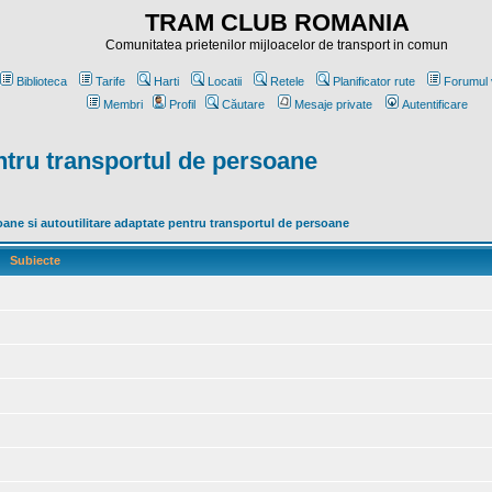
TRAM CLUB ROMANIA
Comunitatea prietenilor mijloacelor de transport in comun
Biblioteca
Tarife
Harti
Locatii
Retele
Planificator rute
Forumul 
Membri
Profil
Căutare
Mesaje private
Autentificare
ntru transportul de persoane
ne si autoutilitare adaptate pentru transportul de persoane
Subiecte