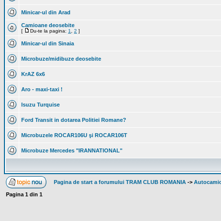
Minicar-ul din Arad
Camioane deosebite
[
Du-te la pagina:
1
,
2
]
Minicar-ul din Sinaia
Microbuze/midibuze deosebite
KrAZ 6x6
Aro - maxi-taxi !
Isuzu Turquise
Ford Transit in dotarea Politiei Romane?
Microbuzele ROCAR106U şi ROCAR106T
Microbuze Mercedes "IRANNATIONAL"
Pagina de start a forumului TRAM CLUB ROMANIA
->
Autocamioa
Pagina
1
din
1