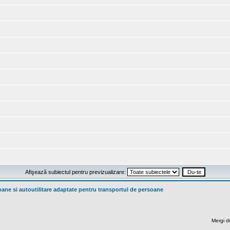
Afişează subiectul pentru previzualizare:
ne si autoutilitare adaptate pentru transportul de persoane
Mergi di