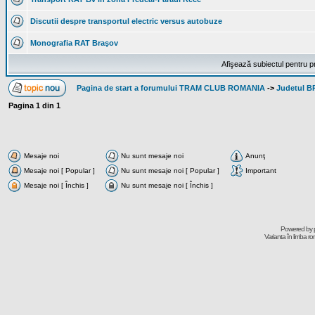
Discutii despre transportul electric versus autobuze
Monografia RAT Braşov
Afişează subiectul pentru p
Pagina de start a forumului TRAM CLUB ROMANIA
->
Judetul 
Pagina
1
din
1
Mesaje noi
Nu sunt mesaje noi
Anunţ
Mesaje noi [ Popular ]
Nu sunt mesaje noi [ Popular ]
Important
Mesaje noi [ Închis ]
Nu sunt mesaje noi [ Închis ]
Powered by
Varianta în limba r