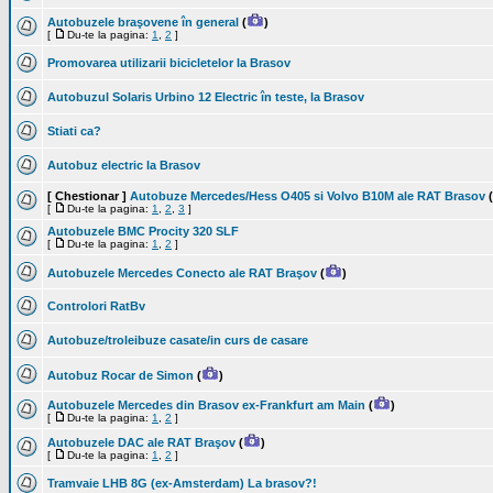
Autobuzele braşovene în general
(
)
[
Du-te la pagina:
1
,
2
]
Promovarea utilizarii bicicletelor la Brasov
Autobuzul Solaris Urbino 12 Electric în teste, la Brasov
Stiati ca?
Autobuz electric la Brasov
[ Chestionar ]
Autobuze Mercedes/Hess O405 si Volvo B10M ale RAT Brasov
(
[
Du-te la pagina:
1
,
2
,
3
]
Autobuzele BMC Procity 320 SLF
[
Du-te la pagina:
1
,
2
]
Autobuzele Mercedes Conecto ale RAT Braşov
(
)
Controlori RatBv
Autobuze/troleibuze casate/in curs de casare
Autobuz Rocar de Simon
(
)
Autobuzele Mercedes din Brasov ex-Frankfurt am Main
(
)
[
Du-te la pagina:
1
,
2
]
Autobuzele DAC ale RAT Braşov
(
)
[
Du-te la pagina:
1
,
2
]
Tramvaie LHB 8G (ex-Amsterdam) La brasov?!