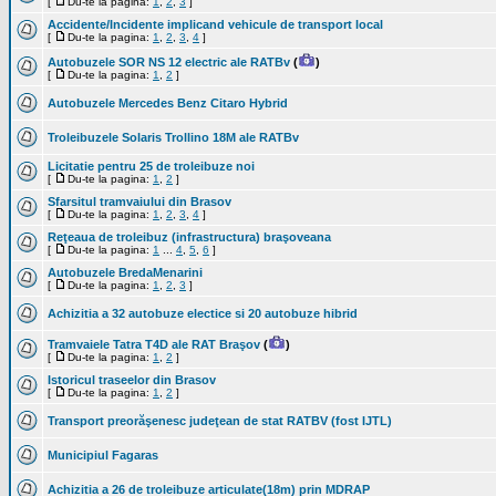
[
Du-te la pagina:
1
,
2
,
3
]
Accidente/Incidente implicand vehicule de transport local
[
Du-te la pagina:
1
,
2
,
3
,
4
]
Autobuzele SOR NS 12 electric ale RATBv
(
)
[
Du-te la pagina:
1
,
2
]
Autobuzele Mercedes Benz Citaro Hybrid
Troleibuzele Solaris Trollino 18M ale RATBv
Licitatie pentru 25 de troleibuze noi
[
Du-te la pagina:
1
,
2
]
Sfarsitul tramvaiului din Brasov
[
Du-te la pagina:
1
,
2
,
3
,
4
]
Reţeaua de troleibuz (infrastructura) braşoveana
[
Du-te la pagina:
1
...
4
,
5
,
6
]
Autobuzele BredaMenarini
[
Du-te la pagina:
1
,
2
,
3
]
Achizitia a 32 autobuze electice si 20 autobuze hibrid
Tramvaiele Tatra T4D ale RAT Braşov
(
)
[
Du-te la pagina:
1
,
2
]
Istoricul traseelor din Brasov
[
Du-te la pagina:
1
,
2
]
Transport preorăşenesc judeţean de stat RATBV (fost IJTL)
Municipiul Fagaras
Achizitia a 26 de troleibuze articulate(18m) prin MDRAP