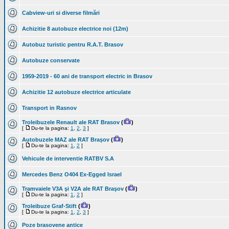
Cabview-uri si diverse filmări
Achizitie 8 autobuze electrice noi (12m)
Autobuz turistic pentru R.A.T. Brasov
Autobuze conservate
1959-2019 - 60 ani de transport electric in Brasov
Achizitie 12 autobuze electrice articulate
Transport in Rasnov
Troleibuzele Renault ale RAT Brasov
(
)
[
Du-te la pagina:
1
,
2
,
3
]
Autobuzele MAZ ale RAT Braşov
(
)
[
Du-te la pagina:
1
,
2
]
Vehicule de interventie RATBV S.A
Mercedes Benz O404 Ex-Egged Israel
Tramvaiele V3A şi V2A ale RAT Braşov
(
)
[
Du-te la pagina:
1
,
2
]
Troleibuze Graf-Stift
(
)
[
Du-te la pagina:
1
,
2
,
3
]
Poze brasovene antice