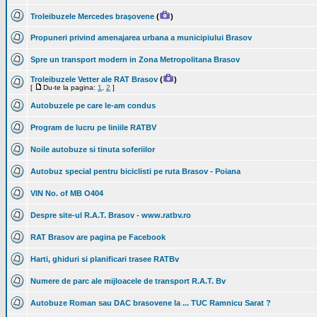
Troleibuzele Mercedes braşovene
(
)
Propuneri privind amenajarea urbana a municipiului Brasov
Spre un transport modern in Zona Metropolitana Brasov
Troleibuzele Vetter ale RAT Brasov
(
)
[
Du-te la pagina:
1
,
2
]
Autobuzele pe care le-am condus
Program de lucru pe liniile RATBV
Noile autobuze si tinuta soferiilor
Autobuz special pentru biciclisti pe ruta Brasov - Poiana
VIN No. of MB O404
Despre site-ul R.A.T. Brasov - www.ratbv.ro
RAT Brasov are pagina pe Facebook
Harti, ghiduri si planificari trasee RATBv
Numere de parc ale mijloacele de transport R.A.T. Bv
Autobuze Roman sau DAC brasovene la ... TUC Ramnicu Sarat ?