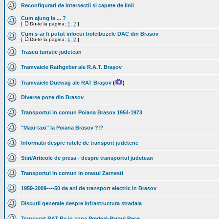
Reconfigurari de intersectii si capete de linii
Cum ajung la ... ?
[
Du-te la pagina:
1
,
2
]
Cum s-ar fi putut inlocui troleibuzele DAC din Brasov
[
Du-te la pagina:
1
,
2
]
Traseu turistic judetean
Tramvaiele Rathgeber ale R.A.T. Braşov
Tramvaiele Duewag ale RAT Braşov
(
)
Diverse poze din Brasov
Transportul in comun Poiana Brasov 1954-1973
"Maxi-taxi" la Poiana Brasov ?!?
Informatii despre rutele de transport judetene
Stiri/Articole de presa - despre transportul judetean
Transportul in comun in orasul Zarnesti
1959-2009----50 de ani de transport electric in Brasov
Discutii generale despre infrastructura stradala
Transport RAT Bv in zona Predeal-Paraul Rece