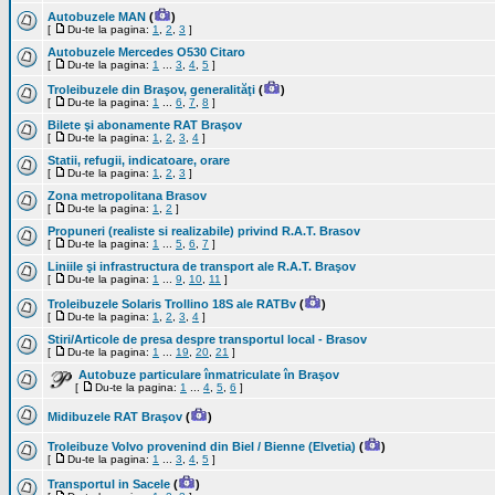
Autobuzele MAN
(
)
[
Du-te la pagina:
1
,
2
,
3
]
Autobuzele Mercedes O530 Citaro
[
Du-te la pagina:
1
...
3
,
4
,
5
]
Troleibuzele din Braşov, generalităţi
(
)
[
Du-te la pagina:
1
...
6
,
7
,
8
]
Bilete şi abonamente RAT Braşov
[
Du-te la pagina:
1
,
2
,
3
,
4
]
Statii, refugii, indicatoare, orare
[
Du-te la pagina:
1
,
2
,
3
]
Zona metropolitana Brasov
[
Du-te la pagina:
1
,
2
]
Propuneri (realiste si realizabile) privind R.A.T. Brasov
[
Du-te la pagina:
1
...
5
,
6
,
7
]
Liniile şi infrastructura de transport ale R.A.T. Braşov
[
Du-te la pagina:
1
...
9
,
10
,
11
]
Troleibuzele Solaris Trollino 18S ale RATBv
(
)
[
Du-te la pagina:
1
,
2
,
3
,
4
]
Stiri/Articole de presa despre transportul local - Brasov
[
Du-te la pagina:
1
...
19
,
20
,
21
]
Autobuze particulare înmatriculate în Braşov
[
Du-te la pagina:
1
...
4
,
5
,
6
]
Midibuzele RAT Braşov
(
)
Troleibuze Volvo provenind din Biel / Bienne (Elvetia)
(
)
[
Du-te la pagina:
1
...
3
,
4
,
5
]
Transportul in Sacele
(
)