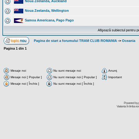
Noua Zeelanda, Auckland
Noua Zeelanda, Wellington
Samoa Americana, Pago Pago
Afişează subiectul pentru p
Pagina de start a forumului TRAM CLUB ROMANIA
->
Oceania
Pagina
1
din
1
Mesaje noi
Nu sunt mesaje noi
Anunţ
Mesaje noi [ Popular ]
Nu sunt mesaje noi [ Popular ]
Important
Mesaje noi [ Închis ]
Nu sunt mesaje noi [ Închis ]
Powered by
Varianta în limba r