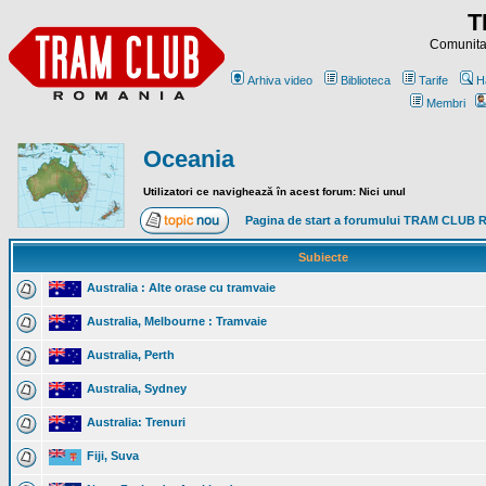
T
Comunitat
Arhiva video
Biblioteca
Tarife
H
Membri
Oceania
Utilizatori ce navighează în acest forum: Nici unul
Pagina de start a forumului TRAM CLUB
Subiecte
Australia : Alte orase cu tramvaie
Australia, Melbourne : Tramvaie
Australia, Perth
Australia, Sydney
Australia: Trenuri
Fiji, Suva