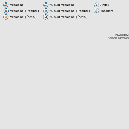
Mesaje noi
Nu sunt mesaje noi
Anunţ
Mesaje noi [ Popular ]
Nu sunt mesaje noi [ Popular ]
Important
Mesaje noi [ Închis ]
Nu sunt mesaje noi [ Închis ]
Powered by
Varianta în limba r