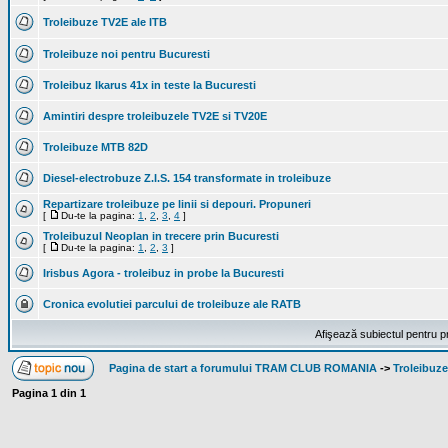
Troleibuze TV2E ale ITB
Troleibuze noi pentru Bucuresti
Troleibuz Ikarus 41x in teste la Bucuresti
Amintiri despre troleibuzele TV2E si TV20E
Troleibuze MTB 82D
Diesel-electrobuze Z.I.S. 154 transformate in troleibuze
Repartizare troleibuze pe linii si depouri. Propuneri
[
Du-te la pagina:
1
,
2
,
3
,
4
]
Troleibuzul Neoplan in trecere prin Bucuresti
[
Du-te la pagina:
1
,
2
,
3
]
Irisbus Agora - troleibuz in probe la Bucuresti
Cronica evolutiei parcului de troleibuze ale RATB
Afişează subiectul pentru p
Pagina de start a forumului TRAM CLUB ROMANIA
->
Troleibuze
Pagina
1
din
1