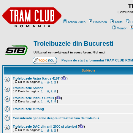
T
Comunitat
Arhiva video
Biblioteca
Tarife
H
Membri
Troleibuzele din Bucuresti
Utilizatori ce navighează în acest forum: Nici unul
Pagina de start a forumului TRAM CLUB RO
Subiecte
Troleibuzele Astra Ikarus 415T
(
)
[
Du-te la pagina:
1
...
4
,
5
,
6
]
Troleibuzele Solaris
[
Du-te la pagina:
1
...
6
,
7
,
8
]
Troleibuzele Irisbus Citelis
(
)
[
Du-te la pagina:
1
...
6
,
7
,
8
]
Troleibuzele Yutong
Consideratii generale despre infrastructura de troleibuz
Troleibuzele DAC din anii 2000 si ulteriori
(
)
[
Du-te la pagina:
1
...
3
,
4
,
5
]