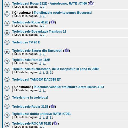
Troleibuzul Rocar 812E - Autodromo, RATB #7460
(
)
[
Du-te la pagina:
1
,
2
]
[ Chestionar ]
Troleibuzele potrivite pentru Bucuresti
[
Du-te la pagina:
1
,
2
]
Troleibuzele Rocar 412E
(
)
[
Du-te la pagina:
1
,
2
]
Troleibuzele Bozankaya Trambus 12
[
Du-te la pagina:
1
,
2
]
Troleibuze TV 20 E
Troleibuzele Saurer din Bucuresti
(
)
[
Du-te la pagina:
1
,
2
]
Troleibuzele Roman 112E
[
Du-te la pagina:
1
,
2
]
Troleibuzele bucurestene, de la inceputuri si pana in 2000
[
Du-te la pagina:
1
,
2
,
3
,
4
]
Troleibuzul TANDEM DAC318 ET
[ Chestionar ]
Înlocuirea vechilor troleibuze Astra-Ikarus 415T
[
Du-te la pagina:
1
,
2
]
Televiziune in troleibuz!
Troleibuzele Rocar 312E
(
)
Troleibuzul dublu articulat RATB #7091
[
Du-te la pagina:
1
,
2
,
3
,
4
]
Troleibuzele ROCAR 512E
(
)
[
Du-te la pagina:
1
,
2
]