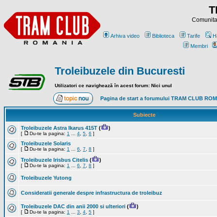
T
Comunitat
Arhiva video
Biblioteca
Tarife
H
Membri
Troleibuzele din Bucuresti
Utilizatori ce navighează în acest forum: Nici unul
Pagina de start a forumului TRAM CLUB RO
Subiecte
Troleibuzele Astra Ikarus 415T
(
)
[
Du-te la pagina:
1
...
4
,
5
,
6
]
Troleibuzele Solaris
[
Du-te la pagina:
1
...
6
,
7
,
8
]
Troleibuzele Irisbus Citelis
(
)
[
Du-te la pagina:
1
...
6
,
7
,
8
]
Troleibuzele Yutong
Consideratii generale despre infrastructura de troleibuz
Troleibuzele DAC din anii 2000 si ulteriori
(
)
[
Du-te la pagina:
1
...
3
,
4
,
5
]