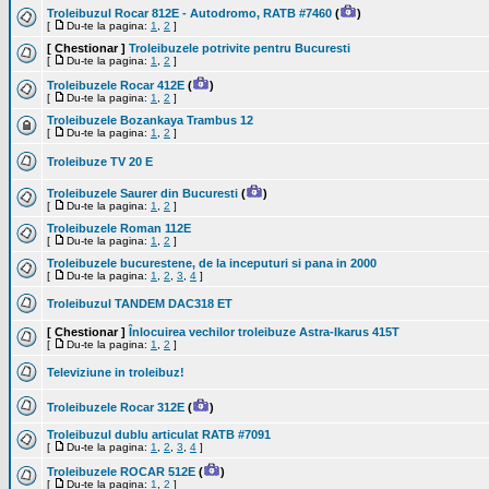
Troleibuzul Rocar 812E - Autodromo, RATB #7460
(
)
[
Du-te la pagina:
1
,
2
]
[ Chestionar ]
Troleibuzele potrivite pentru Bucuresti
[
Du-te la pagina:
1
,
2
]
Troleibuzele Rocar 412E
(
)
[
Du-te la pagina:
1
,
2
]
Troleibuzele Bozankaya Trambus 12
[
Du-te la pagina:
1
,
2
]
Troleibuze TV 20 E
Troleibuzele Saurer din Bucuresti
(
)
[
Du-te la pagina:
1
,
2
]
Troleibuzele Roman 112E
[
Du-te la pagina:
1
,
2
]
Troleibuzele bucurestene, de la inceputuri si pana in 2000
[
Du-te la pagina:
1
,
2
,
3
,
4
]
Troleibuzul TANDEM DAC318 ET
[ Chestionar ]
Înlocuirea vechilor troleibuze Astra-Ikarus 415T
[
Du-te la pagina:
1
,
2
]
Televiziune in troleibuz!
Troleibuzele Rocar 312E
(
)
Troleibuzul dublu articulat RATB #7091
[
Du-te la pagina:
1
,
2
,
3
,
4
]
Troleibuzele ROCAR 512E
(
)
[
Du-te la pagina:
1
,
2
]