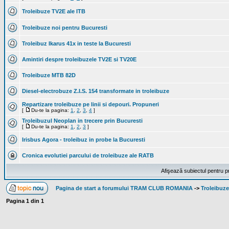
Troleibuze TV2E ale ITB
Troleibuze noi pentru Bucuresti
Troleibuz Ikarus 41x in teste la Bucuresti
Amintiri despre troleibuzele TV2E si TV20E
Troleibuze MTB 82D
Diesel-electrobuze Z.I.S. 154 transformate in troleibuze
Repartizare troleibuze pe linii si depouri. Propuneri
[
Du-te la pagina:
1
,
2
,
3
,
4
]
Troleibuzul Neoplan in trecere prin Bucuresti
[
Du-te la pagina:
1
,
2
,
3
]
Irisbus Agora - troleibuz in probe la Bucuresti
Cronica evolutiei parcului de troleibuze ale RATB
Afişează subiectul pentru p
Pagina de start a forumului TRAM CLUB ROMANIA
->
Troleibuze
Pagina
1
din
1