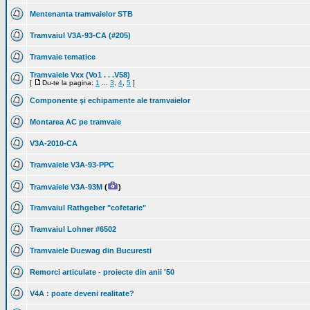
Mentenanta tramvaielor STB
Tramvaiul V3A-93-CA (#205)
Tramvaie tematice
Tramvaiele Vxx (Vo1 . . .V58)
[
Du-te la pagina:
1
...
3
,
4
,
5
]
Componente şi echipamente ale tramvaielor
Montarea AC pe tramvaie
V3A-2010-CA
Tramvaiele V3A-93-PPC
Tramvaiele V3A-93M
(
)
Tramvaiul Rathgeber "cofetarie"
Tramvaiul Lohner #6502
Tramvaiele Duewag din Bucuresti
Remorci articulate - proiecte din anii '50
V4A : poate deveni realitate?