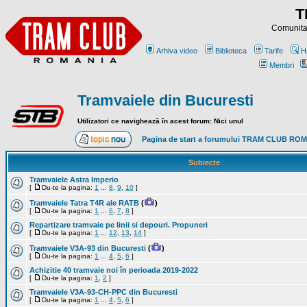
T
Comunitat
Arhiva video
Biblioteca
Tarife
H
Membri
Tramvaiele din Bucuresti
Utilizatori ce navighează în acest forum: Nici unul
Pagina de start a forumului TRAM CLUB RO
Subiecte
Tramvaiele Astra Imperio
[
Du-te la pagina:
1
...
8
,
9
,
10
]
Tramvaiele Tatra T4R ale RATB
(
)
[
Du-te la pagina:
1
...
6
,
7
,
8
]
Repartizare tramvaie pe linii si depouri. Propuneri
[
Du-te la pagina:
1
...
12
,
13
,
14
]
Tramvaiele V3A-93 din Bucuresti
(
)
[
Du-te la pagina:
1
...
4
,
5
,
6
]
Achizitie 40 tramvaie noi în perioada 2019-2022
[
Du-te la pagina:
1
,
2
]
Tramvaiele V3A-93-CH-PPC din Bucuresti
[
Du-te la pagina:
1
...
4
,
5
,
6
]