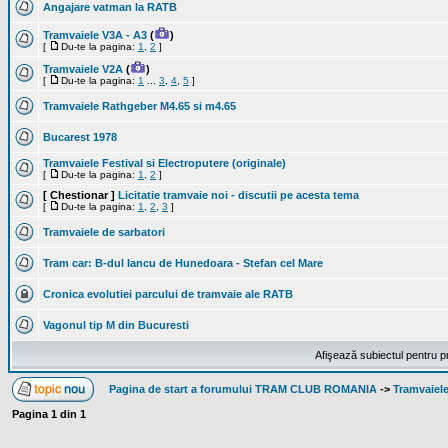
Angajare vatman la RATB
Tramvaiele V3A - A3
(
)
[
Du-te la pagina:
1
,
2
]
Tramvaiele V2A
(
)
[
Du-te la pagina:
1
...
3
,
4
,
5
]
Tramvaiele Rathgeber M4.65 si m4.65
Bucarest 1978
Tramvaiele Festival si Electroputere (originale)
[
Du-te la pagina:
1
,
2
]
[ Chestionar ]
Licitatie tramvaie noi - discutii pe acesta tema
[
Du-te la pagina:
1
,
2
,
3
]
Tramvaiele de sarbatori
Tram car: B-dul Iancu de Hunedoara - Stefan cel Mare
Cronica evolutiei parcului de tramvaie ale RATB
Vagonul tip M din Bucuresti
Afişează subiectul pentru p
Pagina de start a forumului TRAM CLUB ROMANIA
->
Tramvaiele
Pagina
1
din
1