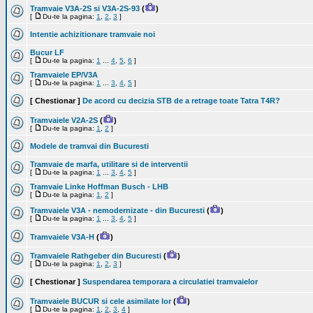
Tramvaie V3A-2S si V3A-2S-93
(
)
[
Du-te la pagina:
1
,
2
,
3
]
Intentie achizitionare tramvaie noi
Bucur LF
[
Du-te la pagina:
1
...
4
,
5
,
6
]
Tramvaiele EP/V3A
[
Du-te la pagina:
1
...
3
,
4
,
5
]
[ Chestionar ]
De acord cu decizia STB de a retrage toate Tatra T4R?
Tramvaiele V2A-2S
(
)
[
Du-te la pagina:
1
,
2
]
Modele de tramvai din Bucuresti
Tramvaie de marfa, utilitare si de interventii
[
Du-te la pagina:
1
...
3
,
4
,
5
]
Tramvaie Linke Hoffman Busch - LHB
[
Du-te la pagina:
1
,
2
]
Tramvaiele V3A - nemodernizate - din Bucuresti
(
)
[
Du-te la pagina:
1
...
3
,
4
,
5
]
Tramvaiele V3A-H
(
)
Tramvaiele Rathgeber din Bucuresti
(
)
[
Du-te la pagina:
1
,
2
,
3
]
[ Chestionar ]
Suspendarea temporara a circulatiei tramvaielor
Tramvaiele BUCUR si cele asimilate lor
(
)
[
Du-te la pagina:
1
,
2
,
3
,
4
]