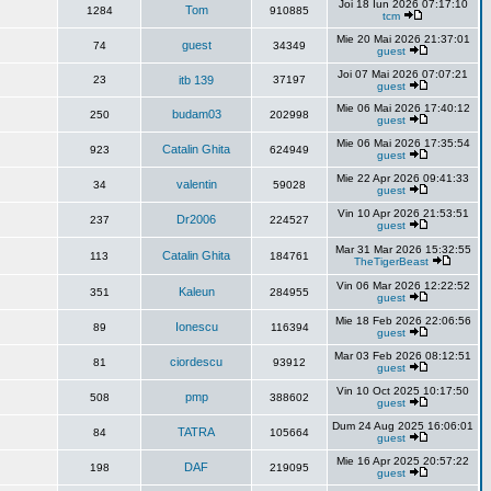
Joi 18 Iun 2026 07:17:10
Tom
1284
910885
tcm
Mie 20 Mai 2026 21:37:01
guest
74
34349
guest
Joi 07 Mai 2026 07:07:21
23
itb 139
37197
guest
Mie 06 Mai 2026 17:40:12
budam03
250
202998
guest
Mie 06 Mai 2026 17:35:54
Catalin Ghita
923
624949
guest
Mie 22 Apr 2026 09:41:33
valentin
34
59028
guest
Vin 10 Apr 2026 21:53:51
Dr2006
237
224527
guest
Mar 31 Mar 2026 15:32:55
Catalin Ghita
113
184761
TheTigerBeast
Vin 06 Mar 2026 12:22:52
Kaleun
351
284955
guest
Mie 18 Feb 2026 22:06:56
Ionescu
89
116394
guest
Mar 03 Feb 2026 08:12:51
ciordescu
81
93912
guest
Vin 10 Oct 2025 10:17:50
pmp
508
388602
guest
Dum 24 Aug 2025 16:06:01
TATRA
84
105664
guest
Mie 16 Apr 2025 20:57:22
DAF
198
219095
guest