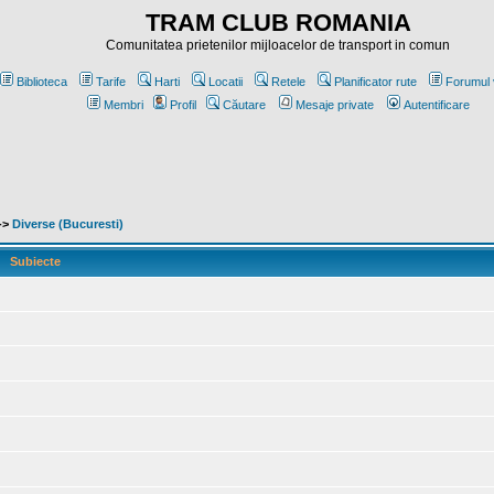
TRAM CLUB ROMANIA
Comunitatea prietenilor mijloacelor de transport in comun
Biblioteca
Tarife
Harti
Locatii
Retele
Planificator rute
Forumul 
Membri
Profil
Căutare
Mesaje private
Autentificare
->
Diverse (Bucuresti)
Subiecte