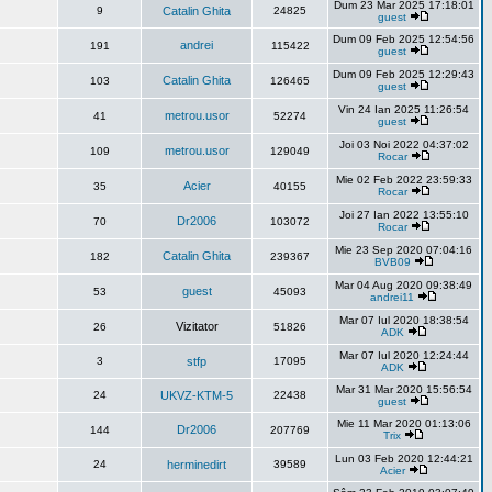
Dum 23 Mar 2025 17:18:01
9
Catalin Ghita
24825
guest
Dum 09 Feb 2025 12:54:56
andrei
191
115422
guest
Dum 09 Feb 2025 12:29:43
Catalin Ghita
103
126465
guest
Vin 24 Ian 2025 11:26:54
metrou.usor
41
52274
guest
Joi 03 Noi 2022 04:37:02
metrou.usor
109
129049
Rocar
Mie 02 Feb 2022 23:59:33
Acier
35
40155
Rocar
Joi 27 Ian 2022 13:55:10
Dr2006
70
103072
Rocar
Mie 23 Sep 2020 07:04:16
Catalin Ghita
182
239367
BVB09
Mar 04 Aug 2020 09:38:49
guest
53
45093
andrei11
Mar 07 Iul 2020 18:38:54
Vizitator
26
51826
ADK
Mar 07 Iul 2020 12:24:44
3
stfp
17095
ADK
Mar 31 Mar 2020 15:56:54
24
UKVZ-KTM-5
22438
guest
Mie 11 Mar 2020 01:13:06
Dr2006
144
207769
Trix
Lun 03 Feb 2020 12:44:21
24
herminedirt
39589
Acier