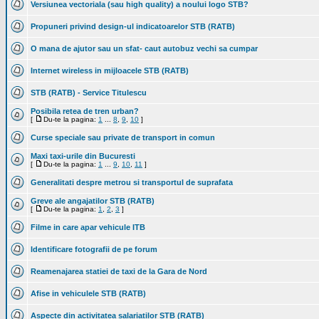
Versiunea vectoriala (sau high quality) a noului logo STB?
Propuneri privind design-ul indicatoarelor STB (RATB)
O mana de ajutor sau un sfat- caut autobuz vechi sa cumpar
Internet wireless in mijloacele STB (RATB)
STB (RATB) - Service Titulescu
Posibila retea de tren urban?
[
Du-te la pagina:
1
...
8
,
9
,
10
]
Curse speciale sau private de transport in comun
Maxi taxi-urile din Bucuresti
[
Du-te la pagina:
1
...
9
,
10
,
11
]
Generalitati despre metrou si transportul de suprafata
Greve ale angajatilor STB (RATB)
[
Du-te la pagina:
1
,
2
,
3
]
Filme in care apar vehicule ITB
Identificare fotografii de pe forum
Reamenajarea statiei de taxi de la Gara de Nord
Afise in vehiculele STB (RATB)
Aspecte din activitatea salariatilor STB (RATB)