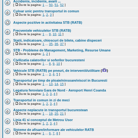
Accidente, incidente, avarii ...
[
Du-te la pagina:
1
...
50
,
51
,
52
]
Culoar unic pentru transportul in comun
[
Du-te la pagina:
1
,
2
,
3
]
Aspecte pozitive in activitatea STB (RATB)
Frecventele vehiculelor STB (RATB)
[
Du-te la pagina:
1
...
9
,
10
,
11
]
Statii, indicatoare, chioscuri de bilete, cabine dispeceri
[
Du-te la pagina:
1
...
35
,
36
,
37
]
STB - Probleme de Management, Marketing, Resurse Umane
[
Du-te la pagina:
1
,
2
]
Civilizatia calatorilor si soferilor bucuresteni
[
Du-te la pagina:
1
...
8
,
9
,
10
]
Vehicule STB (RATB) pe pneuri, de interventii/utilitare
(
)
[
Du-te la pagina:
1
...
3
,
4
,
5
]
Transportul pe timp de ploaie/ninsoare/viscol in Bucuresti
[
Du-te la pagina:
1
...
13
,
14
,
15
]
Legatura feroviara Gara de Nord - Aeroport Henri Coanda
[
Du-te la pagina:
1
,
2
,
3
,
4
]
Transportul in comun in zi de meci
[
Du-te la pagina:
1
,
2
,
3
,
4
]
Aspecte neplacute in transportul bucurestean
[
Du-te la pagina:
1
...
19
,
20
,
21
]
Linia 41 si conceptul de Metrou Usor
[
Du-te la pagina:
1
,
2
,
3
,
4
]
Sisteme de afisare/informare ale vehiculelor RATB
[
Du-te la pagina:
1
...
6
,
7
,
8
]