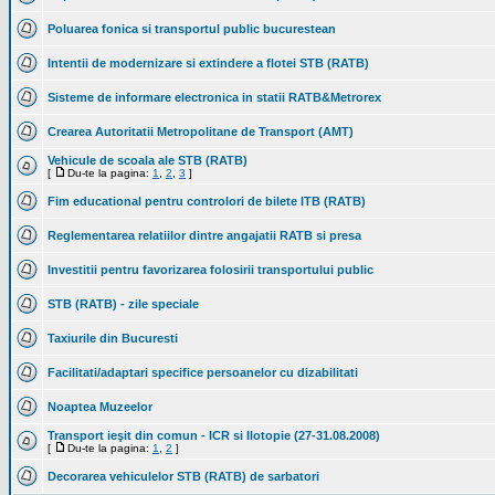
Poluarea fonica si transportul public bucurestean
Intentii de modernizare si extindere a flotei STB (RATB)
Sisteme de informare electronica in statii RATB&Metrorex
Crearea Autoritatii Metropolitane de Transport (AMT)
Vehicule de scoala ale STB (RATB)
[
Du-te la pagina:
1
,
2
,
3
]
Fim educational pentru controlori de bilete ITB (RATB)
Reglementarea relatiilor dintre angajatii RATB si presa
Investitii pentru favorizarea folosirii transportului public
STB (RATB) - zile speciale
Taxiurile din Bucuresti
Facilitati/adaptari specifice persoanelor cu dizabilitati
Noaptea Muzeelor
Transport ieşit din comun - ICR si Ilotopie (27-31.08.2008)
[
Du-te la pagina:
1
,
2
]
Decorarea vehiculelor STB (RATB) de sarbatori