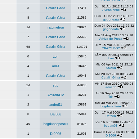
Catalin Ghita
Dum 01 Apr 2012 11:13:51
3
Catalin Ghita
17411
Aventurierul
Dum 04 Dec 2011 14:01:21
8
Catalin Ghita
21587
gogoneata
Dum 04 Dec 2011 13:25:32
14
ratbmetrou
29824
gogoneata
Mie 31 Aug 2011 13:49:10
7
Catalin Ghita
22330
Arhiva de Presa
Dum 15 Mai 2011 22:35:10
Catalin Ghita
68
114701
CRAZY BOY
Sâm 09 Apr 2011 09:08:16
0
Lori
15840
Lori
Mie 06 Apr 2011 08:25:18
4
mrM
18446
Kaleun
Mie 20 Oct 2010 09:37:43
1
Catalin Ghita
16043
Catalin Ghita
Vin 17 Sep 2010 07:59:03
24
stfp
44930
adrianb
Joi 16 Sep 2010 20:34:35
1
AmiralAOV
16231
Trix
Mar 30 Mar 2010 20:42:09
2
andrei11
15891
bogdaneftimie
Dum 17 Mai 2009 11:46:11
0
Daf686
15941
Daf686
Vin 16 Ian 2009 12:46:17
bogdanpopescu
45
81025
budam03
Dum 03 Dec 2006 03:45:10
1
Dr2006
21603
Dr2006