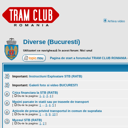
Arhiva video
Diverse (Bucuresti)
Utilizatori ce navighează în acest forum: Nici unul
Pagina de start a forumului TRAM CLUB ROMANIA
Important:
Instructiuni Exploatare STB (RATB)
Important:
Galerii foto si video BUCURESTI
Criza financiara la STB (RATB)
[
Du-te la pagina:
1
,
2
,
3
,
4
]
Masini parcate in statii sau pe traseele de transport
[
Du-te la pagina:
1
...
3
,
4
,
5
]
Articole de presa privind transportul in comun de suprafata
[
Du-te la pagina:
1
...
8
,
9
,
10
]
Muzeul STB (RATB)
[
Du-te la pagina:
1
,
2
]