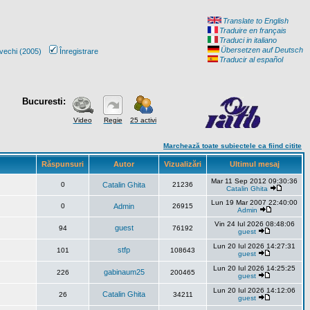
Translate to English
Traduire en français
Traduci in italiano
Übersetzen auf Deutsch
vechi (2005)
Înregistrare
Traducir al español
Bucuresti:
Video
Regie
25 activi
Marchează toate subiectele ca fiind citite
Răspunsuri
Autor
Vizualizări
Ultimul mesaj
Mar 11 Sep 2012 09:30:36
0
Catalin Ghita
21236
Catalin Ghita
Lun 19 Mar 2007 22:40:00
0
Admin
26915
Admin
Vin 24 Iul 2026 08:48:06
guest
94
76192
guest
Lun 20 Iul 2026 14:27:31
stfp
101
108643
guest
Lun 20 Iul 2026 14:25:25
gabinaum25
226
200465
guest
Lun 20 Iul 2026 14:12:06
Catalin Ghita
26
34211
guest