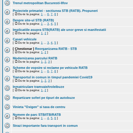
Trenul metropolitan Bucuresti-Ilfov
Proiectele primariei - sectiunea STB (RATB). Propuneri
[
Du-te la pagina:
1
...
6
,
7
,
8
]
Despre site-ul STB (RATB)
[
Du-te la pagina:
1
...
3
,
4
,
5
]
Implicatiile asupra STB(RATB) ale unor greve si manifestatii
[
Du-te la pagina:
1
,
2
]
Casari vehicule
[
Du-te la pagina:
1
...
3
,
4
,
5
]
[ Chestionar ]
Reorganizarea RATB - STB
[
Du-te la pagina:
1
,
2
]
Modernizarea parcului RATB
[
Du-te la pagina:
1
,
2
,
3
]
Scheme de vopsire si reclame pe vehicule RATB
[
Du-te la pagina:
1
...
6
,
7
,
8
]
Transportul in comun in timpul pandemiei Covid19
[
Du-te la pagina:
1
,
2
,
3
]
Inmatriculare tramvaie/troleibuze
[
Du-te la pagina:
1
,
2
]
Repartizare soferi pe tipuri de autobuze
Vinieta "Oxigen" si taxa de centru
Numere de parc STB/ITB/RATB
[
Du-te la pagina:
1
...
4
,
5
,
6
]
Strazi importante fara transport in comun