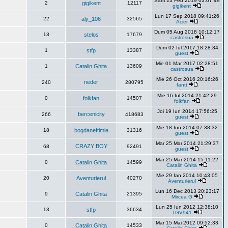
Sâm 23 Feb 2019 03:07:49
2
gigikent
12117
gigikent
Lun 17 Sep 2018 09:41:26
22
aly_106
32565
Acier
Dum 05 Aug 2018 10:12:17
13
stelos
17679
castrosua
Dum 02 Iul 2017 18:28:34
1
stfp
13387
guest
Mie 01 Mar 2017 02:28:51
1
Catalin Ghita
13609
castrosua
Mie 26 Oct 2016 20:16:26
neder
240
280795
fantt
Mie 16 Iul 2014 21:42:29
0
folkfan
14507
folkfan
Joi 19 Iun 2014 17:56:25
bercenicity
266
418683
guest
Mie 18 Iun 2014 07:38:32
18
bogdaneftimie
31316
guest
Mar 25 Mar 2014 21:29:37
CRAZY BOY
68
92491
guest
Mar 25 Mar 2014 15:11:22
0
Catalin Ghita
14599
Catalin Ghita
Mie 29 Ian 2014 10:43:05
20
Aventurierul
40270
Aventurierul
Lun 16 Dec 2013 20:23:17
9
Catalin Ghita
21395
Mircea G
Lun 25 Iun 2012 12:38:10
13
stfp
36634
TGV941
Mar 15 Mai 2012 09:52:33
0
Catalin Ghita
14533