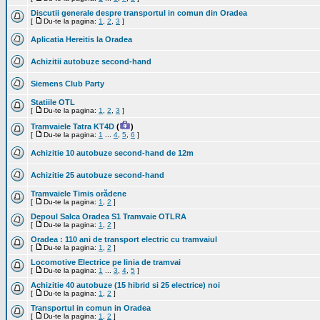
Discutii generale despre transportul in comun din Oradea
[
Du-te la pagina:
1
,
2
,
3
]
Aplicatia Hereitis la Oradea
Achizitii autobuze second-hand
Siemens Club Party
Statiile OTL
[
Du-te la pagina:
1
,
2
,
3
]
Tramvaiele Tatra KT4D
(
)
[
Du-te la pagina:
1
...
4
,
5
,
6
]
Achizitie 10 autobuze second-hand de 12m
Achizitie 25 autobuze second-hand
Tramvaiele Timis orădene
[
Du-te la pagina:
1
,
2
]
Depoul Salca Oradea S1 Tramvaie OTLRA
[
Du-te la pagina:
1
,
2
]
Oradea : 110 ani de transport electric cu tramvaiul
[
Du-te la pagina:
1
,
2
]
Locomotive Electrice pe linia de tramvai
[
Du-te la pagina:
1
...
3
,
4
,
5
]
Achizitie 40 autobuze (15 hibrid si 25 electrice) noi
[
Du-te la pagina:
1
,
2
]
Transportul in comun in Oradea
[
Du-te la pagina:
1
,
2
]