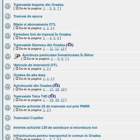
Tramvaiele Imperio din Oradea
[
Du-te la pagina:
1
...
5
,
6
,
7
]
Tramvai de epoca
Bilete si abonamente OTL
[
Du-te la pagina:
1
,
2
,
3
]
Extindere linii de tramvai în Oradea
[
Du-te la pagina:
1
...
4
,
5
,
6
]
Tramvaiele Siemens din Oradea
(
)
[
Du-te la pagina:
1
...
11
,
12
,
13
]
Autobuze particulare înmatriculate în Bihor
[
Du-te la pagina:
1
...
5
,
6
,
7
]
Vehicule de interventii OTL
[
Du-te la pagina:
1
,
2
]
Oradea de alta data
[
Du-te la pagina:
1
,
2
,
3
]
Autobuzele din Oradea
(
)
[
Du-te la pagina:
1
...
17
,
18
,
19
]
Tramvaiele Tatra T4D
(
)
[
Du-te la pagina:
1
...
25
,
26
,
27
]
Intentie achizitie 25 de tramvaie noi prin PNRR
[
Du-te la pagina:
1
,
2
]
Tramvaiul Copiilor
Intentie achizitie 130 de autobuze si microbuze noi
Infrastructura pentru transportul in comun in Oradea
[
Du-te la pagina:
1
...
6
,
7
,
8
]