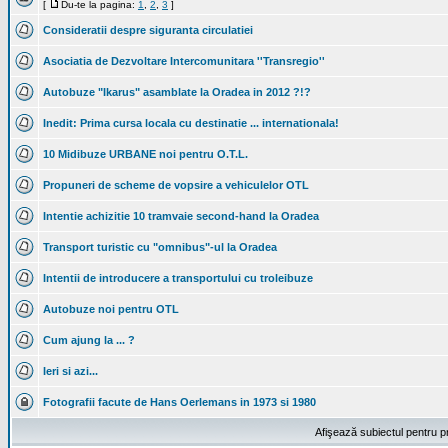
[
Du-te la pagina:
1
,
2
,
3
]
Consideratii despre siguranta circulatiei
Asociatia de Dezvoltare Intercomunitara ''Transregio''
Autobuze "Ikarus" asamblate la Oradea in 2012 ?!?
Inedit: Prima cursa locala cu destinatie ... internationala!
10 Midibuze URBANE noi pentru O.T.L.
Propuneri de scheme de vopsire a vehiculelor OTL
Intentie achizitie 10 tramvaie second-hand la Oradea
Transport turistic cu "omnibus"-ul la Oradea
Intentii de introducere a transportului cu troleibuze
Autobuze noi pentru OTL
Cum ajung la ... ?
Ieri si azi...
Fotografii facute de Hans Oerlemans in 1973 si 1980
Afişează subiectul pentru p