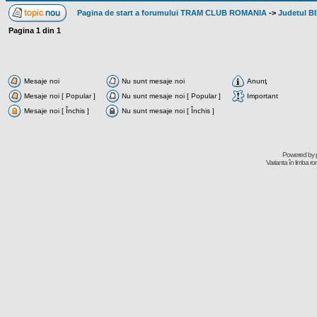
Pagina de start a forumului TRAM CLUB ROMANIA
->
Judetul B
Pagina
1
din
1
Mesaje noi
Nu sunt mesaje noi
Anunţ
Mesaje noi [ Popular ]
Nu sunt mesaje noi [ Popular ]
Important
Mesaje noi [ Închis ]
Nu sunt mesaje noi [ Închis ]
Powered by
Varianta în limba r