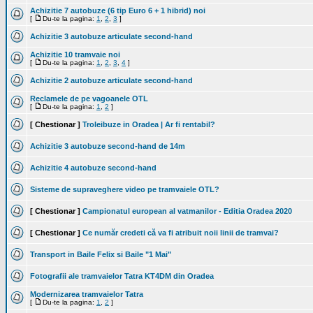
Achizitie 7 autobuze (6 tip Euro 6 + 1 hibrid) noi
[
Du-te la pagina:
1
,
2
,
3
]
Achizitie 3 autobuze articulate second-hand
Achizitie 10 tramvaie noi
[
Du-te la pagina:
1
,
2
,
3
,
4
]
Achizitie 2 autobuze articulate second-hand
Reclamele de pe vagoanele OTL
[
Du-te la pagina:
1
,
2
]
[ Chestionar ]
Troleibuze in Oradea | Ar fi rentabil?
Achizitie 3 autobuze second-hand de 14m
Achizitie 4 autobuze second-hand
Sisteme de supraveghere video pe tramvaiele OTL?
[ Chestionar ]
Campionatul european al vatmanilor - Editia Oradea 2020
[ Chestionar ]
Ce număr credeti că va fi atribuit noii linii de tramvai?
Transport in Baile Felix si Baile "1 Mai"
Fotografii ale tramvaielor Tatra KT4DM din Oradea
Modernizarea tramvaielor Tatra
[
Du-te la pagina:
1
,
2
]