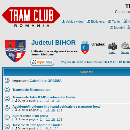
T
Comunitat
Arhiva video
Biblioteca
Tarife
H
Membri
Judetul BIHOR
Oradea:
Utilizatori ce navighează în acest
Foto
Video
forum: Nici unul
Pagina de start a forumului TRAM CLUB RO
Subiecte
Important:
Galerii foto ORADEA
Tramvaiele Electroputere
Tramvaiele Tatra KT4Dm aduse din Berlin
[
Du-te la pagina:
1
...
10
,
11
,
12
]
Accidente/Incidente implicand vehicule de transport local
[
Du-te la pagina:
1
...
15
,
16
,
17
]
Stiri si articole de presa
[
Du-te la pagina:
1
...
15
,
16
,
17
]
Traseele de transport din Oradea
[
Du-te la pagina:
1
...
8
,
9
,
10
]