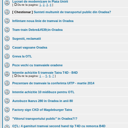
Lucrari de modernizare in Piata Unirii
[
Du-te la pagina:
1
,
2
,
3
,
4
]
[ Chestionar ]
Sunteti multumit de transportul public din Oradea?
Infiintare noua linie de tramvai in Oradea
Tram-train Debre&#539;in-Oradea
Sugestii, reclamatii
Casari vagoane Oradea
Greva la OTL
Poze vechi cu tramvaiele oradene
Intentie achizitie 5 tramvaie Tatra T4D - B4D
[
Du-te la pagina:
1
...
5
,
6
,
7
]
Prezentare de tramvaie la conferinta UITP - martie 2014
Intentie achizitie 10 midibuze pentru OTL
Autobuze Ikarus 280 in Oradea in anii 80
Factory sign CKD of Magdeburger Tatra
"Viitorul transportului public" in Oradea?!?
OTL: 4 garnituri tramvai second hand tip T4D cu remorca B4D