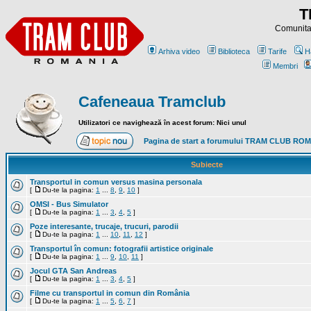
T
Comunitat
Arhiva video
Biblioteca
Tarife
H
Membri
Cafeneaua Tramclub
Utilizatori ce navighează în acest forum: Nici unul
Pagina de start a forumului TRAM CLUB RO
Subiecte
Transportul in comun versus masina personala
[
Du-te la pagina:
1
...
8
,
9
,
10
]
OMSI - Bus Simulator
[
Du-te la pagina:
1
...
3
,
4
,
5
]
Poze interesante, trucaje, trucuri, parodii
[
Du-te la pagina:
1
...
10
,
11
,
12
]
Transportul în comun: fotografii artistice originale
[
Du-te la pagina:
1
...
9
,
10
,
11
]
Jocul GTA San Andreas
[
Du-te la pagina:
1
...
3
,
4
,
5
]
Filme cu transportul in comun din România
[
Du-te la pagina:
1
...
5
,
6
,
7
]