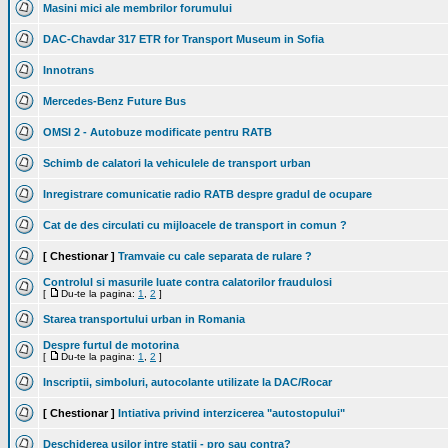
Masini mici ale membrilor forumului
DAC-Chavdar 317 ETR for Transport Museum in Sofia
Innotrans
Mercedes-Benz Future Bus
OMSI 2 - Autobuze modificate pentru RATB
Schimb de calatori la vehiculele de transport urban
Inregistrare comunicatie radio RATB despre gradul de ocupare
Cat de des circulati cu mijloacele de transport in comun ?
[ Chestionar ]
Tramvaie cu cale separata de rulare ?
Controlul si masurile luate contra calatorilor fraudulosi
[
Du-te la pagina:
1
,
2
]
Starea transportului urban in Romania
Despre furtul de motorina
[
Du-te la pagina:
1
,
2
]
Inscriptii, simboluri, autocolante utilizate la DAC/Rocar
[ Chestionar ]
Intiativa privind interzicerea "autostopului"
Deschiderea usilor intre statii - pro sau contra?