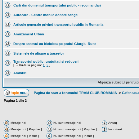
Carti din domeniul transportului public - recomandari
Autocare - Centre mobile donare sange
Articole generale privind transportul public in Romania
Amuzament Urban
Despre accesul cu bicicleta pe podul Giurgiu-Ruse
Sistemele de afisare a traseelor
Transportul public: gratuitati si reduceri
[
Du-te la pagina:
1
,
2
]
Amintiri
Afişează subiectul pentru p
Pagina de start a forumului TRAM CLUB ROMANIA
->
Cafeneaua
Pagina
1
din
2
Mesaje noi
Nu sunt mesaje noi
Anunţ
Mesaje noi [ Popular ]
Nu sunt mesaje noi [ Popular ]
Important
Mesaje noi [ Închis ]
Nu sunt mesaje noi [ Închis ]