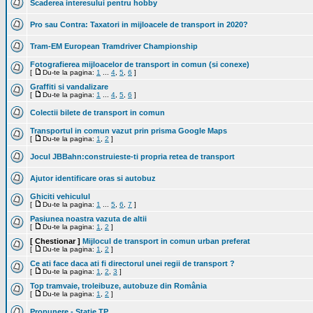
Scaderea interesului pentru hobby
Pro sau Contra: Taxatori in mijloacele de transport in 2020?
Tram-EM European Tramdriver Championship
Fotografierea mijloacelor de transport in comun (si conexe)
[
Du-te la pagina:
1
...
4
,
5
,
6
]
Graffiti si vandalizare
[
Du-te la pagina:
1
...
4
,
5
,
6
]
Colectii bilete de transport in comun
Transportul in comun vazut prin prisma Google Maps
[
Du-te la pagina:
1
,
2
]
Jocul JBBahn:construieste-ti propria retea de transport
Ajutor identificare oras si autobuz
Ghiciti vehiculul
[
Du-te la pagina:
1
...
5
,
6
,
7
]
Pasiunea noastra vazuta de altii
[
Du-te la pagina:
1
,
2
]
[ Chestionar ]
Mijlocul de transport in comun urban preferat
[
Du-te la pagina:
1
,
2
]
Ce ati face daca ati fi directorul unei regii de transport ?
[
Du-te la pagina:
1
,
2
,
3
]
Top tramvaie, troleibuze, autobuze din România
[
Du-te la pagina:
1
,
2
]
Propunere - Statie TP