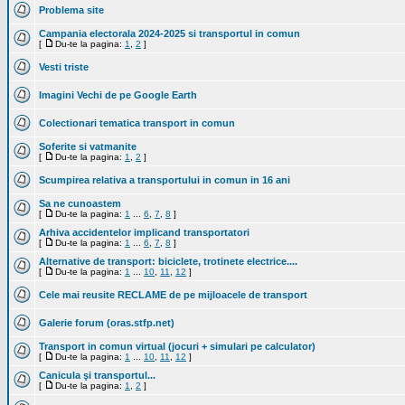
Problema site
Campania electorala 2024-2025 si transportul in comun
[
Du-te la pagina:
1
,
2
]
Vesti triste
Imagini Vechi de pe Google Earth
Colectionari tematica transport in comun
Soferite si vatmanite
[
Du-te la pagina:
1
,
2
]
Scumpirea relativa a transportului in comun in 16 ani
Sa ne cunoastem
[
Du-te la pagina:
1
...
6
,
7
,
8
]
Arhiva accidentelor implicand transportatori
[
Du-te la pagina:
1
...
6
,
7
,
8
]
Alternative de transport: biciclete, trotinete electrice....
[
Du-te la pagina:
1
...
10
,
11
,
12
]
Cele mai reusite RECLAME de pe mijloacele de transport
Galerie forum (oras.stfp.net)
Transport in comun virtual (jocuri + simulari pe calculator)
[
Du-te la pagina:
1
...
10
,
11
,
12
]
Canicula şi transportul...
[
Du-te la pagina:
1
,
2
]