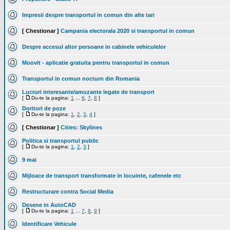
Impresii despre transportul in comun din alte tari
[ Chestionar ]
Campania electorala 2020 si transportul in comun
Despre accesul altor persoane in cabinele vehiculelor
Moovit - aplicatie gratuita pentru transportul in comun
Transportul in comun nocturn din Romania
Lucruri interesante/amuzante legate de transport
[
Du-te la pagina:
1
...
6
,
7
,
8
]
Doritori de poze
[
Du-te la pagina:
1
,
2
,
3
,
4
]
[ Chestionar ]
Cities: Skylines
Politica si transportul public
[
Du-te la pagina:
1
,
2
,
3
]
9 mai
Mijloace de transport transformate in locuinte, cafenele etc
Restructurare contra Social Media
Desene in AutoCAD
[
Du-te la pagina:
1
...
7
,
8
,
9
]
Identificare Vehicule