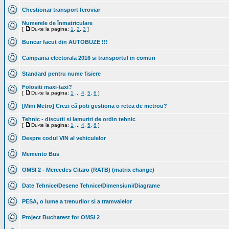
Chestionar transport feroviar
Numerele de înmatriculare
[
Du-te la pagina:
1
,
2
,
3
]
Buncar facut din AUTOBUZE !!!
Campania electorala 2016 si transportul in comun
Standard pentru nume fisiere
Folositi maxi-taxi?
[
Du-te la pagina:
1
...
4
,
5
,
6
]
[Mini Metro] Crezi că poti gestiona o retea de metrou?
Tehnic - discutii si lamuriri de ordin tehnic
[
Du-te la pagina:
1
...
4
,
5
,
6
]
Despre codul VIN al vehiculelor
Memento Bus
OMSI 2 - Mercedes Citaro (RATB) (matrix change)
Date Tehnice/Desene Tehnice/Dimensiuni/Diagrame
PESA, o lume a trenurilor si a tramvaielor
Project Bucharest for OMSI 2