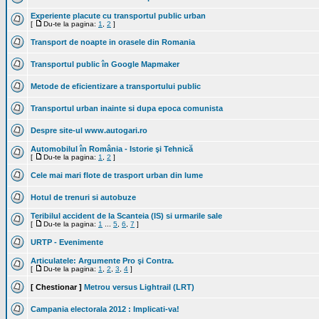
Experiente placute cu transportul public urban
[
Du-te la pagina:
1
,
2
]
Transport de noapte in orasele din Romania
Transportul public în Google Mapmaker
Metode de eficientizare a transportului public
Transportul urban inainte si dupa epoca comunista
Despre site-ul www.autogari.ro
Automobilul în România - Istorie şi Tehnică
[
Du-te la pagina:
1
,
2
]
Cele mai mari flote de trasport urban din lume
Hotul de trenuri si autobuze
Teribilul accident de la Scanteia (IS) si urmarile sale
[
Du-te la pagina:
1
...
5
,
6
,
7
]
URTP - Evenimente
Articulatele: Argumente Pro şi Contra.
[
Du-te la pagina:
1
,
2
,
3
,
4
]
[ Chestionar ]
Metrou versus Lightrail (LRT)
Campania electorala 2012 : Implicati-va!