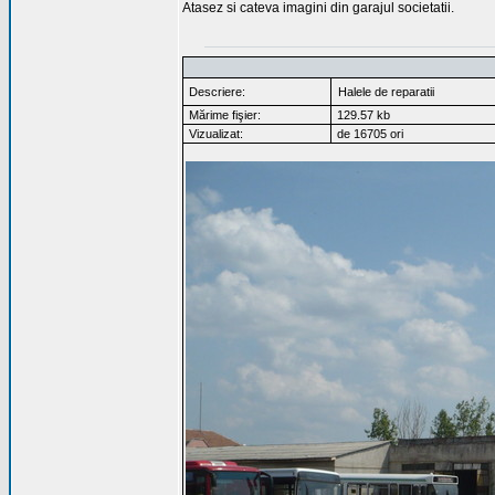
Atasez si cateva imagini din garajul societatii.
Descriere:
Halele de reparatii
Mărime fişier:
129.57 kb
Vizualizat:
de 16705 ori