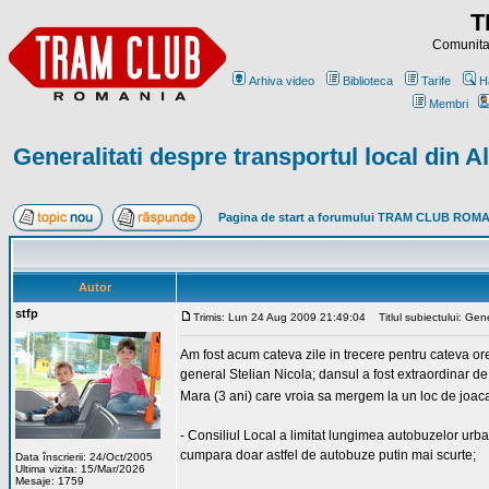
T
Comunitat
Arhiva video
Biblioteca
Tarife
H
Membri
Generalitati despre transportul local din Al
Pagina de start a forumului TRAM CLUB ROM
Autor
stfp
Trimis: Lun 24 Aug 2009 21:49:04
Titlul subiectului: Gener
Am fost acum cateva zile in trecere pentru cateva ore
general Stelian Nicola; dansul a fost extraordinar de
Mara (3 ani) care vroia sa mergem la un loc de joa
- Consiliul Local a limitat lungimea autobuzelor urba
cumpara doar astfel de autobuze putin mai scurte;
Data înscrierii: 24/Oct/2005
Ultima vizita: 15/Mar/2026
Mesaje: 1759