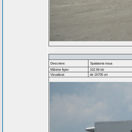
Descriere:
Spalatoria noua
Mărime fişier:
102.96 kb
Vizualizat:
de 16705 ori