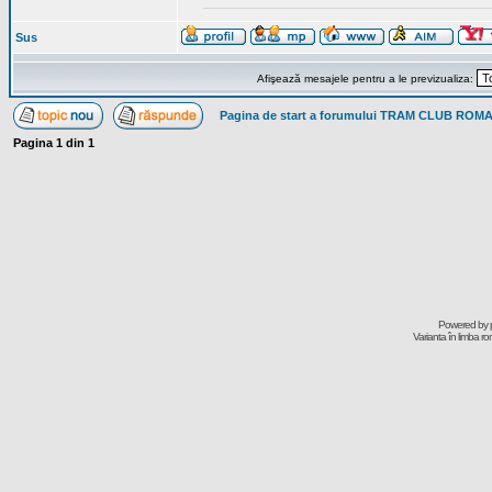
Sus
Afişează mesajele pentru a le previzualiza:
Pagina de start a forumului TRAM CLUB ROM
Pagina
1
din
1
Powered by
Varianta în limba r