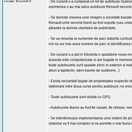
Locaţie: Bucuresti 6
- De curand s-a cumparat un lot de autobuze Guleryuz
asemenea s-au mai adus autobuze Renault second-
- Se doreste creerea unei imagini a societatii bazat
Renault-urile second-hand au fost vopsite (sau colant
albastre la dorinta clientului de publicitate;
- Se va renunta la numerele de parc datorita confuzii
noi nu vor mai avea numere de parc si identificarea 
- De curand s-a dat in folosinta o spalatorie noua-no
aceasta este computerizata si are bagate in memorie f
toate autobuzele sunt spalate zilnic in exterior si mat
aburi a tapiteriei, sters barele de sustinere...)
- Exista neclaritati legate de proprietatea respectiv 
stationare intre doua curse pentru autobuze; nu exis
- Toate autobuzele sunt dotate cu GPS;
- Autobuzele Ikarus au fost fie casate, fie retrase, ne
- Se intentioneaza implementarea unui sistem de plat
sistemul va fi mai complex si va permite o mai buna i