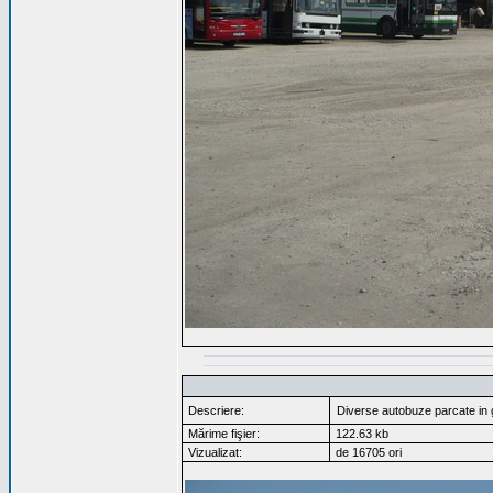
Descriere:
Diverse autobuze parcate in 
Mărime fişier:
122.63 kb
Vizualizat:
de 16705 ori