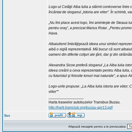
Logo-ul Cetăţii Alba Iulia a stârnit controverse între 
încântat de sloganul „Istoria are viitor“. În schimb, v
„Nu îmi place acest logo, îmi aminteşte de Steaua lui
pentru oraş“, a precizat Marius Rotar. „Pentru promo
Hava.
Albaiulienii îmbrăţişează ideea unui simbol reprezen
aibă o siglă reprezentativă. Mă bucur că sunt albaiu
oameni din diferite colţuri ale ţării, dar şi din străin
Alexandra Sicoe preferă sloganul „La Alba Iulia istor
ideea creării a ceva reprezentativ pentru Alba Iulia, 
cu futuristul şi folosite tonuri mai naturale“, a spus
Logo-urile propuse: „La Alba Iulia istoria are viitor; 
viitor“
"
_________________
Harta traseelor autobuzelor Transbus Buzau.
http://harti.tramclub.org/buzau-apr13.pdf
Sus
Afişează mesajele pentru a le previzualiza: