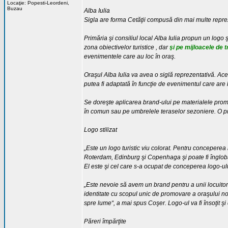
Locaţie: Popesti-Leordeni,
Buzau
Alba Iulia
Sigla are forma Cetăţii compusă din mai multe repreze
Primăria şi consiliul local Alba Iulia propun un logo 
zona obiectivelor turistice , dar
şi pe mijloacele de 
evenimentele care au loc în oraş.
Oraşul Alba Iulia va avea o siglă reprezentativă. Ac
putea fi adaptată în funcţie de evenimentul care are 
Se doreşte aplicarea brand-ului pe materialele promoţi
în comun sau pe umbrelele teraselor sezoniere. O prim
Logo stilizat
„Este un logo turistic viu colorat. Pentru conceperea 
Roterdam, Edinburg şi Copenhaga şi poate fi înglobat
El este şi cel care s-a ocupat de conceperea logo-ului
„Este nevoie să avem un brand pentru a unii locuitori
identitate cu scopul unic de promovare a oraşului n
spre lume“, a mai spus Coşer. Logo-ul va fi însoţit şi 
Păreri împărţite