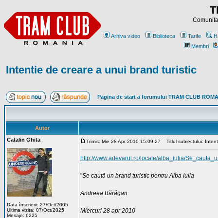
T
Comunitat
Arhiva video
Biblioteca
Tarife
H
Membri
Intentie de creare a unui brand turistic
Pagina de start a forumului TRAM CLUB ROM
Autor
Catalin Ghita
Trimis: Mie 28 Apr 2010 15:09:27
Titlul subiectului: Intent
http://www.adevarul.ro/locale/alba_iulia/Se_cauta
"
Se caută un brand turistic pentru Alba Iulia
Andreea Bărăgan
Data înscrierii: 27/Oct/2005
Ultima vizita: 07/Oct/2025
Miercuri 28 apr 2010
Mesaje: 6225