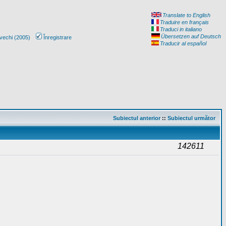
Translate to English
Traduire en français
Traduci in italiano
Übersetzen auf Deutsch
vechi (2005)
Înregistrare
Traducir al español
Subiectul anterior
::
Subiectul următor
142611