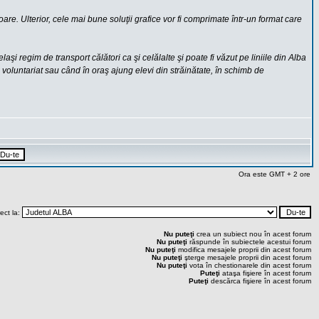
are. Ulterior, cele mai bune soluţii grafice vor fi comprimate într-un format care
şi regim de transport călători ca şi celălalte şi poate fi văzut pe liniile din Alba
 de voluntariat sau când în oraş ajung elevi din străinătate, în schimb de
Ora este GMT + 2 ore
rect la:
Nu puteţi
crea un subiect nou în acest forum
Nu puteţi
răspunde în subiectele acestui forum
Nu puteţi
modifica mesajele proprii din acest forum
Nu puteţi
şterge mesajele proprii din acest forum
Nu puteţi
vota în chestionarele din acest forum
Puteţi
ataşa fişiere în acest forum
Puteţi
descărca fişiere în acest forum