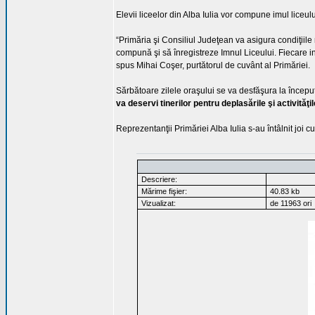
Elevii liceelor din Alba Iulia vor compune imul liceulu
“Primăria şi Consiliul Judeţean va asigura condiţiile 
compună şi să înregistreze Imnul Liceului. Fiecare i
spus Mihai Coşer, purtătorul de cuvânt al Primăriei.
Sărbătoare zilele oraşului se va desfăşura la început
va deservi tinerilor pentru deplasările şi activităţi
Reprezentanţii Primăriei Alba Iulia s-au întâlnit joi
Descriere:
Mărime fişier:
40.83 kb
Vizualizat:
de 11963 ori