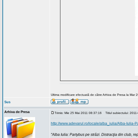
Ultima modificare efectuată de către Arhiva de Presa la Mar 2
Sus
Arhiva de Presa
Trimis: Mie 25 Mai 2011 08:37:16
Titlul subiectului: 2011
http://www.adevarul.ro/locale/alba_iulia/Alba-Iulia
"Alba Iulia: Partybus pe străzi. Distracţia din club, 