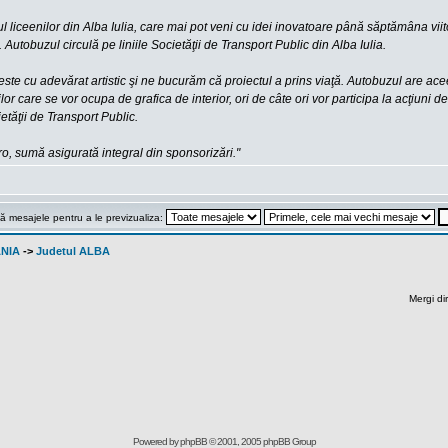
ul liceenilor din Alba Iulia, care mai pot veni cu idei inovatoare până săptămâna viito
. Autobuzul circulă pe liniile Societăţii de Transport Public din Alba Iulia.
ste cu adevărat artistic şi ne bucurăm că proiectul a prins viaţă. Autobuzul are aceela
rilor care se vor ocupa de grafica de interior, ori de câte ori vor participa la acţiuni
etăţii de Transport Public.
ro, sumă asigurată integral din sponsorizări."
ă mesajele pentru a le previzualiza:
ANIA
->
Judetul ALBA
Mergi di
Powered by
phpBB
© 2001, 2005 phpBB Group