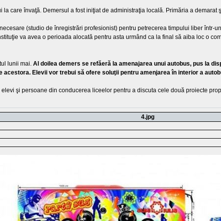
i la care învaţă. Demersul a fost iniţiat de administraţia locală. Primăria a demarat şi
necesare (studio de înregistrări profesionist) pentru petrecerea timpului liber într-un
nstituţie va avea o perioada alocată pentru asta urmând ca la final să aiba loc o co
ul lunii mai.
Al doilea demers se refăeră la amenajarea unui autobus, pus la dis
le acestora. Elevii vor trebui să ofere soluţii pentru amenjarea în interior a autobu
 cu elevi şi persoane din conducerea liceelor pentru a discuta cele două proiecte pro
4.jpg