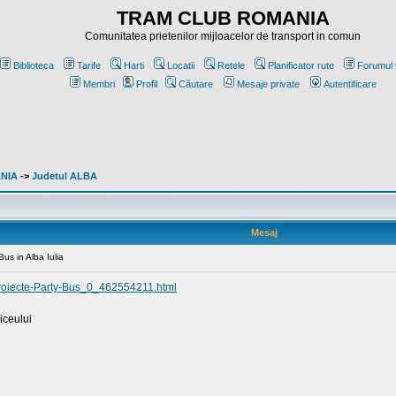
TRAM CLUB ROMANIA
Comunitatea prietenilor mijloacelor de transport in comun
Biblioteca
Tarife
Harti
Locatii
Retele
Planificator rute
Forumul 
Membri
Profil
Căutare
Mesaje private
Autentificare
ANIA
->
Judetul ALBA
Mesaj
Bus in Alba Iulia
a-Proiecte-Party-Bus_0_462554211.html
liceului