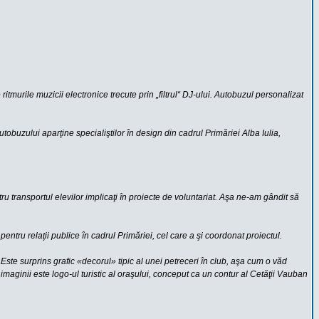
ritmurile muzicii electronice trecute prin „filtrul“ DJ-ului. Autobuzul personalizat
utobuzului aparţine specialiştilor în design din cadrul Primăriei Alba Iulia,
tru transportul elevilor implicaţi în proiecte de voluntariat. Aşa ne-am gândit să
entru relaţii publice în cadrul Primăriei, cel care a şi coordonat proiectul.
Este surprins grafic «decorul» tipic al unei petreceri în club, aşa cum o văd
maginii este logo-ul turistic al oraşului, conceput ca un contur al Cetăţii Vauban