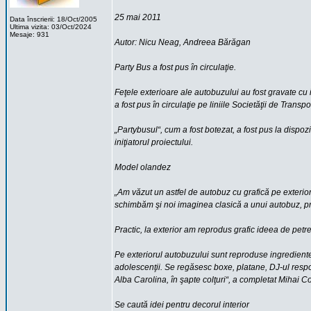
25 mai 2011
Data înscrierii: 18/Oct/2005
Ultima vizita: 03/Oct/2024
Mesaje: 931
Autor: Nicu Neag, Andreea Bărăgan
Party Bus a fost pus în circulaţie.
Feţele exterioare ale autobuzului au fost gravate cu in
a fost pus în circulaţie pe liniile Societăţii de Transpo
„Partybusul“, cum a fost botezat, a fost pus la dispozi
iniţiatorul proiectului.
Model olandez
„Am văzut un astfel de autobuz cu grafică pe exterior 
schimbăm şi noi imaginea clasică a unui autobuz, pri
Practic, la exterior am reprodus grafic ideea de petre
Pe exteriorul autobuzului sunt reproduse ingredientel
adolescenţii. Se regăsesc boxe, platane, DJ-ul respon
Alba Carolina, în şapte colţuri“, a completat Mihai C
Se caută idei pentru decorul interior