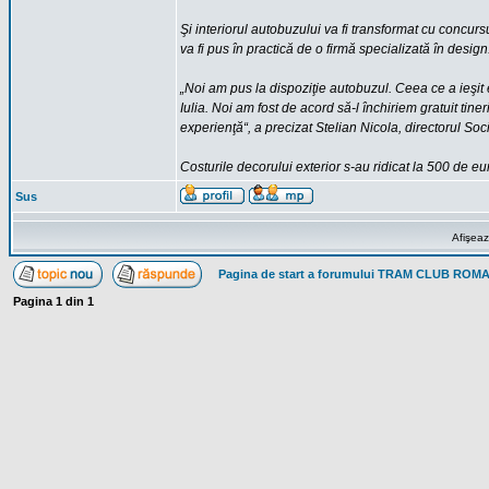
Şi interiorul autobuzului va fi transformat cu concurs
va fi pus în practică de o firmă specializată în design
„Noi am pus la dispoziţie autobuzul. Ceea ce a ieşit e
Iulia. Noi am fost de acord să-l închiriem gratuit tine
experienţă“, a precizat Stelian Nicola, directorul Soci
Costurile decorului exterior s-au ridicat la 500 de eu
Sus
Afişeaz
Pagina de start a forumului TRAM CLUB ROM
Pagina
1
din
1