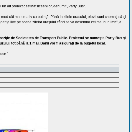
 un alt proiect destinat liceenilor, denumit „Party Bus“.
 mod cât mai creativ cu putinţă. Până la zilele orasului, elevii sunt chemaţi să-şi
mpetiţe live pe scena zilelor oraşului când se va desemna cel mai bun imn”, a
poziţie de Societatea de Transport Public. Proiectul se numeşte Party Bus şi
zului, tot până la 1 mai. Banii vor fi asiguraţi de la bugetul loca
l.
puse."