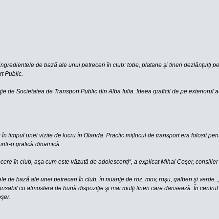
gredientele de bază ale unui petreceri în club: tobe, platane şi tineri dezlănţuiţi pe 
rt Public.
ţie de Societatea de Transport Public din Alba Iulia. Ideea graficii de pe exteriorul a
în timpul unei vizite de lucru în Olanda. Practic mijlocul de transport era folosit pen
ntr-o grafică dinamică.
cere în club, aşa cum este văzută de adolescenţi“, a explicat Mihai Coşer, consilier p
e de bază ale unei petreceri în club, în nuanţe de roz, mov, roşu, galben şi verde. „
sabil cu atmosfera de bună dispoziţie şi mai mulţi tineri care dansează. În centrul i
oşer.