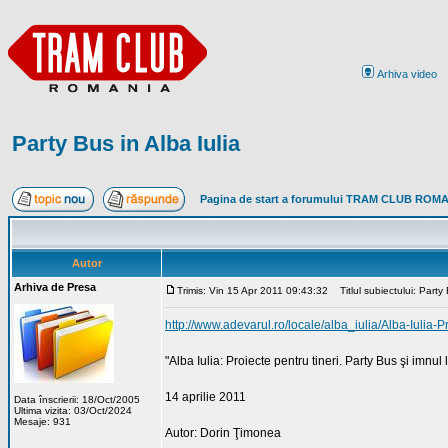
Arhiva video
Party Bus in Alba Iulia
Pagina de start a forumului TRAM CLUB ROM
Autor
Arhiva de Presa
Trimis: Vin 15 Apr 2011 09:43:32
Titlul subiectului: Party 
http://www.adevarul.ro/locale/alba_iulia/Alba-Iuli
"Alba Iulia: Proiecte pentru tineri. Party Bus şi imnul 
14 aprilie 2011
Data înscrierii: 18/Oct/2005
Ultima vizita: 03/Oct/2024
Mesaje: 931
Autor: Dorin Ţimonea