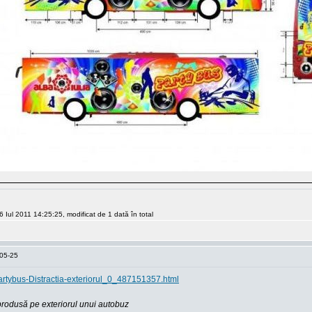
6 Iul 2011 14:25:25, modificat de 1 dată în total
-05-25
-Partybus-Distractia-exteriorul_0_487151357.html
reprodusă pe exteriorul unui autobuz