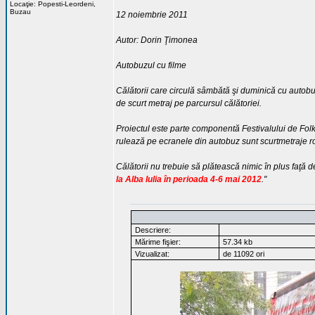
Locaţie: Popesti-Leordeni,
Buzau
12 noiembrie 2011
Autor: Dorin Ţimonea
Autobuzul cu filme
Călătorii care circulă sâmbătă şi duminică cu autobuz
de scurt metraj pe parcursul călătoriei.
Proiectul este parte componentă Festivalului de Folk
rulează pe ecranele din autobuz sunt scurtmetraje r
Călătorii nu trebuie să plătească nimic în plus faţă de
la Alba Iulia în perioada 4-6 mai 2012
."
Descriere:
Mărime fişier:
57.34 kb
Vizualizat:
de 11092 ori