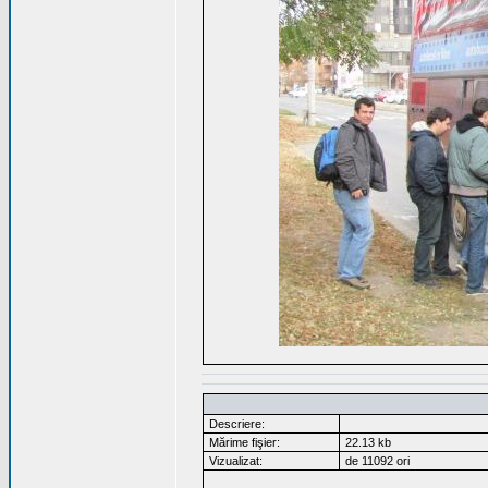
Descriere:
Mărime fişier:
22.13 kb
Vizualizat:
de 11092 ori