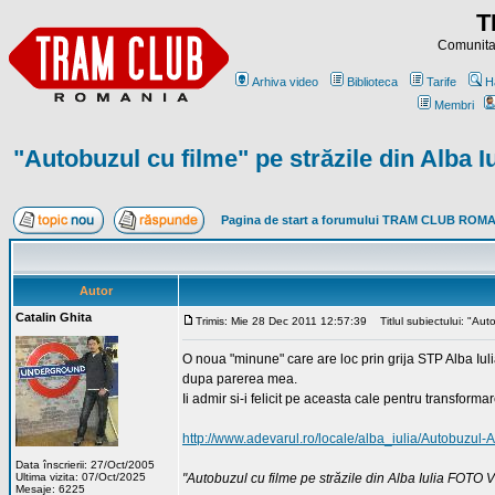
T
Comunitat
Arhiva video
Biblioteca
Tarife
H
Membri
"Autobuzul cu filme" pe străzile din Alba Iu
Pagina de start a forumului TRAM CLUB ROM
Autor
Catalin Ghita
Trimis: Mie 28 Dec 2011 12:57:39
Titlul subiectului: "Auto
O noua "minune" care are loc prin grija STP Alba Iul
dupa parerea mea.
Ii admir si-i felicit pe aceasta cale pentru transform
http://www.adevarul.ro/locale/alba_iulia/Autobuzu
Data înscrierii: 27/Oct/2005
Ultima vizita: 07/Oct/2025
"Autobuzul cu filme pe străzile din Alba Iulia FOTO
Mesaje: 6225