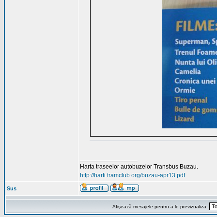
_________________
Harta traseelor autobuzelor Transbus Buzau.
http://harti.tramclub.org/buzau-apr13.pdf
Sus
Afişează mesajele pentru a le previzualiza: