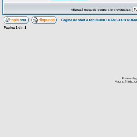
Afişează mesajele pentru a le previzualiza:
Pagina de start a forumului TRAM CLUB ROM
Pagina
1
din
1
Powered by
Varianta în limba r