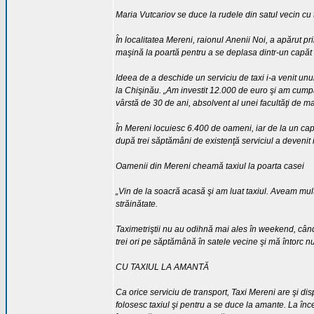
Maria Vutcariov se duce la rudele din satul vecin cu 
În localitatea Mereni, raionul Anenii Noi, a apărut pr
maşină la poartă pentru a se deplasa dintr-un capăt în
Ideea de a deschide un serviciu de taxi i-a venit unu
la Chişinău. „Am investit 12.000 de euro şi am cumpă
vârstă de 30 de ani, absolvent al unei facultăţi de 
În Mereni locuiesc 6.400 de oameni, iar de la un capăt l
după trei săptămâni de existenţă serviciul a devenit 
Oamenii din Mereni cheamă taxiul la poarta casei
„Vin de la soacră acasă şi am luat taxiul. Aveam mul
străinătate.
Taximetriştii nu au odihnă mai ales în weekend, cân
trei ori pe săptămână în satele vecine şi mă întorc 
CU TAXIUL LA AMANTĂ
Ca orice serviciu de transport, Taxi Mereni are şi d
folosesc taxiul şi pentru a se duce la amante. La în