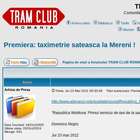
T
Comunitat
Arhiva video
Biblioteca
Tarife
H
Membri
Premiera: taximetrie sateasca la Mereni !
Pagina de start a forumului TRAM CLUB ROM
Autor
Arhiva de Presa
Trimis: Joi 10 Mar 2011 09:30:40
Titlul subiectului: Premi
http://www.adevarul.ro/actualitate/social/Republi
"Republica Moldova: Primul serviciu de taxi de la sa
Domnica Negru
Data înscrierii: 18/Oct/2005
Ultima vizita: 03/Oct/2024
Mesaje: 931
Joi 10 mar 2011