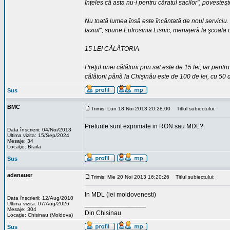
înţeles că asta nu-i pentru căratul sacilor", povesteş
Nu toată lumea însă este încântată de noul serviciu.
taxiul", spune Eufrosinia Lisnic, menajeră la şcoala d
15 LEI CĂLĂTORIA
Preţul unei călătorii prin sat este de 15 lei, iar pentr
călătorii până la Chişinău este de 100 de lei, cu 50
Sus
BMC
Trimis: Lun 18 Noi 2013 20:28:00
Titlul subiectului:
Preturile sunt exprimate in RON sau MDL?
Data înscrierii: 04/Noi/2013
Ultima vizita: 15/Sep/2024
Mesaje: 34
Locaţie: Braila
Sus
adenauer
Trimis: Mie 20 Noi 2013 16:20:26
Titlul subiectului:
In MDL (lei moldovenesti)
Data înscrierii: 12/Aug/2010
_________________
Ultima vizita: 07/Aug/2026
Mesaje: 304
Din Chisinau
Locaţie: Chisinau (Moldova)
Sus