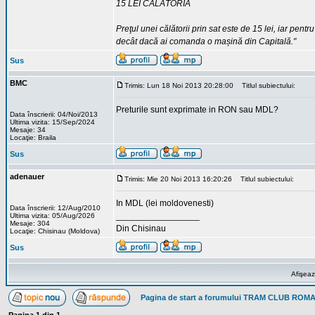
15 LEI CĂLĂTORIA
Preţul unei călătorii prin sat este de 15 lei, iar pentr
decât dacă ai comanda o mașină din Capitală."
Sus
BMC
Trimis: Lun 18 Noi 2013 20:28:00
Titlul subiectului:
Preturile sunt exprimate in RON sau MDL?
Data înscrierii: 04/Noi/2013
Ultima vizita: 15/Sep/2024
Mesaje: 34
Locaţie: Braila
Sus
adenauer
Trimis: Mie 20 Noi 2013 16:20:26
Titlul subiectului:
In MDL (lei moldovenesti)
Data înscrierii: 12/Aug/2010
_________________
Ultima vizita: 05/Aug/2026
Mesaje: 304
Din Chisinau
Locaţie: Chisinau (Moldova)
Sus
Afişeaz
Pagina de start a forumului TRAM CLUB ROM