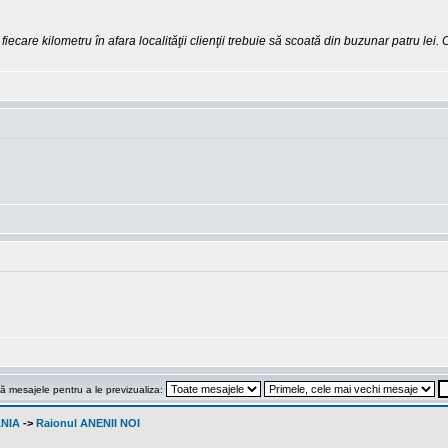
u fiecare kilometru în afara localităţii clienţii trebuie să scoată din buzunar patru le
ă mesajele pentru a le previzualiza:
ANIA
->
Raionul ANENII NOI