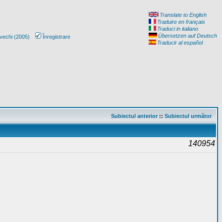
Translate to English
Traduire en français
Traduci in italiano
Übersetzen auf Deutsch
vechi (2005)
Înregistrare
Traducir al español
Subiectul anterior
::
Subiectul următor
140954