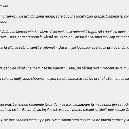
taxiul
imul serviciu de taxi din zona rurală, spre bucuria localnicilor grăbiţi. Oamenii îşi 
rude.
i tânăr din Mereni când a văzut că tot mai mulţi prieteni îl rugau să-i ducă cu maşi
Pavel Ursu, antreprenorul în vârstă de 30 de ani, absolvent al unei facultăţi de man
la altul al satului sunt trei kilometri. Dacă iniţial localnicii apelau la taxi doar din
e genţi de cărat", ne mărturiseşte Valentin Creţu, un bărbat revenit recent de la mu
 cei mai mulţi tineri cheamă maşina ca să-i aducă acasă de la chef. „Eu merg la disc
.
ispecerat. La telefon răspunde Olga Vornicescu, vânzătoare la magazinul din sat. „Un
ară cu taxiul. Pe urmă, au înţeles că asta nu-i pentru căratul sacilor", povesteşte Ol
 „Este mai sănătos mersul pe jos. Avem salarii prea mici ca să ne putem permite plim