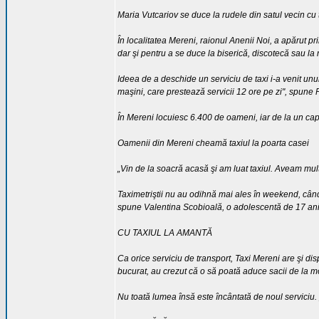
Maria Vutcariov se duce la rudele din satul vecin cu 
În localitatea Mereni, raionul Anenii Noi, a apărut pr
dar şi pentru a se duce la biserică, discotecă sau la 
Ideea de a deschide un serviciu de taxi i-a venit unu
maşini, care prestează servicii 12 ore pe zi", spune 
În Mereni locuiesc 6.400 de oameni, iar de la un capăt 
Oamenii din Mereni cheamă taxiul la poarta casei
„Vin de la soacră acasă şi am luat taxiul. Aveam mult
Taximetriştii nu au odihnă mai ales în weekend, când
spune Valentina Scobioală, o adolescentă de 17 ani
CU TAXIUL LA AMANTĂ
Ca orice serviciu de transport, Taxi Mereni are şi d
bucurat, au crezut că o să poată aduce sacii de la mo
Nu toată lumea însă este încântată de noul serviciu.