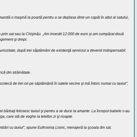
comandă o maşină la poartă pentru a se deplasa dintr-un capăt în altul al satului,
na prin sat sau la Chişinău. „Am investit 12.000 de euro şi am cumpărat două
agement şi drept.
 curiozitate, după trei săptămâni de existenţă serviciul a devenit indispensabil.
ncă din străinătate.
otecă de trei ori pe săptămână în satele vecine şi mă întorc numai cu taxiul",
ii bărbaţi folosesc taxiul şi pentru a se duce la amante. La început babele s-au
ga, care stă de veghe la telefon zi şi noapte.
bări cu taxiul", spune Eufrosinia Lisnic, menajeră la şcoala din sat.