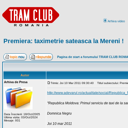
Arhiva video
Premiera: taximetrie sateasca la Mereni !
Pagina de start a forumului TRAM CLUB ROM
Autor
Arhiva de Presa
Trimis: Joi 10 Mar 2011 09:30:40
Titlul subiectului: Premi
http://www.adevarul.ro/actualitate/social/Republi
"Republica Moldova: Primul serviciu de taxi de la sa
Domnica Negru
Data înscrierii: 18/Oct/2005
Ultima vizita: 03/Oct/2024
Mesaje: 931
Joi 10 mar 2011