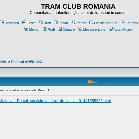
TRAM CLUB ROMANIA
Comunitatea prietenilor mijloacelor de transport in comun
Biblioteca
Tarife
Harti
Locatii
Retele
Planificator rute
Forumul 
Membri
Profil
Căutare
Mesaje private
Autentificare
ANIA
->
Raionul ANENII NOI
Mesaj
era: taximetrie sateasca la Mereni !
ca_Moldova-_Primul_serviciu_de_taxi_de_la_sat_0_441555938.html
t