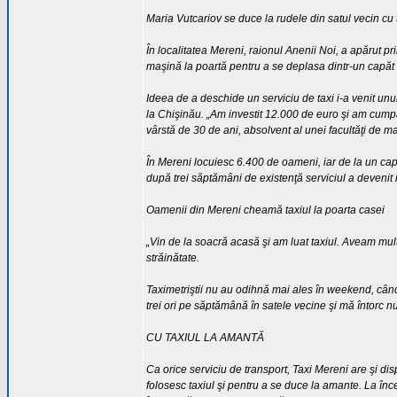
Maria Vutcariov se duce la rudele din satul vecin cu 
În localitatea Mereni, raionul Anenii Noi, a apărut pr
maşină la poartă pentru a se deplasa dintr-un capăt în
Ideea de a deschide un serviciu de taxi i-a venit unu
la Chişinău. „Am investit 12.000 de euro şi am cumpă
vârstă de 30 de ani, absolvent al unei facultăţi de 
În Mereni locuiesc 6.400 de oameni, iar de la un capăt l
după trei săptămâni de existenţă serviciul a devenit 
Oamenii din Mereni cheamă taxiul la poarta casei
„Vin de la soacră acasă şi am luat taxiul. Aveam mul
străinătate.
Taximetriştii nu au odihnă mai ales în weekend, cân
trei ori pe săptămână în satele vecine şi mă întorc 
CU TAXIUL LA AMANTĂ
Ca orice serviciu de transport, Taxi Mereni are şi d
folosesc taxiul şi pentru a se duce la amante. La în