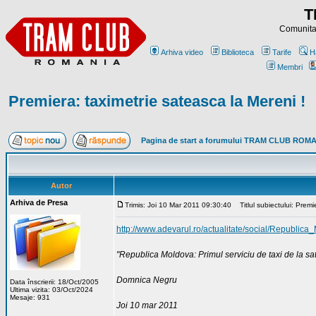
T
Comunitat
Arhiva video
Biblioteca
Tarife
H
Membri
Premiera: taximetrie sateasca la Mereni !
Pagina de start a forumului TRAM CLUB ROM
Autor
Arhiva de Presa
Trimis: Joi 10 Mar 2011 09:30:40
Titlul subiectului: Premi
http://www.adevarul.ro/actualitate/social/Republi
"Republica Moldova: Primul serviciu de taxi de la sa
Domnica Negru
Data înscrierii: 18/Oct/2005
Ultima vizita: 03/Oct/2024
Mesaje: 931
Joi 10 mar 2011