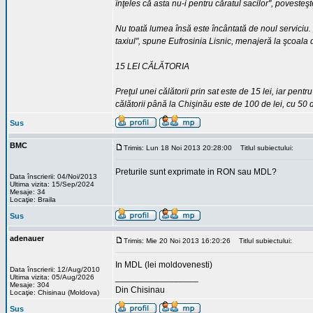
înţeles că asta nu-i pentru căratul sacilor", povesteş
Nu toată lumea însă este încântată de noul serviciu.
taxiul", spune Eufrosinia Lisnic, menajeră la şcoala d
15 LEI CĂLĂTORIA
Preţul unei călătorii prin sat este de 15 lei, iar pentr
călătorii până la Chişinău este de 100 de lei, cu 50
Sus
BMC
Trimis: Lun 18 Noi 2013 20:28:00
Titlul subiectului:
Preturile sunt exprimate in RON sau MDL?
Data înscrierii: 04/Noi/2013
Ultima vizita: 15/Sep/2024
Mesaje: 34
Locaţie: Braila
Sus
adenauer
Trimis: Mie 20 Noi 2013 16:20:26
Titlul subiectului:
In MDL (lei moldovenesti)
Data înscrierii: 12/Aug/2010
_________________
Ultima vizita: 05/Aug/2026
Mesaje: 304
Din Chisinau
Locaţie: Chisinau (Moldova)
Sus