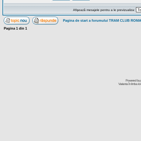
Afişează mesajele pentru a le previzualiza:
Pagina de start a forumului TRAM CLUB ROM
Pagina
1
din
1
Powered by
Varianta în limba r