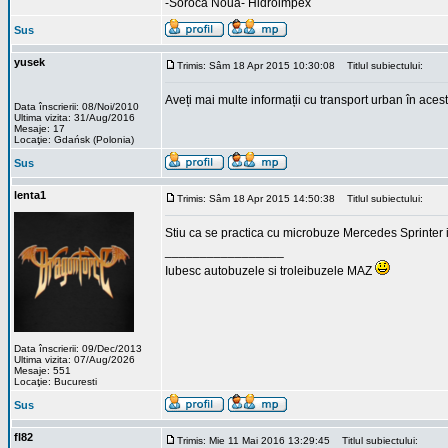
-Soroca Noua- Hidroimpex
Sus
yusek
Trimis: Sâm 18 Apr 2015 10:30:08
Titlul subiectului:
Aveți mai multe informații cu transport urban în acest
Data înscrierii: 08/Noi/2010
Ultima vizita: 31/Aug/2016
Mesaje: 17
Locaţie: Gdańsk (Polonia)
Sus
lenta1
Trimis: Sâm 18 Apr 2015 14:50:38
Titlul subiectului:
Stiu ca se practica cu microbuze Mercedes Sprinter in
_________________
Iubesc autobuzele si troleibuzele MAZ
Data înscrierii: 09/Dec/2013
Ultima vizita: 07/Aug/2026
Mesaje: 551
Locaţie: Bucuresti
Sus
fl82
Trimis: Mie 11 Mai 2016 13:29:45
Titlul subiectului: