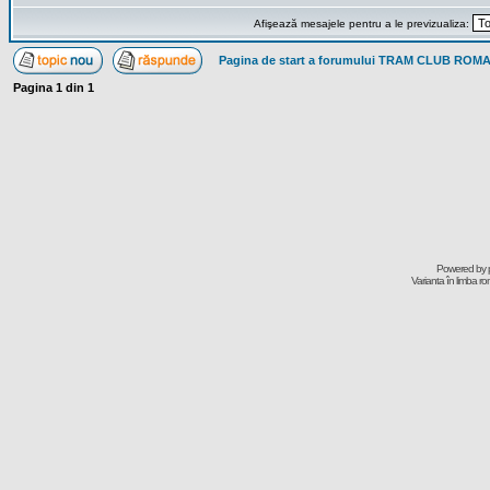
Afişează mesajele pentru a le previzualiza:
Pagina de start a forumului TRAM CLUB ROM
Pagina
1
din
1
Powered by
Varianta în limba r