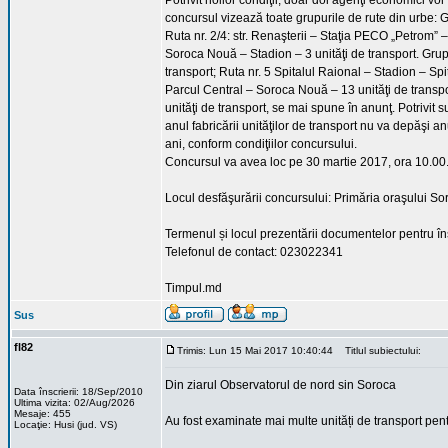
Potrivit noilor condiţii, doar doi agenţi economici vor
concursul vizează toate grupurile de rute din urbe: 
Ruta nr. 2/4: str. Renaşterii – Staţia PECO „Petrom” –
Soroca Nouă – Stadion – 3 unităţi de transport. Grup
transport; Ruta nr. 5 Spitalul Raional – Stadion – Sp
Parcul Central – Soroca Nouă – 13 unităţi de transpo
unităţi de transport, se mai spune în anunţ. Potrivit 
anul fabricării unităţilor de transport nu va depăşi 
ani, conform condiţiilor concursului.
Concursul va avea loc pe 30 martie 2017, ora 10.00
Locul desfăşurării concursului: Primăria oraşului Soro
Termenul și locul prezentării documentelor pentru în
Telefonul de contact: 023022341
Timpul.md
Sus
fl82
Trimis: Lun 15 Mai 2017 10:40:44
Titlul subiectului:
Din ziarul Observatorul de nord sin Soroca
Data înscrierii: 18/Sep/2010
Ultima vizita: 02/Aug/2026
Mesaje: 455
Au fost examinate mai multe unități de transport pen
Locaţie: Husi (jud. VS)