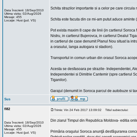
Schita strazilor importante si a celor pe care circul
Data înscrierii: 18/Sep/2010
Ultima vizita: 02/Aug/2026
Mesaje: 455
Schita este facuta din ce mi-am putut aduce aminte 
Locaţie: Husi (jud. VS)
Pot exista maxim 8 cape de linii (in cartierul Soroca N
Nistru, in cartierul Bujerovca, in cartierul Dealul Ti
in cartierul de case denumit Planul Nou situat la int
a orasului, langa autogara si stadion).
Transportul in comun urban din orasul Soroca acopera
Acesta se desfasoara pe strazile- Independentei, Ale
Independentei si Dimitrie Cantemir (spre cartierul So
Tiganilor).
Garajul (denumit in Soroca parcul de autobuze si tax
Sus
fl82
Trimis: Vin 24 Feb 2017 13:09:02
Titlul subiectului:
Din ziarul Timpul din Republica Moldova- editia onl
Data înscrierii: 18/Sep/2010
Ultima vizita: 02/Aug/2026
Mesaje: 455
Primăria oraşului Soroca anunţă desfăşurarea concurs
Locaţie: Husi (jud. VS)