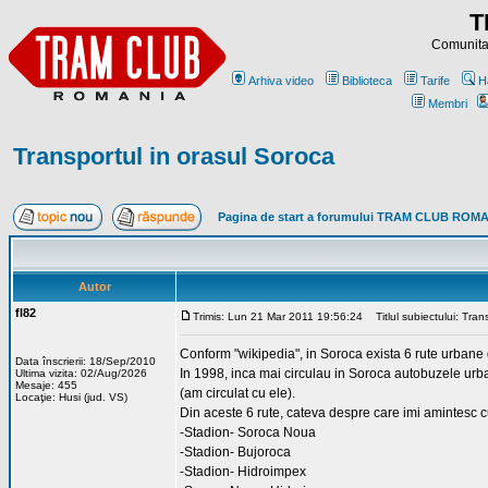
T
Comunitat
Arhiva video
Biblioteca
Tarife
H
Membri
Transportul in orasul Soroca
Pagina de start a forumului TRAM CLUB ROM
Autor
fl82
Trimis: Lun 21 Mar 2011 19:56:24
Titlul subiectului: Tran
Conform "wikipedia", in Soroca exista 6 rute urbane
Data înscrierii: 18/Sep/2010
In 1998, inca mai circulau in Soroca autobuzele ur
Ultima vizita: 02/Aug/2026
Mesaje: 455
(am circulat cu ele).
Locaţie: Husi (jud. VS)
Din aceste 6 rute, cateva despre care imi amintesc c
-Stadion- Soroca Noua
-Stadion- Bujoroca
-Stadion- Hidroimpex