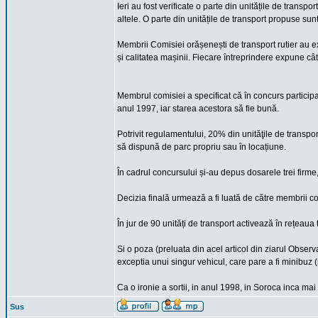
Ieri au fost verificate o parte din unitățile de transp
altele. O parte din unitățile de transport propuse sunt
Membrii Comisiei orășenești de transport rutier au e
și calitatea mașinii. Fiecare întreprindere expune câ
Membrul comisiei a specificat că în concurs particip
anul 1997, iar starea acestora să fie bună.
Potrivit regulamentului, 20% din unităţile de transpor
să dispună de parc propriu sau în locațiune.
În cadrul concursului și-au depus dosarele trei firm
Decizia finală urmează a fi luată de către membrii com
În jur de 90 unități de transport activează în rețeaua 
Si o poza (preluata din acel articol din ziarul Obser
exceptia unui singur vehicul, care pare a fi minibuz 
Ca o ironie a sortii, in anul 1998, in Soroca inca m
Sus