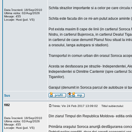
Schita strazilor importante si a celor pe care circul
Data înscrierii: 18/Sep/2010
Ultima vizita: 02/Aug/2026
Mesaje: 455
Schita este facuta din ce mi-am putut aduce aminte 
Locaţie: Husi (jud. VS)
Pot exista maxim 8 cape de linii (in cartierul Soroca N
Nistru, in cartierul Bujerovca, in cartierul Dealul Ti
in cartierul de case denumit Planul Nou situat la int
a orasului, langa autogara si stadion).
Transportul in comun urban din orasul Soroca acopera
Acesta se desfasoara pe strazile- Independentei, Ale
Independentei si Dimitrie Cantemir (spre cartierul So
Tiganilor).
Garajul (denumit in Soroca parcul de autobuze si tax
Sus
fl82
Trimis: Vin 24 Feb 2017 13:09:02
Titlul subiectului:
Din ziarul Timpul din Republica Moldova- editia onl
Data înscrierii: 18/Sep/2010
Ultima vizita: 02/Aug/2026
Mesaje: 455
Primăria oraşului Soroca anunţă desfăşurarea concurs
Locaţie: Husi (jud. VS)