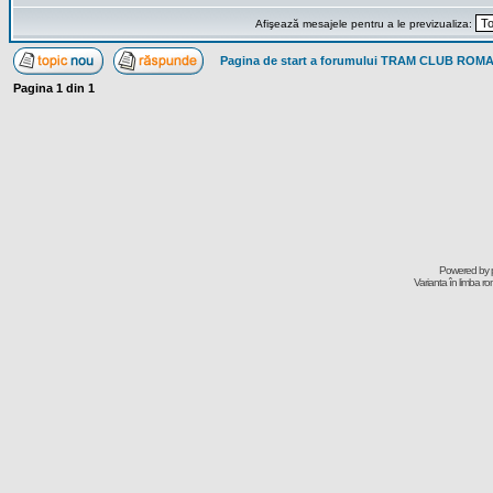
Afişează mesajele pentru a le previzualiza:
Pagina de start a forumului TRAM CLUB ROM
Pagina
1
din
1
Powered by
Varianta în limba r