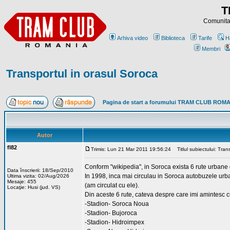
T
Comunitat
Arhiva video
Biblioteca
Tarife
H
Membri
Transportul in orasul Soroca
Pagina de start a forumului TRAM CLUB ROM
Autor
fl82
Trimis: Lun 21 Mar 2011 19:56:24
Titlul subiectului: Tran
Conform "wikipedia", in Soroca exista 6 rute urbane
Data înscrierii: 18/Sep/2010
In 1998, inca mai circulau in Soroca autobuzele ur
Ultima vizita: 02/Aug/2026
Mesaje: 455
(am circulat cu ele).
Locaţie: Husi (jud. VS)
Din aceste 6 rute, cateva despre care imi amintesc c
-Stadion- Soroca Noua
-Stadion- Bujoroca
-Stadion- Hidroimpex