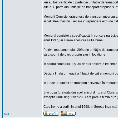
Ieri au fost verificate o parte din unitățile de transp
altele. O parte din unitățile de transport propuse sunt
Membrii Comisiei orășenești de transport rutier au e
și calitatea mașinii. Fiecare întreprindere expune câ
Membrul comisiei a specificat că în concurs particip
anul 1997, iar starea acestora să fie bună.
Potrivit regulamentului, 20% din unităţile de transpor
să dispună de parc propriu sau în locațiune.
În cadrul concursului și-au depus dosarele trei firm
Decizia finală urmează a fi luată de către membrii com
În jur de 90 unități de transport activează în rețeaua 
Si o poza (preluata din acel articol din ziarul Obser
exceptia unui singur vehicul, care pare a fi minibuz 
Ca o ironie a sortii, in anul 1998, in Soroca inca m
Sus