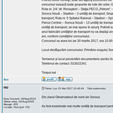
Potrivit noilor condiţii, doar doi agenţi economici vor
concursul vizează toate grupurile de rute din urbe: 
Ruta nr. 2/4: str. Renaşterii – Staţia PECO „Petrom” –
Soroca Nouă – Stadion – 3 unităţi de transport. Grup
transport; Ruta nr. 5 Spitalul Raional – Stadion – Sp
Parcul Central – Soroca Nouă – 13 unităţi de transpo
unităţi de transport, se mai spune în anunţ. Potrivit 
anul fabricării unităţilor de transport nu va depăşi 
ani, conform condiţiilor concursului.
Concursul va avea loc pe 30 martie 2017, ora 10.00
Locul desfăşurării concursului: Primăria oraşului Soro
Termenul și locul prezentării documentelor pentru în
Telefonul de contact: 023022341
Timpul.md
Sus
fl82
Trimis: Lun 15 Mai 2017 10:40:44
Titlul subiectului:
Din ziarul Observatorul de nord sin Soroca
Data înscrierii: 18/Sep/2010
Ultima vizita: 02/Aug/2026
Mesaje: 455
Au fost examinate mai multe unități de transport pen
Locaţie: Husi (jud. VS)