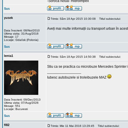
-Soroca Noua- Hidroimpex
Sus
yusek
Trimis: Sâm 18 Apr 2015 10:30:08
Titlul subiectului:
Aveți mai multe informații cu transport urban în acest
Data înscrierii: 08/Noi/2010
Ultima vizita: 31/Aug/2016
Mesaje: 17
Locaţie: Gdańsk (Polonia)
Sus
lenta1
Trimis: Sâm 18 Apr 2015 14:50:38
Titlul subiectului:
Stiu ca se practica cu microbuze Mercedes Sprinter in
_________________
Iubesc autobuzele si troleibuzele MAZ
Data înscrierii: 09/Dec/2013
Ultima vizita: 07/Aug/2026
Mesaje: 551
Locaţie: Bucuresti
Sus
fl82
Trimis: Mie 11 Mai 2016 13:29:45
Titlul subiectului: