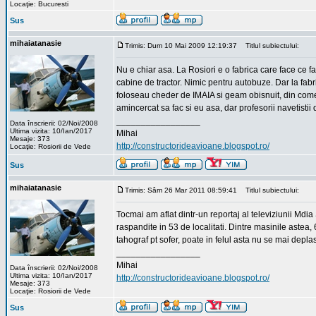
Locaţie: Bucuresti
Sus
mihaiatanasie
Trimis: Dum 10 Mai 2009 12:19:37
Titlul subiectului:
Nu e chiar asa. La Rosiori e o fabrica care face ce f
cabine de tractor. Nimic pentru autobuze. Dar la fa
foloseau cheder de IMAIA si geam obisnuit, din come
amincercat sa fac si eu asa, dar profesorii navetistii 
_________________
Data înscrierii: 02/Noi/2008
Ultima vizita: 10/Ian/2017
Mihai
Mesaje: 373
http://constructorideavioane.blogspot.ro/
Locaţie: Rosiorii de Vede
Sus
mihaiatanasie
Trimis: Sâm 26 Mar 2011 08:59:41
Titlul subiectului:
Tocmai am aflat dintr-un reportaj al televiziunii Md
raspandite in 53 de localitati. Dintre masinile astea, 6
tahograf pt sofer, poate in felul asta nu se mai dep
_________________
Mihai
Data înscrierii: 02/Noi/2008
Ultima vizita: 10/Ian/2017
http://constructorideavioane.blogspot.ro/
Mesaje: 373
Locaţie: Rosiorii de Vede
Sus