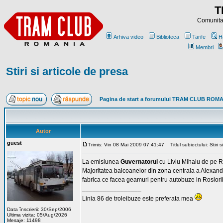
T
Comunitat
Arhiva video
Biblioteca
Tarife
H
Membri
Stiri si articole de presa
Pagina de start a forumului TRAM CLUB ROM
Autor
guest
Trimis: Vin 08 Mai 2009 07:41:47
Titlul subiectului: Stiri s
La emisiunea
Guvernatorul
cu Liviu Mihaiu de pe Re
Majoritatea balcoanelor din zona centrala a Alexandrie
fabrica ce facea geamuri pentru autobuze in Rosiorii 
_________________
Linia 86 de troleibuze este preferata mea
Data înscrierii: 30/Sep/2006
Ultima vizita: 05/Aug/2026
Mesaje: 11498