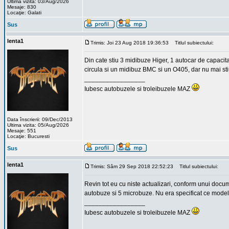
Ultima vizita: 03/Aug/2026
Mesaje: 830
Locaţie: Galati
Sus
lenta1
Trimis: Joi 23 Aug 2018 19:36:53
Titlul subiectului:
Din cate stiu 3 midibuze Higer, 1 autocar de capacit
circula si un midibuz BMC si un O405, dar nu mai st
_________________
Iubesc autobuzele si troleibuzele MAZ
Data înscrierii: 09/Dec/2013
Ultima vizita: 05/Aug/2026
Mesaje: 551
Locaţie: Bucuresti
Sus
lenta1
Trimis: Sâm 29 Sep 2018 22:52:23
Titlul subiectului:
Revin tot eu cu niste actualizari, conform unui docum
autobuze si 5 microbuze. Nu era specificat ce modele
_________________
Iubesc autobuzele si troleibuzele MAZ