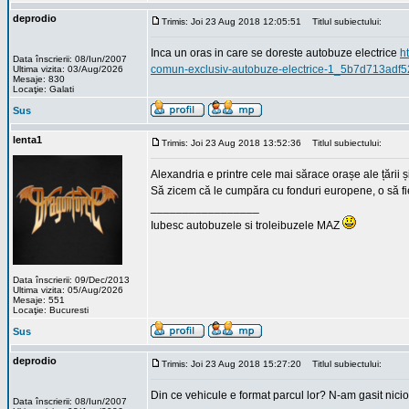
deprodio
Trimis: Joi 23 Aug 2018 12:05:51
Titlul subiectului:
Inca un oras in care se doreste autobuze electrice
h
Data înscrierii: 08/Iun/2007
comun-exclusiv-autobuze-electrice-1_5b7d713adf5
Ultima vizita: 03/Aug/2026
Mesaje: 830
Locaţie: Galati
Sus
lenta1
Trimis: Joi 23 Aug 2018 13:52:36
Titlul subiectului:
Alexandria e printre cele mai sărace orașe ale țării ș
Să zicem că le cumpăra cu fonduri europene, o să fie 
_________________
Iubesc autobuzele si troleibuzele MAZ
Data înscrierii: 09/Dec/2013
Ultima vizita: 05/Aug/2026
Mesaje: 551
Locaţie: Bucuresti
Sus
deprodio
Trimis: Joi 23 Aug 2018 15:27:20
Titlul subiectului:
Din ce vehicule e format parcul lor? N-am gasit nicio 
Data înscrierii: 08/Iun/2007