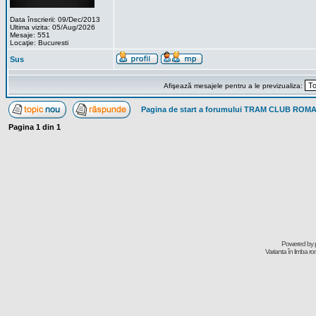
Data înscrierii: 09/Dec/2013
Ultima vizita: 05/Aug/2026
Mesaje: 551
Locaţie: Bucuresti
Sus
Afişează mesajele pentru a le previzualiza:
Pagina de start a forumului TRAM CLUB ROM
Pagina
1
din
1
Powered by
Varianta în limba r